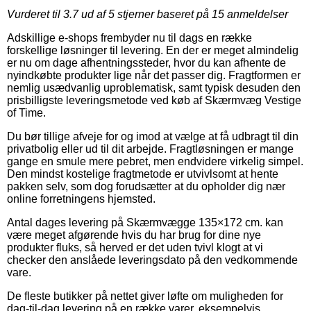
Vurderet til
3.7
ud af 5 stjerner baseret på
15
anmeldelser
Adskillige e-shops frembyder nu til dags en række
forskellige løsninger til levering. En der er meget almindelig
er nu om dage afhentningssteder, hvor du kan afhente de
nyindkøbte produkter lige når det passer dig. Fragtformen er
nemlig usædvanlig uproblematisk, samt typisk desuden den
prisbilligste leveringsmetode ved køb af Skærmvæg Vestige
of Time.
Du bør tillige afveje for og imod at vælge at få udbragt til din
privatbolig eller ud til dit arbejde. Fragtløsningen er mange
gange en smule mere pebret, men endvidere virkelig simpel.
Den mindst kostelige fragtmetode er utvivlsomt at hente
pakken selv, som dog forudsætter at du opholder dig nær
online forretningens hjemsted.
Antal dages levering på Skærmvægge 135×172 cm. kan
være meget afgørende hvis du har brug for dine nye
produkter fluks, så herved er det uden tvivl klogt at vi
checker den anslåede leveringsdato på den vedkommende
vare.
De fleste butikker på nettet giver løfte om muligheden for
dag-til-dag levering på en række varer, eksempelvis