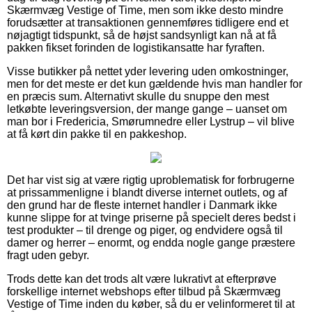
Skærmvæg Vestige of Time, men som ikke desto mindre
forudsætter at transaktionen gennemføres tidligere end et
nøjagtigt tidspunkt, så de højst sandsynligt kan nå at få
pakken fikset forinden de logistikansatte har fyraften.
Visse butikker på nettet yder levering uden omkostninger,
men for det meste er det kun gældende hvis man handler for
en præcis sum. Alternativt skulle du snuppe den mest
letkøbte leveringsversion, der mange gange – uanset om
man bor i Fredericia, Smørumnedre eller Lystrup – vil blive
at få kørt din pakke til en pakkeshop.
Det har vist sig at være rigtig uproblematisk for forbrugerne
at prissammenligne i blandt diverse internet outlets, og af
den grund har de fleste internet handler i Danmark ikke
kunne slippe for at tvinge priserne på specielt deres bedst i
test produkter – til drenge og piger, og endvidere også til
damer og herrer – enormt, og endda nogle gange præstere
fragt uden gebyr.
Trods dette kan det trods alt være lukrativt at efterprøve
forskellige internet webshops efter tilbud på Skærmvæg
Vestige of Time inden du køber, så du er velinformeret til at