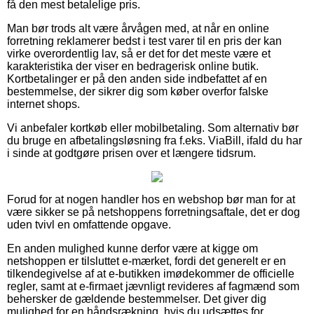
få den mest betalelige pris.
Man bør trods alt være årvågen med, at når en online
forretning reklamerer bedst i test varer til en pris der kan
virke overordentlig lav, så er det for det meste være et
karakteristika der viser en bedragerisk online butik.
Kortbetalinger er på den anden side indbefattet af en
bestemmelse, der sikrer dig som køber overfor falske
internet shops.
Vi anbefaler kortkøb eller mobilbetaling. Som alternativ bør
du bruge en afbetalingsløsning fra f.eks. ViaBill, ifald du har
i sinde at godtgøre prisen over et længere tidsrum.
Forud for at nogen handler hos en webshop bør man for at
være sikker se på netshoppens forretningsaftale, det er dog
uden tvivl en omfattende opgave.
En anden mulighed kunne derfor være at kigge om
netshoppen er tilsluttet e-mærket, fordi det generelt er en
tilkendegivelse af at e-butikken imødekommer de officielle
regler, samt at e-firmaet jævnligt revideres af fagmænd som
behersker de gældende bestemmelser. Det giver dig
mulighed for en håndsrækning, hvis du udsættes for