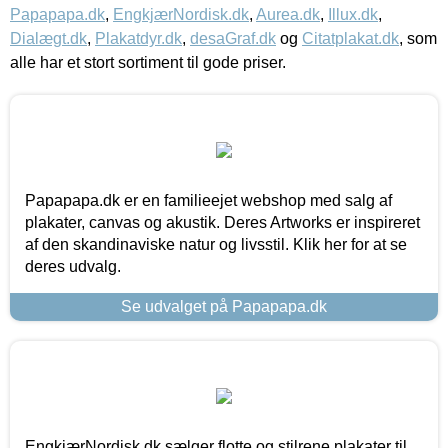
Papapapa.dk
,
EngkjærNordisk.dk
,
Aurea.dk
,
Illux.dk
,
Dialægt.dk
,
Plakatdyr.dk
,
desaGraf.dk
og
Citatplakat.dk
, som
alle har et stort sortiment til gode priser.
Papapapa.dk er en familieejet webshop med salg af
plakater, canvas og akustik. Deres Artworks er inspireret
af den skandinaviske natur og livsstil. Klik her for at se
deres udvalg.
Se udvalget på Papapapa.dk
EngkjærNordisk.dk sælger flotte og stilrene plakater til