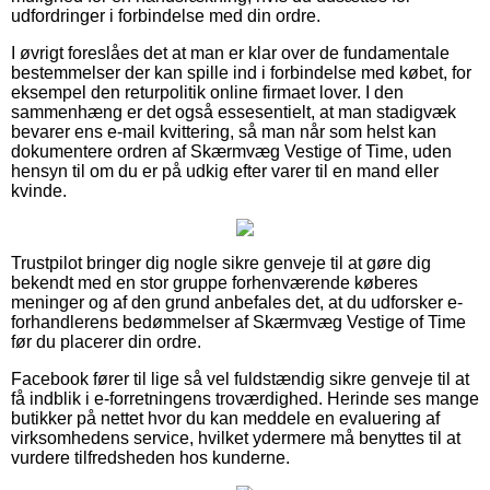
udfordringer i forbindelse med din ordre.
I øvrigt foreslåes det at man er klar over de fundamentale
bestemmelser der kan spille ind i forbindelse med købet, for
eksempel den returpolitik online firmaet lover. I den
sammenhæng er det også essesentielt, at man stadigvæk
bevarer ens e-mail kvittering, så man når som helst kan
dokumentere ordren af Skærmvæg Vestige of Time, uden
hensyn til om du er på udkig efter varer til en mand eller
kvinde.
Trustpilot bringer dig nogle sikre genveje til at gøre dig
bekendt med en stor gruppe forhenværende køberes
meninger og af den grund anbefales det, at du udforsker e-
forhandlerens bedømmelser af Skærmvæg Vestige of Time
før du placerer din ordre.
Facebook fører til lige så vel fuldstændig sikre genveje til at
få indblik i e-forretningens troværdighed. Herinde ses mange
butikker på nettet hvor du kan meddele en evaluering af
virksomhedens service, hvilket ydermere må benyttes til at
vurdere tilfredsheden hos kunderne.