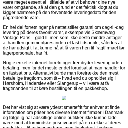
være meget essentiel i tilfælde af at vi behøver dine nye
varer omgående, så af den grund er det faktisk klogt at du
kigger nærmere på den forventede leveringsdato for den
pågældende vare.
En hel del forretninger på nettet stiller garanti om dag-til-dag
levering på deres favorit varer, eksempelvis Skærmvæg
Vintage Paris – gold II, men som ikke desto mindre antager
at handlen gemmenføres inden et fast tidspunkt, således at
de har udsigt til at kunne nå at få varen hen til fragtfirmaet før
lagerpersonalet har fri.
Nogle enkelte internet forretninger frembyder levering uden
betaling, men for det meste er det forudsat at man handler for
en fastsat pris. Alternativt burde man foretrække den mest
betalelige fragtform, som tit – hvad end du opholder sig i
Hørsholm, Haderslev eller Slangerup – vil være at få
fragtmanden til at køre bestillingen til en pakkeshop.
Det har vist sig at være yderst smertefrit for enhver at finde
information om priser hos diverse internet firmaer i Danmark,
og følgelig har adskillige online butikker ikke kunne lade
være med at formindske prisniveauet på en række af deres
produkter – til babyer og børn, men ligeledes til voksne –