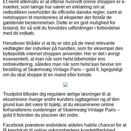
Et nemt alternativ er at efterse hvorvidt online shoppen er e-
mærket, som længe har været en erklæring om at
netbutikken overholder de officielle danske regler, samt at
netshoppen tit monitoreres af eksperter der forstår de
gældende bestemmelser. Dette er en god mulighed for
bistand, for så vidt du forvoldes udfordringer i forbindelse
med dit indkøb.
Herudover tilråder vi at du er obs på de mest relevante
vedtægter der indvirker på handlen, som for eksempel den
byttepolitik internet shoppen anvender. Her er det i øvrigt
essesentielt, at man når som helst bibeholder ens
ordrekvittering, således man når som helst kan bevise sin
bestilling af Skærmvæg Vintage Paris – gold II, ligegyldigt
om du skal shoppe til en mand eller kvinde.
Trustpilot tilbyder dig regulære ærlige løsninger til at
eksaminere mange andre kunders iagttagelser og af den
grund kan det være til hjælp, at du eksaminerer online
forhandlerens vurderinger af Skærmvæg Vintage Paris –
gold II forinden du placerer din ordre.
Facebook præsterer endvidere aldeles habile chancer for at
få kendskab til online virksomhedens kundetilfredshed.