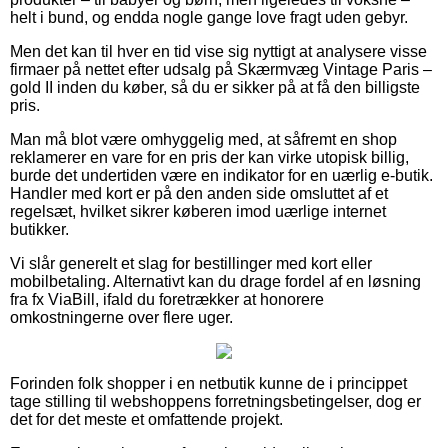
helt i bund, og endda nogle gange love fragt uden gebyr.
Men det kan til hver en tid vise sig nyttigt at analysere visse
firmaer på nettet efter udsalg på Skærmvæg Vintage Paris –
gold II inden du køber, så du er sikker på at få den billigste
pris.
Man må blot være omhyggelig med, at såfremt en shop
reklamerer en vare for en pris der kan virke utopisk billig,
burde det undertiden være en indikator for en uærlig e-butik.
Handler med kort er på den anden side omsluttet af et
regelsæt, hvilket sikrer køberen imod uærlige internet
butikker.
Vi slår generelt et slag for bestillinger med kort eller
mobilbetaling. Alternativt kan du drage fordel af en løsning
fra fx ViaBill, ifald du foretrækker at honorere
omkostningerne over flere uger.
Forinden folk shopper i en netbutik kunne de i princippet
tage stilling til webshoppens forretningsbetingelser, dog er
det for det meste et omfattende projekt.