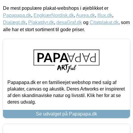
De mest populære plakat-webshops i øjeblikket er
Papapapa.dk
,
EngkjærNordisk.dk
,
Aurea.dk
,
Illux.dk
,
Dialægt.dk
,
Plakatdyr.dk
,
desaGraf.dk
og
Citatplakat.dk
, som
alle har et stort sortiment til gode priser.
Papapapa.dk er en familieejet webshop med salg af
plakater, canvas og akustik. Deres Artworks er inspireret
af den skandinaviske natur og livsstil. Klik her for at se
deres udvalg.
Se udvalget på Papapapa.dk