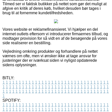
Tilmed ser vi faktisk butikker på nettet som gør det muligt at
afgive en kritik af deres køb, hvilket desuden bør tages i
brug til at fornemme kundetilfredsheden.
Vores website er reklamefinansieret. Vi hjælper en del
internet outlets eftersom vi introducerer firmaernes tilbud, og
modtager provision for så vidt en af de besøgende på vores
side realiserer en bestilling.
Vejledning omkring produkter og forhandlere på nettet
værnes om ofte, men vi ønsker ikke at tage ansvar for
justeringer der er iværksat siden vi nyligst opdaterede
sidens oplysninger.
BITLY:
1
1
1
1
1
1
1
1
1
1
1
1
1
1
1
1
1
1
1
1
1
1
1
1
1
1
1
1
1
1
1
1
1
1
1
1
1
1
1
1
1
1
1
1
1
1
1
1
1
1
1
1
1
1
1
1
1
1
1
1
1
1
1
1
1
1
1
1
1
1
1
1
1
1
1
1
1
1
1
1
1
1
1
1
1
1
1
1
1
1
1
1
1
1
1
1
1
1
1
1
SPOTIFY:
1
1
1
1
1
1
1
1
1
1
1
1
1
1
1
1
1
1
1
1
1
1
1
1
1
1
1
1
1
1
1
1
1
1
1
1
1
1
1
1
1
1
1
1
1
1
1
1
1
1
1
1
1
1
1
1
1
1
1
1
1
1
1
1
1
1