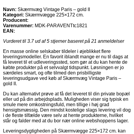
Navn:
Skærmvæg Vintage Paris – gold II
Kategori:
Skærmvægge 225×172 cm.
Producent:
Varenummer:
MDK-PARAVENTtc1821
EAN:
Vurderet til
3.7
ud af 5 stjerner baseret på
21
anmeldelser
En masse online selskaber tildeler i øjeblikket flere
leveringsmodeller. En favorit iblandt mange er nu til dags at
få leveret til et udleveringssted, som gør at du kan hente de
købte produkter på et selvvalgt tidspunkt. Løsningen er jo
særdeles smart, og ofte tilmed den prisbilligste
leveringsudgave ved køb af Skærmvæg Vintage Paris –
gold II.
Du kan alternativt prøve at få det leveret til din private bopæl
eller ud på din arbejdsplads. Muligheden viser sig typisk en
smule mere omkostningsfuld, men tillige i høj grad
hensigtsmæssig. Den mindst kostelige slags levering vil dog
i de fleste tilfælde være selv at hente produkterne, hvilket
står og falder med at du bor nær online webshoppens lager.
Leveringsdygtigheden på Skærmvægge 225×172 cm. kan