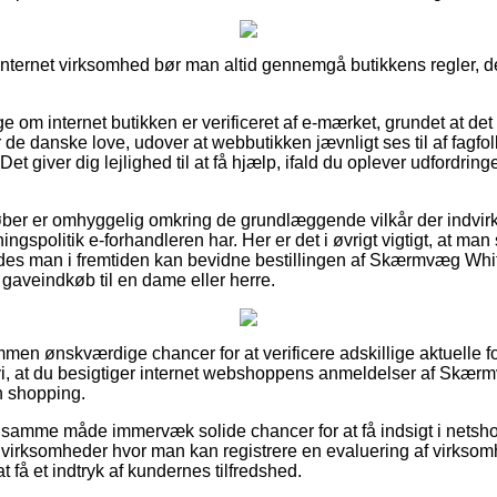
internet virksomhed bør man altid gennemgå butikkens regler, det
ge om internet butikken er verificeret af e-mærket, grundet at det 
de danske love, udover at webbutikken jævnligt ses til af fagfolk
et giver dig lejlighed til at få hjælp, ifald du oplever udfordrin
øber er omhyggelig omkring de grundlæggende vilkår der indvirke
gspolitik e-forhandleren har. Her er det i øvrigt vigtigt, at man
ledes man i fremtiden kan bevidne bestillingen af Skærmvæg Whit
 gaveindkøb til en dame eller herre.
ommen ønskværdige chancer for at verificere adskillige aktuelle f
, at du besigtiger internet webshoppens anmeldelser af Skærm
n shopping.
 samme måde immervæk solide chancer for at få indsigt i netsh
ne virksomheder hvor man kan registrere en evaluering af virkso
at få et indtryk af kundernes tilfredshed.