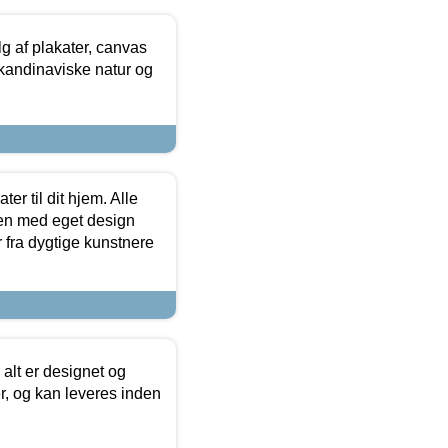
 af plakater, canvas
skandinaviske natur og
er til dit hjem. Alle
ten med eget design
r fra dygtige kunstnere
 alt er designet og
r, og kan leveres inden