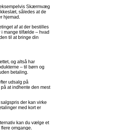
er, eksempelvis Skærmvæg
lokkeslæt, således at de
ger hjemad.
inget af at der bestilles
 i mange tilfælde – hvad
n til at bringe din
ettet, og altså har
dukterne – til børn og
uden betaling.
efter udsalg på
 på at indhente den mest
n salgspris der kan virke
etalinger med kort er
lternativ kan du vælge et
f flere omgange.