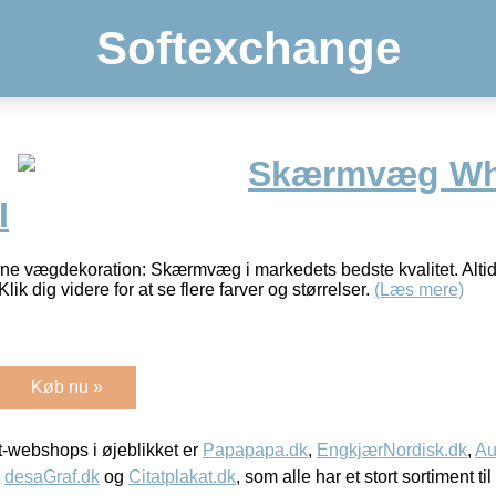
Softexchange
Skærmvæg Wh
I
nne vægdekoration: Skærmvæg i markedets bedste kvalitet. Altid
Klik dig videre for at se flere farver og størrelser.
(Læs mere)
Køb nu »
-webshops i øjeblikket er
Papapapa.dk
,
EngkjærNordisk.dk
,
Au
,
desaGraf.dk
og
Citatplakat.dk
, som alle har et stort sortiment ti