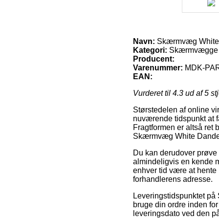
Navn:
Skærmvæg White D
Kategori:
Skærmvægge 
Producent:
Varenummer:
MDK-PA
EAN:
Vurderet til
4.3
ud af 5 st
Størstedelen af online v
nuværende tidspunkt at få
Fragtformen er altså ret
Skærmvæg White Dandeli
Du kan derudover prøve at
almindeligvis en kende me
enhver tid være at hente 
forhandlerens adresse.
Leveringstidspunktet på
bruge din ordre inden for
leveringsdato ved den p