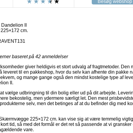
Besøg webshop
andelion II
225×172 cm.
RAVENT131
jerner baseret på
42
anmeldelser
irksomheder giver heldigvis et stort udvalg af fragtmetoder. Den
 leveret til en pakkeshop, hvor du selv kan afhente din pakke nå
 bekvem, og mange gange også den mindst kostelige type af leve
on II.
 vælge udbringning til din bolig eller ud på dit arbejde. Leveri
re bekostelig, men ydermere særligt let. Den mest prisbevidste fo
produkterne selv, men det betinges af at du befinder dig med kort
 Skærmvægge 225×172 cm. kan vise sig at være temmelig vigtig 
 kort tid, så med det formål er det ret så passende at vi granske
ågældende vare.