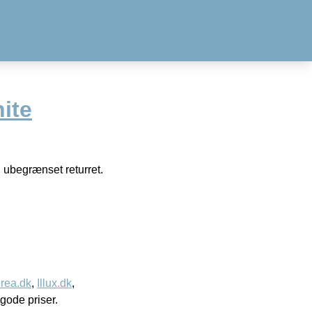
ite
 ubegrænset returret.
rea.dk
,
Illux.dk
,
l gode priser.