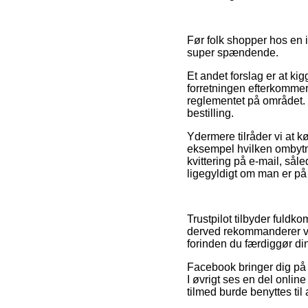
Før folk shopper hos en 
super spændende.
Et andet forslag er at kig
forretningen efterkommer 
reglementet på området. D
bestilling.
Ydermere tilråder vi at k
eksempel hvilken ombytnin
kvittering på e-mail, så
ligegyldigt om man er på
Trustpilot tilbyder fuldk
derved rekommanderer vi
forinden du færdiggør di
Facebook bringer dig på
I øvrigt ses en del onli
tilmed burde benyttes til 