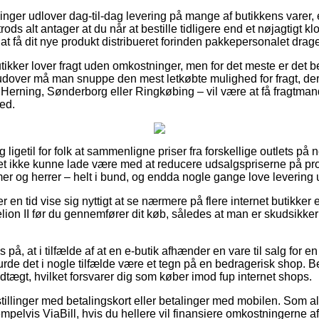
etninger udlover dag-til-dag levering på mange af butikkens var
ods alt antager at du når at bestille tidligere end et nøjagtigt k
å at få dit nye produkt distribueret forinden pakkepersonalet dra
tikker lover fragt uden omkostninger, men for det meste er det bet
rudover må man snuppe den mest letkøbte mulighed for fragt, der
Herning, Sønderborg eller Ringkøbing – vil være at få fragtmande
ted.
ligetil for folk at sammenligne priser fra forskellige outlets på n
ttet ikke kunne lade være med at reducere udsalgspriserne på pro
mer og herrer – helt i bund, og endda nogle gange love levering 
er en tid vise sig nyttigt at se nærmere på flere internet butikker 
n II før du gennemfører dit køb, således at man er skudsikker
 på, at i tilfælde af at en e-butik afhænder en vare til salg for e
, burde det i nogle tilfælde være et tegn på en bedragerisk shop. B
vedtægt, hvilket forsvarer dig som køber imod fup internet shops.
tillinger med betalingskort eller betalinger med mobilen. Som a
empelvis ViaBill, hvis du hellere vil finansiere omkostningerne a