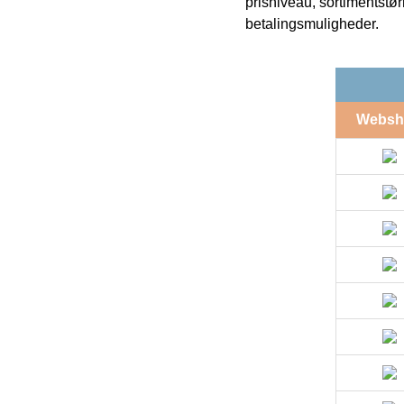
prisniveau, sortimentstø
betalingsmuligheder.
Websh