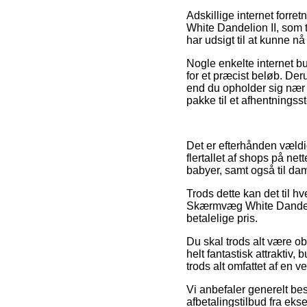
Adskillige internet forr
White Dandelion II, som tr
har udsigt til at kunne n
Nogle enkelte internet bu
for et præcist beløb. De
end du opholder sig nær 
pakke til et afhentningss
Det er efterhånden vældig 
flertallet af shops på ne
babyer, samt også til da
Trods dette kan det til hv
Skærmvæg White Dandelio
betalelige pris.
Du skal trods alt være obs
helt fantastisk attraktiv
trods alt omfattet af en 
Vi anbefaler generelt bes
afbetalingstilbud fra eks