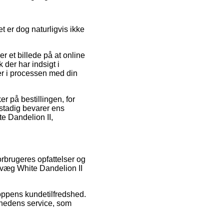
 er dog naturligvis ikke
er et billede på at online
 der har indsigt i
ger i processen med din
r på bestillingen, for
 stadig bevarer ens
e Dandelion II,
orbrugeres opfattelser og
væg White Dandelion II
oppens kundetilfredshed.
mhedens service, som