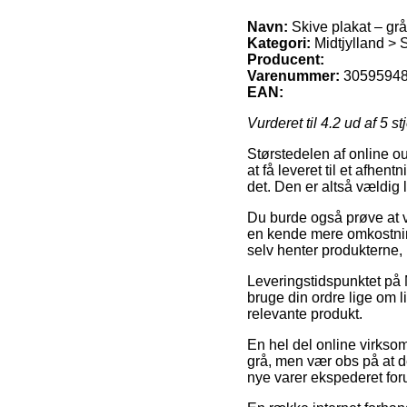
Navn:
Skive plakat – grå
Kategori:
Midtjylland > 
Producent:
Varenummer:
3059594
EAN:
Vurderet til
4.2
ud af 5 st
Størstedelen af online out
at få leveret til et afhe
det. Den er altså vældig 
Du burde også prøve at væ
en kende mere omkostning
selv henter produkterne,
Leveringstidspunktet på M
bruge din ordre lige om li
relevante produkt.
En hel del online virkso
grå, men vær obs på at de
nye varer ekspederet for