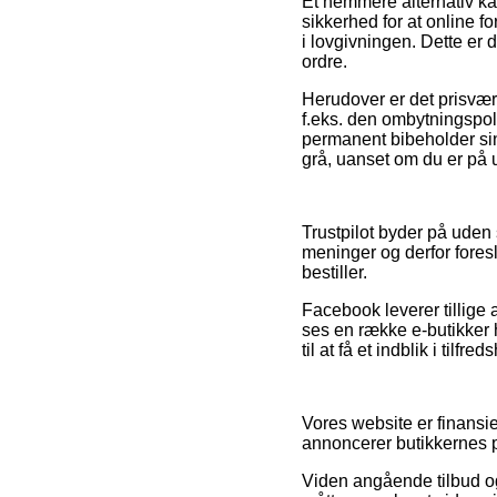
Et nemmere alternativ kan
sikkerhed for at online fo
i lovgivningen. Dette er 
ordre.
Herudover er det prisvær
f.eks. den ombytningspoli
permanent bibeholder sin 
grå, uanset om du er på u
Trustpilot byder på ude
meninger og derfor foresl
bestiller.
Facebook leverer tillige
ses en række e-butikker 
til at få et indblik i tilf
Vores website er finansie
annoncerer butikkernes p
Viden angående tilbud og 