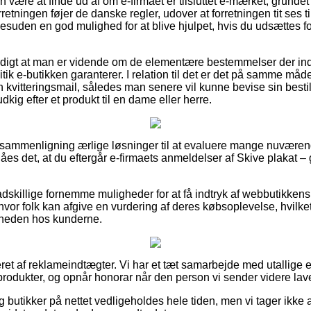
 være at finde ud af om e-firmaet er tilsluttet e-mærket, grundet 
rretningen føjer de danske regler, udover at forretningen tit ses ti
desuden en god mulighed for at blive hjulpet, hvis du udsættes f
digt at man er vidende om de elementære bestemmelser der indv
tik e-butikken garanterer. I relation til det er det på samme måd
kvitteringsmail, således man senere vil kunne bevise sin bestil
dkig efter et produkt til en dame eller herre.
n sammenligning ærlige løsninger til at evaluere mange nuvær
åes det, at du eftergår e-firmaets anmeldelser af Skive plakat – g
 adskillige fornemme muligheder for at få indtryk af webbutikken
hvor folk kan afgive en vurdering af deres købsoplevelse, hvil
redsheden hos kunderne.
ret af reklameindtægter. Vi har et tæt samarbejde med utallige 
rodukter, og opnår honorar når den person vi sender videre lave
butikker på nettet vedligeholdes hele tiden, men vi tager ikke an