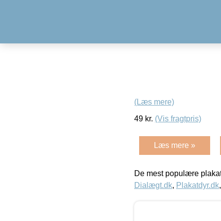
(Læs mere)
49
kr.
(Vis fragtpris)
Læs mere »
De mest populære plakat
Dialægt.dk
,
Plakatdyr.dk