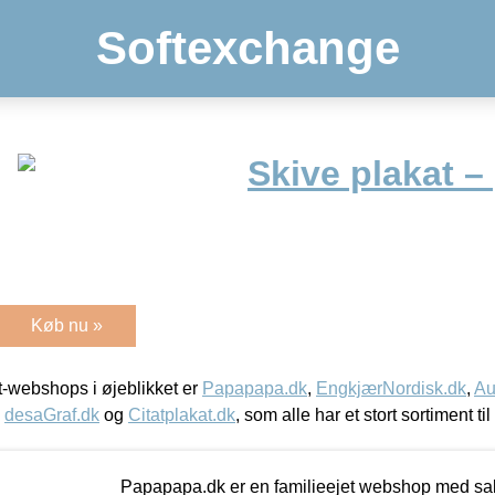
Softexchange
Skive plakat –
Køb nu »
-webshops i øjeblikket er
Papapapa.dk
,
EngkjærNordisk.dk
,
Au
,
desaGraf.dk
og
Citatplakat.dk
, som alle har et stort sortiment ti
Papapapa.dk er en familieejet webshop med salg