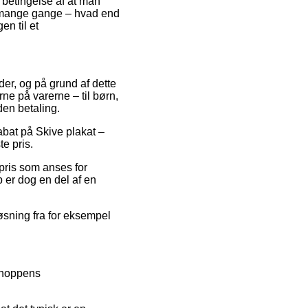
 betingelse af at man
et mange gange – hvad end
en til et
der, og på grund af dette
ne på varerne – til børn,
den betaling.
abat på Skive plakat –
e pris.
spris som anses for
b er dog en del af en
løsning fra for eksempel
tshoppens