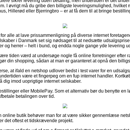
dlere sikrer levering uden betaling, men undertiden er det under
sum. I øvrigt må du gribe den billigste leveringsmulighed, hvilk
, Hillerød eller Bjerringbro – er at få dem til at bringe bestilling
t for alle at lave prissammenligning på diverse internet foretagen
elskaber i Danmark set sig nødsaget til at nedsætte udsalgspriser
r og herrer – helt i bund, og endda nogle gange yde levering u
re tiden værd at undersøge nogle få online forretninger efter r
ggør din shopping, sådan at man er garanteret at opnå den billigst
erse, at ifald en netshop udlover bedst i test varer for en udsalg
t undertiden være et fingerpeg om en fup internet handler. Kortkø
 dig imod uoprigtige internet selskaber.
bestillinger eller MobilePay. Som et alternativ bør du benytte en 
 afbetale betalingen over tid.
 en online butik behøver man for at være sikker gennemlæse ne
r det oftest et tidskrævende projekt.