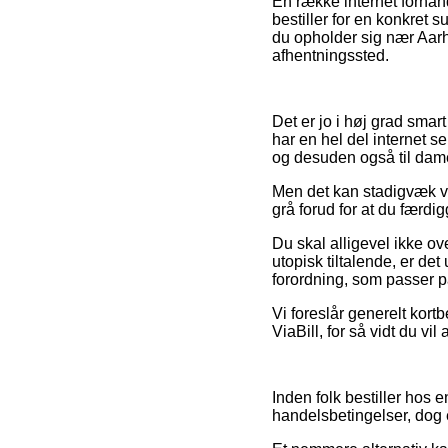
En række internet forhan
bestiller for en konkret 
du opholder sig nær Aarhus
afhentningssted.
Det er jo i høj grad smar
har en hel del internet s
og desuden også til dame
Men det kan stadigvæk væ
grå forud for at du færdi
Du skal alligevel ikke ov
utopisk tiltalende, er de
forordning, som passer på
Vi foreslår generelt kort
ViaBill, for så vidt du vil
Inden folk bestiller hos
handelsbetingelser, dog e