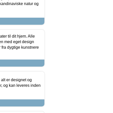
skandinaviske natur og
er til dit hjem. Alle
ten med eget design
r fra dygtige kunstnere
 alt er designet og
r, og kan leveres inden