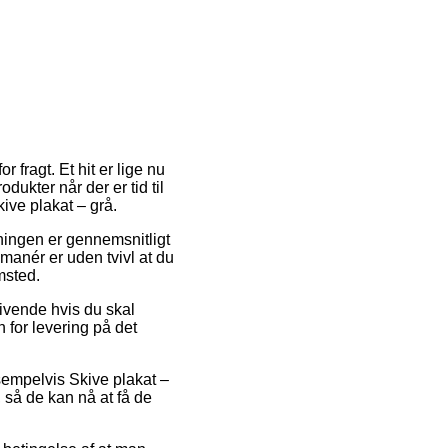
 fragt. Et hit er lige nu
dukter når der er tid til
ive plakat – grå.
sningen er gennemsnitligt
manér er uden tvivl at du
msted.
givende hvis du skal
n for levering på det
sempelvis Skive plakat –
 så de kan nå at få de