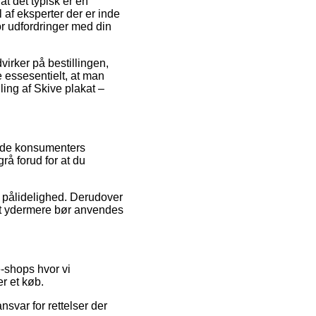
at det typisk er en
l af eksperter der er inde
or udfordringer med din
irker på bestillingen,
e essesentielt, at man
ling af Skive plakat –
ende konsumenters
rå forud for at du
s pålidelighed. Derudover
ket ydermere bør anvendes
e-shops hvor vi
r et køb.
svar for rettelser der