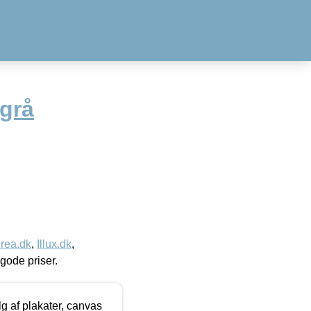
 grå
rea.dk
,
Illux.dk
,
l gode priser.
 af plakater, canvas