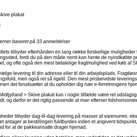
Skive plakat
8
jerner baseret på
33
anmeldelser
lets tilbyder efterhånden en lang række forskellige muligheder for
ntningssted, fordi du på den måde nemt kan hente de nyindkøbte pro
let, og ofte også den mest betalelige fragtmulighed ved køb af Sk
lge levering til din adresse eller til din arbejdsplads. Fragtlø
sfuld, men også ret så ligetil. Den mest prisbevidste leverings
 men det forudsætter at du opholder dig nær e-forretningens hje
idtjylland > Skive plakat kan i nogle tilfælde være ret udslags
dt, og derfor er det rigtig passende at man efterser tidshorisonte
mheder tilbyder dag-til-dag levering på masser af varenumre, ek
t antager at bestillingen fuldbyrdes inden et angivent tidspunkt,
ud for at de pakkeansatte drager hjemad.