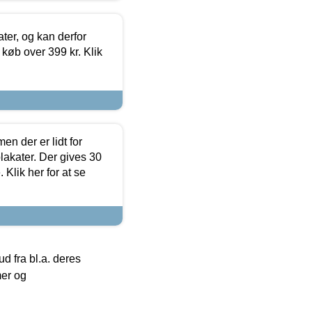
ter, og kan derfor
d køb over 399 kr. Klik
en der er lidt for
lakater. Der gives 30
Klik her for at se
 fra bl.a. deres
mer og