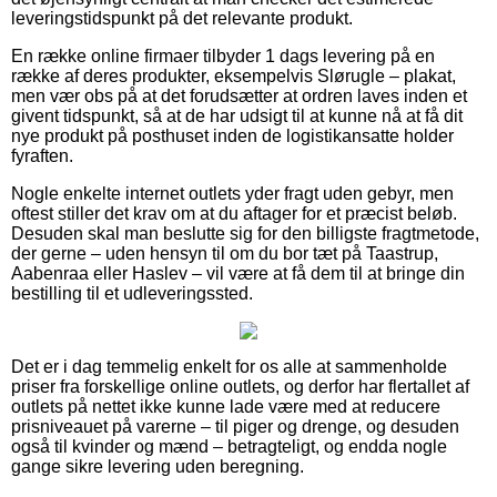
leveringstidspunkt på det relevante produkt.
En række online firmaer tilbyder 1 dags levering på en
række af deres produkter, eksempelvis Slørugle – plakat,
men vær obs på at det forudsætter at ordren laves inden et
givent tidspunkt, så at de har udsigt til at kunne nå at få dit
nye produkt på posthuset inden de logistikansatte holder
fyraften.
Nogle enkelte internet outlets yder fragt uden gebyr, men
oftest stiller det krav om at du aftager for et præcist beløb.
Desuden skal man beslutte sig for den billigste fragtmetode,
der gerne – uden hensyn til om du bor tæt på Taastrup,
Aabenraa eller Haslev – vil være at få dem til at bringe din
bestilling til et udleveringssted.
Det er i dag temmelig enkelt for os alle at sammenholde
priser fra forskellige online outlets, og derfor har flertallet af
outlets på nettet ikke kunne lade være med at reducere
prisniveauet på varerne – til piger og drenge, og desuden
også til kvinder og mænd – betragteligt, og endda nogle
gange sikre levering uden beregning.