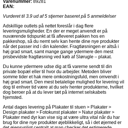
Varenummer:
89281
EAN:
Vurderet til
3.9
ud af 5 stjerner baseret på
5
anmeldelser
Adskillige outlets på nettet foreslår i dag flere
leveringsmuligheder. En der er meget anvendt er på
nuværende tidspunkt at få afleveret pakken hos en
pakkeshop, så du nemt selv kan hente dine nye produkter
når det passer ind i din kalender. Fragtløsningen er altså i
høj grad smart, samt mange gange ydermere den mest
prisbevidste fragtløsning ved køb af Slørugle – plakat.
Du kunne ydermere udse dig at få varerne sendt til din
private bopæl eller til hvor du arbejder. Metoden bliver
somme tider et hak mere omkostningsfuld, men omvendt i
høj grad smart. Den mest betalelige mulighed for levering vil
dog til enhver tid være at du selv henter produkterne, hvilket
dog beroer på at du lever tæt på internet selskabets
hjemsted.
Antal dages levering på Plakater til stuen > Plakater >
Design plakater > Fotokunst plakater > Natur plakater >
Plakater med dyr kan vise sig at være ultra vital når du har
brug for dine nye produkter øjeblikkeligt, så i det øjemed er
det øjensynligt centralt at man checker det estimerede