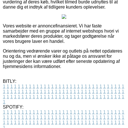
vurdering af deres køb, hvilket tilmed burde udnyttes til at
danne dig et indtryk af tidligere kunders oplevelser.
Vores website er annoncefinansieret. Vi har faste
samarbejder med en gruppe af internet webshops hvori vi
markedsfører deres produkter, og tager godtgørelse når
vores brugere laver en handel.
Orientering vedrørende varer og outlets på nettet opdateres
nu og da, men vi ønsker ikke at påtage os ansvaret for
justeringer der kan være udført efter seneste opdatering af
hjemmesidens informationer.
BITLY:
1
1
1
1
1
1
1
1
1
1
1
1
1
1
1
1
1
1
1
1
1
1
1
1
1
1
1
1
1
1
1
1
1
1
1
1
1
1
1
1
1
1
1
1
1
1
1
1
1
1
1
1
1
1
1
1
1
1
1
1
1
1
1
1
1
1
1
1
1
1
1
1
1
1
1
1
1
1
1
1
1
1
1
1
1
1
1
1
1
1
1
1
1
1
1
1
1
1
1
1
SPOTIFY:
1
1
1
1
1
1
1
1
1
1
1
1
1
1
1
1
1
1
1
1
1
1
1
1
1
1
1
1
1
1
1
1
1
1
1
1
1
1
1
1
1
1
1
1
1
1
1
1
1
1
1
1
1
1
1
1
1
1
1
1
1
1
1
1
1
1
1
1
1
1
1
1
1
1
1
1
1
1
1
1
1
1
1
1
1
1
1
1
1
1
1
1
1
1
1
1
1
1
1
1