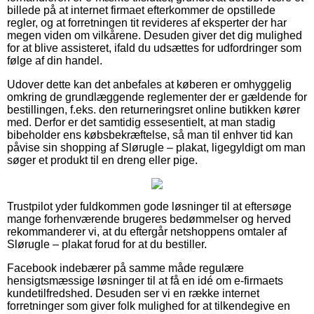
billede på at internet firmaet efterkommer de opstillede
regler, og at forretningen tit revideres af eksperter der har
megen viden om vilkårene. Desuden giver det dig mulighed
for at blive assisteret, ifald du udsættes for udfordringer som
følge af din handel.
Udover dette kan det anbefales at køberen er omhyggelig
omkring de grundlæggende reglementer der er gældende for
bestillingen, f.eks. den returneringsret online butikken kører
med. Derfor er det samtidig essesentielt, at man stadig
bibeholder ens købsbekræftelse, så man til enhver tid kan
påvise sin shopping af Slørugle – plakat, ligegyldigt om man
søger et produkt til en dreng eller pige.
Trustpilot yder fuldkommen gode løsninger til at eftersøge
mange forhenværende brugeres bedømmelser og herved
rekommanderer vi, at du eftergår netshoppens omtaler af
Slørugle – plakat forud for at du bestiller.
Facebook indebærer på samme måde regulære
hensigtsmæssige løsninger til at få en idé om e-firmaets
kundetilfredshed. Desuden ser vi en række internet
forretninger som giver folk mulighed for at tilkendegive en