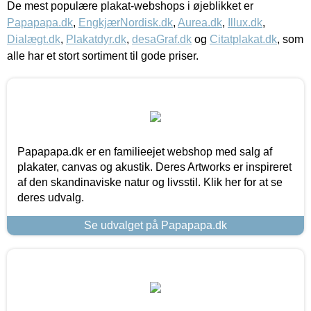
De mest populære plakat-webshops i øjeblikket er
Papapapa.dk
,
EngkjærNordisk.dk
,
Aurea.dk
,
Illux.dk
,
Dialægt.dk
,
Plakatdyr.dk
,
desaGraf.dk
og
Citatplakat.dk
, som
alle har et stort sortiment til gode priser.
Papapapa.dk er en familieejet webshop med salg af
plakater, canvas og akustik. Deres Artworks er inspireret
af den skandinaviske natur og livsstil. Klik her for at se
deres udvalg.
Se udvalget på Papapapa.dk