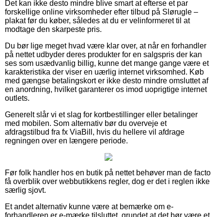
Det kan ikke desto mindre blive smart at efterse et par
forskellige online virksomheder efter tilbud på Slørugle –
plakat før du køber, således at du er velinformeret til at
modtage den skarpeste pris.
Du bør lige meget hvad være klar over, at når en forhandler
på nettet udbyder deres produkter for en salgspris der kan
ses som usædvanlig billig, kunne det mange gange være et
karakteristika der viser en uærlig internet virksomhed. Køb
med gængse betalingskort er ikke desto mindre omsluttet af
en anordning, hvilket garanterer os imod uoprigtige internet
outlets.
Generelt slår vi et slag for kortbestillinger eller betalinger
med mobilen. Som alternativ bør du overveje et
afdragstilbud fra fx ViaBill, hvis du hellere vil afdrage
regningen over en længere periode.
Før folk handler hos en butik på nettet behøver man de facto
få overblik over webbutikkens regler, dog er det i reglen ikke
særlig sjovt.
Et andet alternativ kunne være at bemærke om e-
forhandleren er e-mærke tilsluttet, grundet at det bør være et