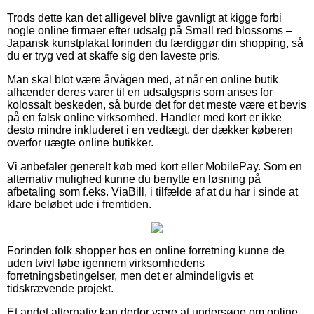
Trods dette kan det alligevel blive gavnligt at kigge forbi
nogle online firmaer efter udsalg på Small red blossoms –
Japansk kunstplakat forinden du færdiggør din shopping, så
du er tryg ved at skaffe sig den laveste pris.
Man skal blot være årvågen med, at når en online butik
afhænder deres varer til en udsalgspris som anses for
kolossalt beskeden, så burde det for det meste være et bevis
på en falsk online virksomhed. Handler med kort er ikke
desto mindre inkluderet i en vedtægt, der dækker køberen
overfor uægte online butikker.
Vi anbefaler generelt køb med kort eller MobilePay. Som en
alternativ mulighed kunne du benytte en løsning på
afbetaling som f.eks. ViaBill, i tilfælde af at du har i sinde at
klare beløbet ude i fremtiden.
Forinden folk shopper hos en online forretning kunne de
uden tvivl løbe igennem virksomhedens
forretningsbetingelser, men det er almindeligvis et
tidskrævende projekt.
Et andet alternativ kan derfor være at undersøge om online