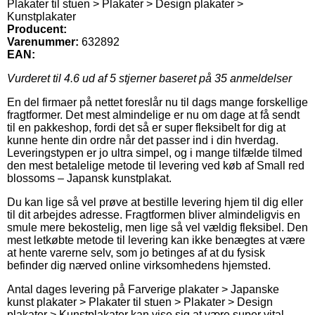
Plakater til stuen > Plakater > Design plakater >
Kunstplakater
Producent:
Varenummer:
632892
EAN:
Vurderet til
4.6
ud af 5 stjerner baseret på
35
anmeldelser
En del firmaer på nettet foreslår nu til dags mange forskellige
fragtformer. Det mest almindelige er nu om dage at få sendt
til en pakkeshop, fordi det så er super fleksibelt for dig at
kunne hente din ordre når det passer ind i din hverdag.
Leveringstypen er jo ultra simpel, og i mange tilfælde tilmed
den mest betalelige metode til levering ved køb af Small red
blossoms – Japansk kunstplakat.
Du kan lige så vel prøve at bestille levering hjem til dig eller
til dit arbejdes adresse. Fragtformen bliver almindeligvis en
smule mere bekostelig, men lige så vel vældig fleksibel. Den
mest letkøbte metode til levering kan ikke benægtes at være
at hente varerne selv, som jo betinges af at du fysisk
befinder dig nærved online virksomhedens hjemsted.
Antal dages levering på Farverige plakater > Japanske
kunst plakater > Plakater til stuen > Plakater > Design
plakater > Kunstplakater kan vise sig at være super vital