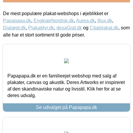
De mest populære plakat-webshops i øjeblikket er
Papapapa.dk
,
EngkjærNordisk.dk
,
Aurea.dk
,
Illux.dk
,
Dialægt.dk
,
Plakatdyr.dk
,
desaGraf.dk
og
Citatplakat.dk
, som
alle har et stort sortiment til gode priser.
Papapapa.dk er en familieejet webshop med salg af
plakater, canvas og akustik. Deres Artworks er inspireret
af den skandinaviske natur og livsstil. Klik her for at se
deres udvalg.
Se udvalget på Papapapa.dk