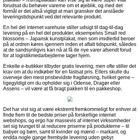
forudsat du behøver varerne om et øjeblik, og med det
formål er det altså vigtigt at man gransker det anslåede
leveringstidspunkt ved det relevante produkt.
En hel del internet varehuse stiller udsigt til dag-til-dag
levering på en hel del produkter, eksempelvis Small red
blossoms – Japansk kunstplakat, men som imidlertid beroer
på at ordren køres igennem inden et aftalt tidspunkt, således
at de sandsynligvis kan nå at få de nye varer afsendt forud
for at logistikmedarbejderne tager hjem.
Enkelte e-butikker tilbyder gratis levering, men ofte stiller det
krav om at du indkøber for en fastsat pris. Ellers skulle du
overveje den mest prisbevidste fragtløsning, hvilket gerne –
ligegyldigt om du opholder sig i Odense, Dragør eller
Assens – vil være at få bragt pakken til en pakkeshop.
Det har vist sig at være ekstremt fremkommeligt for enhver at
finde frem til de bedste priser på forskellige internet
webshops, og ergo har massevis af internet virksomheder
set sig tvunget til at reducere priserne på produkterne – til
babyer og børn, samt til kvinder og mænd – markant, og
endda nogle gange frembyde levering uden gebyr.