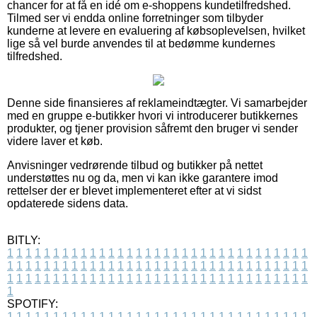
chancer for at få en idé om e-shoppens kundetilfredshed.
Tilmed ser vi endda online forretninger som tilbyder
kunderne at levere en evaluering af købsoplevelsen, hvilket
lige så vel burde anvendes til at bedømme kundernes
tilfredshed.
Denne side finansieres af reklameindtægter. Vi samarbejder
med en gruppe e-butikker hvori vi introducerer butikkernes
produkter, og tjener provision såfremt den bruger vi sender
videre laver et køb.
Anvisninger vedrørende tilbud og butikker på nettet
understøttes nu og da, men vi kan ikke garantere imod
rettelser der er blevet implementeret efter at vi sidst
opdaterede sidens data.
BITLY:
1
1
1
1
1
1
1
1
1
1
1
1
1
1
1
1
1
1
1
1
1
1
1
1
1
1
1
1
1
1
1
1
1
1
1
1
1
1
1
1
1
1
1
1
1
1
1
1
1
1
1
1
1
1
1
1
1
1
1
1
1
1
1
1
1
1
1
1
1
1
1
1
1
1
1
1
1
1
1
1
1
1
1
1
1
1
1
1
1
1
1
1
1
1
1
1
1
1
1
1
SPOTIFY:
1
1
1
1
1
1
1
1
1
1
1
1
1
1
1
1
1
1
1
1
1
1
1
1
1
1
1
1
1
1
1
1
1