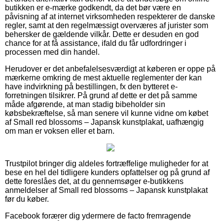
butikken er e-mærke godkendt, da det bør være en
påvisning af at internet virksomheden respekterer de danske
regler, samt at den regelmæssigt overværes af jurister som
behersker de gældende vilkår. Dette er desuden en god
chance for at få assistance, ifald du får udfordringer i
processen med din handel.
Herudover er det anbefalelsesværdigt at køberen er oppe på
mærkerne omkring de mest aktuelle reglementer der kan
have indvirkning på bestillingen, fx den bytteret e-
forretningen tilsikrer. På grund af dette er det på samme
måde afgørende, at man stadig bibeholder sin
købsbekræftelse, så man senere vil kunne vidne om købet
af Small red blossoms – Japansk kunstplakat, uafhængig
om man er voksen eller et barn.
Trustpilot bringer dig aldeles fortræffelige muligheder for at
bese en hel del tidligere kunders opfattelser og på grund af
dette foreslåes det, at du gennemsøger e-butikkens
anmeldelser af Small red blossoms – Japansk kunstplakat
før du køber.
Facebook forærer dig ydermere de facto fremragende