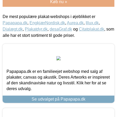
Køb nu »
De mest populære plakat-webshops i øjeblikket er
Papapapa.dk
,
EngkjærNordisk.dk
,
Aurea.dk
,
Illux.dk
,
Dialægt.dk
,
Plakatdyr.dk
,
desaGraf.dk
og
Citatplakat.dk
, som
alle har et stort sortiment til gode priser.
Papapapa.dk er en familieejet webshop med salg af
plakater, canvas og akustik. Deres Artworks er inspireret
af den skandinaviske natur og livsstil. Klik her for at se
deres udvalg.
Se udvalget på Papapapa.dk