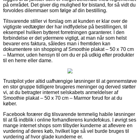
på området. Det giver dig mulighed for bistand, for så vidt du
forvoldes dilemmaer som følge af din bestilling.
Tilsvarende stiller vi forslag om at kunden er klar over de
vigtigste vedtægter der har indflydelse på bestillingen, til
eksempel hvilken bytteret forretningen garanterer. I den
forbindelse er det ydermere vigtigt, at man når som helst
bevarer ens faktura, således man i fremtiden kan
dokumentere sin shopping af Smoothie plakat – 50 x 70 cm
– Marmor, uden hensyn til om du er på udkig efter produkter
til en herre eller dame.
Trustpilot yder altid uafhængige løsninger til at gennemstøve
en stor gruppe tidligere brugeres meninger og derved støtter
vi, at du betragter internet selskabets anmeldelser af
Smoothie plakat – 50 x 70 cm – Marmor forud for at du
køber.
Facebook forærer dig tilsvarende temmelig habile løsninger
til at få indblik i online forhandlerens kundefokus. I øvrigt ses
mange internet shops som tilbyder kunderne at aflevere en
vurdering af deres køb, hvilket lige så vel burde bruges til
vurdering af hvor glade kunderne er.