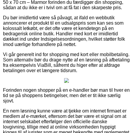
50 x 70 cm – Marmor forinden du færdiggør din shopping,
sådan at du ikke er i tvivl om at få fat i den skarpeste pris.
Du bør imidlertid være så påvagt, at ifald en webbutik
annoncerer et produkt til en udsalgspris som kan ses som
kolossalt letkøbt, er det ofte være et kendetegn på en
bedragerisk online butik. Handler med kort er imidlertid
dækket ind under Indsigelsesordningen, hvilket støtter folk
imod uærlige forhandlere på nettet.
Vi går generelt ind for shopping med kort eller mobilbetaling.
Som alternativ bør du drage nytte af en løsning på afbetaling
fra eksempelvis ViaBill, såfremt du higer efter at afdrage
betalingen over et længere tidsrum.
Forinden nogen shopper på en e-handler bør man til hver en
tid se på shoppens betingelser, men det er tit ikke særlig
sjovt.
En nem løsning kunne være at tjekke om internet firmaet er
medlem af e-mærket, eftersom det bør være et signal om at
internet selskabet efterfølger den officielle danske
lovgivning, tillige med at online virksomheden hyppigt
kigges til af jurister som er meget bekendte med reglementet