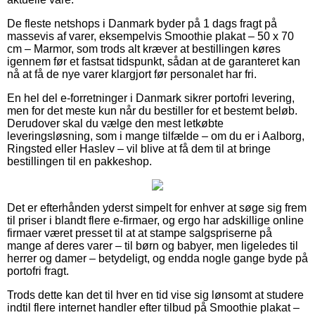
De fleste netshops i Danmark byder på 1 dags fragt på
massevis af varer, eksempelvis Smoothie plakat – 50 x 70
cm – Marmor, som trods alt kræver at bestillingen køres
igennem før et fastsat tidspunkt, sådan at de garanteret kan
nå at få de nye varer klargjort før personalet har fri.
En hel del e-forretninger i Danmark sikrer portofri levering,
men for det meste kun når du bestiller for et bestemt beløb.
Derudover skal du vælge den mest letkøbte
leveringsløsning, som i mange tilfælde – om du er i Aalborg,
Ringsted eller Haslev – vil blive at få dem til at bringe
bestillingen til en pakkeshop.
Det er efterhånden yderst simpelt for enhver at søge sig frem
til priser i blandt flere e-firmaer, og ergo har adskillige online
firmaer været presset til at at stampe salgspriserne på
mange af deres varer – til børn og babyer, men ligeledes til
herrer og damer – betydeligt, og endda nogle gange byde på
portofri fragt.
Trods dette kan det til hver en tid vise sig lønsomt at studere
indtil flere internet handler efter tilbud på Smoothie plakat –