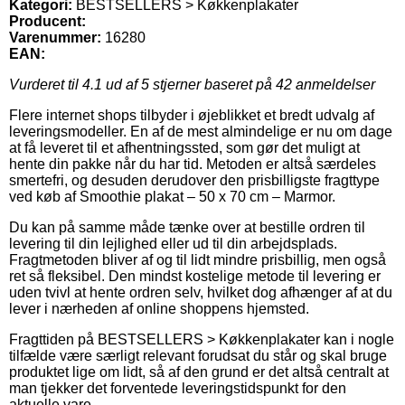
Kategori:
BESTSELLERS > Køkkenplakater
Producent:
Varenummer:
16280
EAN:
Vurderet til
4.1
ud af 5 stjerner baseret på
42
anmeldelser
Flere internet shops tilbyder i øjeblikket et bredt udvalg af
leveringsmodeller. En af de mest almindelige er nu om dage
at få leveret til et afhentningssted, som gør det muligt at
hente din pakke når du har tid. Metoden er altså særdeles
smertefri, og desuden derudover den prisbilligste fragttype
ved køb af Smoothie plakat – 50 x 70 cm – Marmor.
Du kan på samme måde tænke over at bestille ordren til
levering til din lejlighed eller ud til din arbejdsplads.
Fragtmetoden bliver af og til lidt mindre prisbillig, men også
ret så fleksibel. Den mindst kostelige metode til levering er
uden tvivl at hente ordren selv, hvilket dog afhænger af at du
lever i nærheden af online shoppens hjemsted.
Fragttiden på BESTSELLERS > Køkkenplakater kan i nogle
tilfælde være særligt relevant forudsat du står og skal bruge
produktet lige om lidt, så af den grund er det altså centralt at
man tjekker det forventede leveringstidspunkt for den
aktuelle vare.