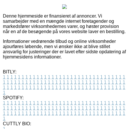
Denne hjemmeside er finansieret af annoncer. Vi
samarbejder med en mængde internet foretagender og
markedsfører virksomhedernes varer, og høster provision
når en af de besøgende på vores website laver en bestilling.
Informationer vedrørende tilbud og online virksomheder
ajourføres løbende, men vi ønsker ikke at blive stillet
ansvarlig for justeringer der er lavet efter sidste opdatering af
hjemmesidens informationer.
BITLY:
1
1
1
1
1
1
1
1
1
1
1
1
1
1
1
1
1
1
1
1
1
1
1
1
1
1
1
1
1
1
1
1
1
1
1
1
1
1
1
1
1
1
1
1
1
1
1
1
1
1
1
1
1
1
1
1
1
1
1
1
1
1
1
1
1
1
1
1
1
1
1
1
1
1
1
1
1
1
1
1
1
1
1
1
1
1
1
1
1
1
1
1
1
1
1
1
1
1
1
1
SPOTIFY:
1
1
1
1
1
1
1
1
1
1
1
1
1
1
1
1
1
1
1
1
1
1
1
1
1
1
1
1
1
1
1
1
1
1
1
1
1
1
1
1
1
1
1
1
1
1
1
1
1
1
1
1
1
1
1
1
1
1
1
1
1
1
1
1
1
1
1
1
1
1
1
1
1
1
1
1
1
1
1
1
1
1
1
1
1
1
1
1
1
1
1
1
1
1
1
1
1
1
1
1
CUTTLY BIO:
1