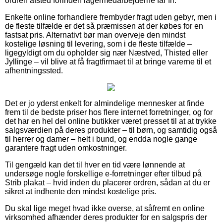
ordren afsted forinden lagermedarbejderne får fri.
Enkelte online forhandlere frembyder fragt uden gebyr, men i
de fleste tilfælde er det så præmissen at der købes for en
fastsat pris. Alternativt bør man overveje den mindst
kostelige løsning til levering, som i de fleste tilfælde –
ligegyldigt om du opholder sig nær Næstved, Thisted eller
Jyllinge – vil blive at få fragtfirmaet til at bringe varerne til et
afhentningssted.
Det er jo yderst enkelt for almindelige mennesker at finde
frem til de bedste priser hos flere internet forretninger, og for
det har en hel del online butikker været presset til at at trykke
salgsværdien på deres produkter – til børn, og samtidig også
til herrer og damer – helt i bund, og endda nogle gange
garantere fragt uden omkostninger.
Til gengæld kan det til hver en tid være lønnende at
undersøge nogle forskellige e-forretninger efter tilbud på
Strib plakat – hvid inden du placerer ordren, sådan at du er
sikret at indhente den mindst kostelige pris.
Du skal lige meget hvad ikke overse, at såfremt en online
virksomhed afhænder deres produkter for en salgspris der