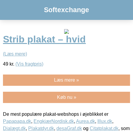
Softexchange
Strib plakat – hvid
(Læs mere)
49
kr.
(Vis fragtpris)
Læs mere »
Køb nu »
De mest populære plakat-webshops i øjeblikket er
Papapapa.dk
,
EngkjærNordisk.dk
,
Aurea.dk
,
Illux.dk
,
Dialægt.dk
,
Plakatdyr.dk
,
desaGraf.dk
og
Citatplakat.dk
, som