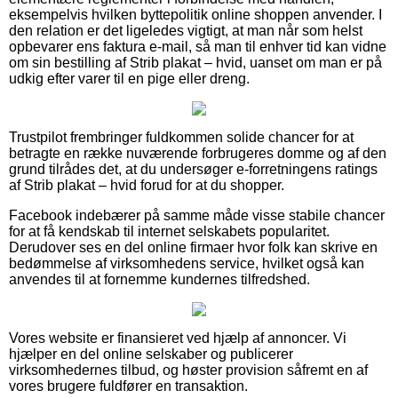
eksempelvis hvilken byttepolitik online shoppen anvender. I
den relation er det ligeledes vigtigt, at man når som helst
opbevarer ens faktura e-mail, så man til enhver tid kan vidne
om sin bestilling af Strib plakat – hvid, uanset om man er på
udkig efter varer til en pige eller dreng.
Trustpilot frembringer fuldkommen solide chancer for at
betragte en række nuværende forbrugeres domme og af den
grund tilrådes det, at du undersøger e-forretningens ratings
af Strib plakat – hvid forud for at du shopper.
Facebook indebærer på samme måde visse stabile chancer
for at få kendskab til internet selskabets popularitet.
Derudover ses en del online firmaer hvor folk kan skrive en
bedømmelse af virksomhedens service, hvilket også kan
anvendes til at fornemme kundernes tilfredshed.
Vores website er finansieret ved hjælp af annoncer. Vi
hjælper en del online selskaber og publicerer
virksomhedernes tilbud, og høster provision såfremt en af
vores brugere fuldfører en transaktion.