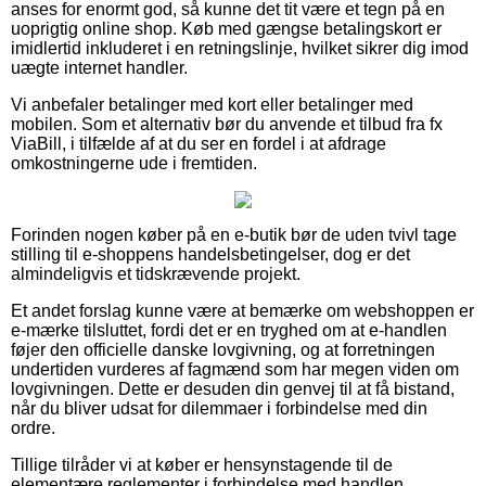
anses for enormt god, så kunne det tit være et tegn på en
uoprigtig online shop. Køb med gængse betalingskort er
imidlertid inkluderet i en retningslinje, hvilket sikrer dig imod
uægte internet handler.
Vi anbefaler betalinger med kort eller betalinger med
mobilen. Som et alternativ bør du anvende et tilbud fra fx
ViaBill, i tilfælde af at du ser en fordel i at afdrage
omkostningerne ude i fremtiden.
Forinden nogen køber på en e-butik bør de uden tvivl tage
stilling til e-shoppens handelsbetingelser, dog er det
almindeligvis et tidskrævende projekt.
Et andet forslag kunne være at bemærke om webshoppen er
e-mærke tilsluttet, fordi det er en tryghed om at e-handlen
føjer den officielle danske lovgivning, og at forretningen
undertiden vurderes af fagmænd som har megen viden om
lovgivningen. Dette er desuden din genvej til at få bistand,
når du bliver udsat for dilemmaer i forbindelse med din
ordre.
Tillige tilråder vi at køber er hensynstagende til de
elementære reglementer i forbindelse med handlen,