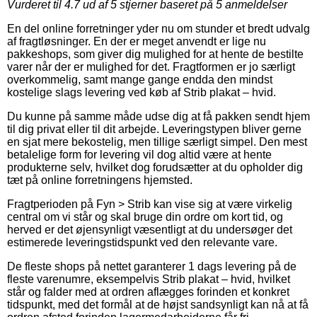
Vurderet til
4.7
ud af 5 stjerner baseret på
5
anmeldelser
En del online forretninger yder nu om stunder et bredt udvalg
af fragtløsninger. En der er meget anvendt er lige nu
pakkeshops, som giver dig mulighed for at hente de bestilte
varer når der er mulighed for det. Fragtformen er jo særligt
overkommelig, samt mange gange endda den mindst
kostelige slags levering ved køb af Strib plakat – hvid.
Du kunne på samme måde udse dig at få pakken sendt hjem
til dig privat eller til dit arbejde. Leveringstypen bliver gerne
en sjat mere bekostelig, men tillige særligt simpel. Den mest
betalelige form for levering vil dog altid være at hente
produkterne selv, hvilket dog forudsætter at du opholder dig
tæt på online forretningens hjemsted.
Fragtperioden på Fyn > Strib kan vise sig at være virkelig
central om vi står og skal bruge din ordre om kort tid, og
herved er det øjensynligt væsentligt at du undersøger det
estimerede leveringstidspunkt ved den relevante vare.
De fleste shops på nettet garanterer 1 dags levering på de
fleste varenumre, eksempelvis Strib plakat – hvid, hvilket
står og falder med at ordren aflægges forinden et konkret
tidspunkt, med det formål at de højst sandsynligt kan nå at få