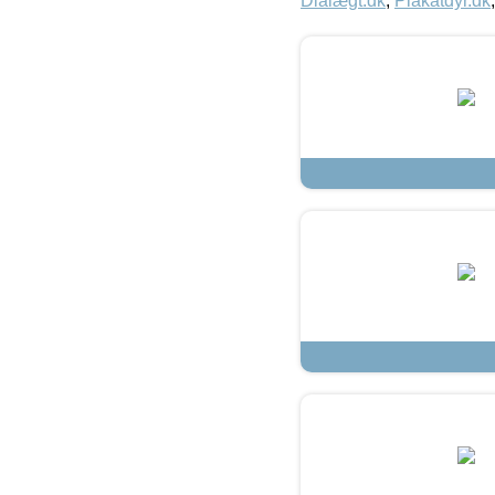
Dialægt.dk
,
Plakatdyr.dk