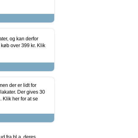
ter, og kan derfor
d køb over 399 kr. Klik
en der er lidt for
lakater. Der gives 30
Klik her for at se
 fra bl.a. deres