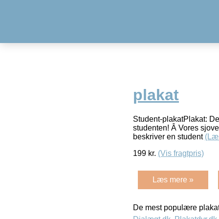
plakat
Student-plakatPlakat: Def
studenten! Â Vores sjove 
beskriver en student
(Læ
199
kr.
(Vis fragtpris)
Læs mere »
De mest populære plakat