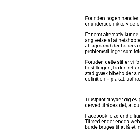
Forinden nogen handler p
er undertiden ikke vide
Et nemt alternativ kunne
angivelse af at netshopp
af fagmænd der behersker
problemstillinger som føl
Foruden dette stiller vi 
bestillingen, fx den retu
stadigvæk bibeholder sin
definition – plakat, uafh
Trustpilot tilbyder dig e
derved tilrådes det, at du
Facebook forærer dig lig
Tilmed er der endda websh
burde bruges til at få et i