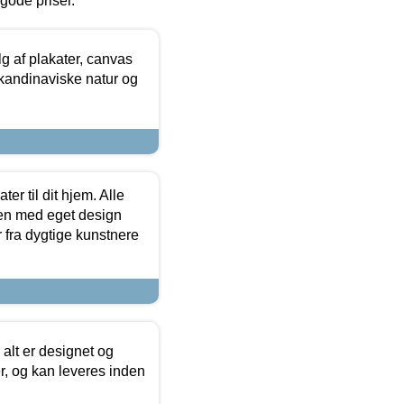
l gode priser.
 af plakater, canvas
skandinaviske natur og
er til dit hjem. Alle
ten med eget design
r fra dygtige kunstnere
 alt er designet og
r, og kan leveres inden