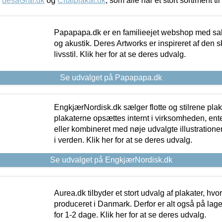
,
desaGraf.dk
og
Citatplakat.dk
, som alle har et stort sortiment ti
Papapapa.dk er en familieejet webshop med salg
og akustik. Deres Artworks er inspireret af den 
livsstil. Klik her for at se deres udvalg.
Se udvalget på Papapapa.dk
EngkjærNordisk.dk sælger flotte og stilrene plakat
plakaterne opsættes internt i virksomheden, en
eller kombineret med nøje udvalgte illustratione
i verden. Klik her for at se deres udvalg.
Se udvalget på EngkjærNordisk.dk
Aurea.dk tilbyder et stort udvalg af plakater, hvor
produceret i Danmark. Derfor er alt også på lage
for 1-2 dage. Klik her for at se deres udvalg.