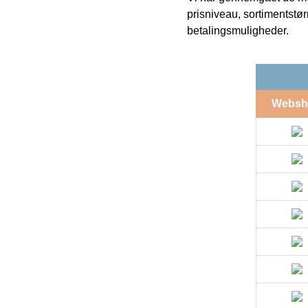
prisniveau, sortimentstø
betalingsmuligheder.
Websh