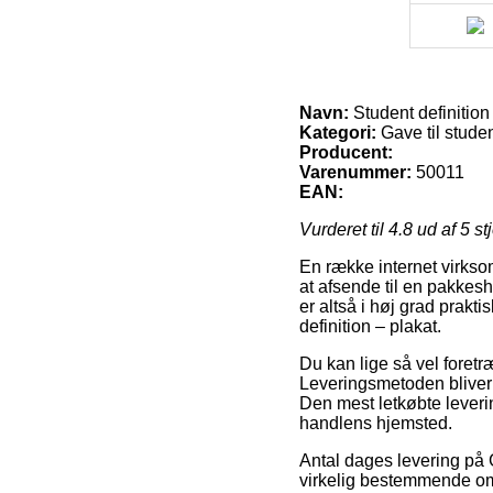
Navn:
Student definition
Kategori:
Gave til studen
Producent:
Varenummer:
50011
EAN:
Vurderet til
4.8
ud af 5 st
En række internet virksom
at afsende til en pakkes
er altså i høj grad prakt
definition – plakat.
Du kan lige så vel foretræ
Leveringsmetoden bliver 
Den mest letkøbte leverin
handlens hjemsted.
Antal dages levering på G
virkelig bestemmende om 