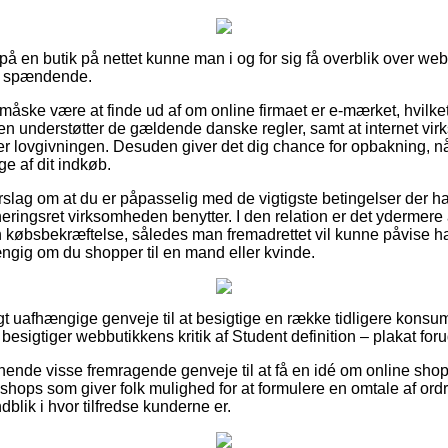
å en butik på nettet kunne man i og for sig få overblik over we
re spændende.
 måske være at finde ud af om online firmaet er e-mærket, hvilk
en understøtter de gældende danske regler, samt at internet vir
 lovgivningen. Desuden giver det dig chance for opbakning, nå
ge af dit indkøb.
forslag om at du er påpasselig med de vigtigste betingelser der h
rneringsret virksomheden benytter. I den relation er det ydermer
 købsbekræftelse, således man fremadrettet vil kunne påvise h
ængig om du shopper til en mand eller kvinde.
vigt uafhængige genveje til at besigtige en række tidligere kon
 besigtiger webbutikkens kritik af Student definition – plakat foru
nende visse fremragende genveje til at få en idé om online sh
ops som giver folk mulighed for at formulere en omtale af ordre
ndblik i hvor tilfredse kunderne er.