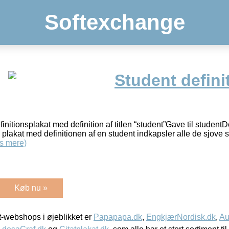
Softexchange
Student defini
initionsplakat med definition af titlen “student”Gave til studentD
plakat med definitionen af en student indkapsler alle de sjove s
s mere)
Køb nu »
-webshops i øjeblikket er
Papapapa.dk
,
EngkjærNordisk.dk
,
Au