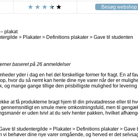
Besøg webshop
 – plakat
tergilde > Plakater > Definitions plakater > Gave til studenten
jerner baseret på
26
anmeldelser
heder yder i dag en hel del forskellige former for fragt. En af f
hop, hvor du så nemt kan hente dine nye varer når der er mulighe
isk, og mange gange tillige den prisbilligste mulighed for leverin
kke at få produkterne bragt hjem til din privatadresse eller til hv
gennemsnitligt en smule mere omkostningsfuld, men til gengæld
gsmanér er uden tvivl at du selv henter pakken, hvilket afhænger
ave til studentergilde > Plakater > Definitions plakater > Gave 
vi behøver dine nye varer omgående, og herved er det selvsagt