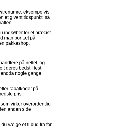
s varenumre, eksempelvis
n et givent tidspunkt, så
raften.
du indkøber for et præcist
end man bor tæt på
l en pakkeshop.
handlere på nettet, og
lt deres bedst i test
 og endda nogle gange
 efter rabatkoder på
edste pris.
 som virker overordentlig
 den anden side
du vælge et tilbud fra for