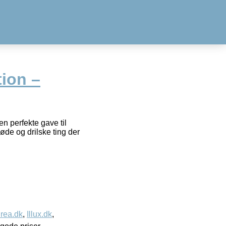
tion –
en perfekte gave til
øde og drilske ting der
rea.dk
,
Illux.dk
,