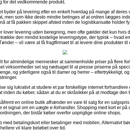
ing for det vedkommende produkt.
et byder på levering efter en enkelt hverdag på mange af dere
at, men som ikke desto mindre betinges af at ordren lægges inde
nå at få pakken skippet afsted inden de logistikansatte holder fy
dler lover levering uden beregning, men ofte gælder det kun hvis 
retrække den mindst kostelige leveringstype, der typisk – hvad 
ønder – vil være at få fragtfirmaet til at levere dine produkter ti
lt for almindelige mennesker at sammenholde priser på flere for
net virksomheder set sig nødsaget til at presse priserne på specie
drenge, og yderligere også til damer og herrer – eftertrykkeligt,
stninger.
e sig lukrativt at studere et par forskellige internet forhandlere
at inden du køber, sådan at du er skråsikker på at modtage den b
åfremt en online butik afhænder en vare til salg for en salgspris
være et signal om en uægte e-forhandler. Shopping med kort er på
sordningen, der bistår køber overfor uoprigtige online shops.
øb med betalingskort eller betalinger med mobilen. Alternativt bør 
ellere vil klare beløbet over tid.