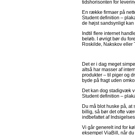
tidshorisonten for lever
En række firmaer på nett
Student definition – plak
de højst sandsynligt kan 
Indtil flere internet han
beløb. I øvrigt bør du fo
Roskilde, Nakskov eller T
Det er i dag meget simpe
altså har masser af inter
produkter – til piger og 
byde på fragt uden omko
Det kan dog stadigvæk vis
Student definition – plak
Du må blot huske på, at s
billig, så bør det ofte 
indbefattet af Indsigelse
Vi går generelt ind for k
eksempel ViaBill, når du h