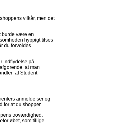
bshoppens vilkår, men det
et burde være en
ksomheden hyppigt tilses
r du forvoldes
ar indflydelse på
e afgørende, at man
andlen af Student
sumenters anmeldelser og
d for at du shopper.
oppens troværdighed.
forløbet, som tillige