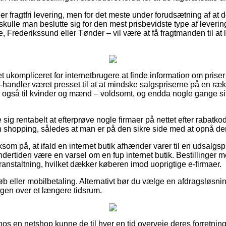
er fragtfri levering, men for det meste under forudsætning af at d
kulle man beslutte sig for den mest prisbevidste type af leveri
, Frederikssund eller Tønder – vil være at få fragtmanden til at l
et ukompliceret for internetbrugere at finde information om priser 
-handler været presset til at at mindske salgspriserne på en rækk
ge også til kvinder og mænd – voldsomt, og endda nogle gange si
e sig rentabelt at efterprøve nogle firmaer på nettet efter rabatk
 shopping, således at man er på den sikre side med at opnå den 
 på, at ifald en internet butik afhænder varer til en udsalgspr
dertiden være en varsel om en fup internet butik. Bestillinger m
ranstaltning, hvilket dækker køberen imod uoprigtige e-firmaer.
øb eller mobilbetaling. Alternativt bør du vælge en afdragsløsning 
gen over et længere tidsrum.
 hos en netshop kunne de til hver en tid overveje deres forretning