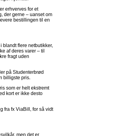
er erhverves for et
ng, der gerne – uanset om
evere bestillingen til en
i blandt flere netbutikker,
e af deres varer – til
kre fragt uden
oder på Studenterbrød
billigste pris.
is som er helt ekstremt
ed kort er ikke desto
fra fx ViaBill, for så vidt
svilkår, men det er