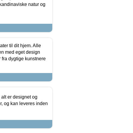
skandinaviske natur og
er til dit hjem. Alle
ten med eget design
r fra dygtige kunstnere
 alt er designet og
r, og kan leveres inden