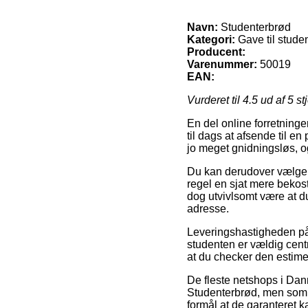
Navn:
Studenterbrød
Kategori:
Gave til studen
Producent:
Varenummer:
50019
EAN:
Vurderet til
4.5
ud af 5 st
En del online forretninge
til dags at afsende til e
jo meget gnidningsløs, og
Du kan derudover vælge at
regel en sjat mere bekost
dog utvivlsomt være at d
adresse.
Leveringshastigheden på 
studenten er vældig cent
at du checker den estim
De fleste netshops i Da
Studenterbrød, men som t
formål at de garanteret k