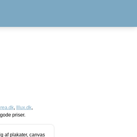
rea.dk
,
Illux.dk
,
l gode priser.
 af plakater, canvas