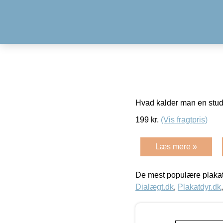
Hvad kalder man en stud
199
kr.
(Vis fragtpris)
Læs mere »
De mest populære plakat
Dialægt.dk
,
Plakatdyr.dk