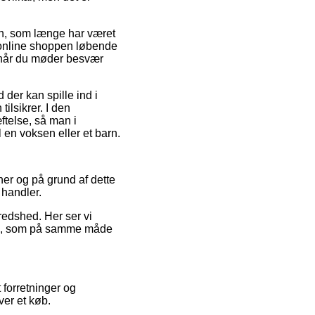
n, som længe har været
 online shoppen løbende
, når du møder besvær
der kan spille ind i
ilsikrer. I den
telse, så man i
 en voksen eller et barn.
ner og på grund af dette
 handler.
fredshed. Her ser vi
lse, som på samme måde
forretninger og
ver et køb.