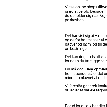
Visse online shops tilbyd
præcist beløb. Desuden s
du opholder sig nær Vejle
pakkeshop.
Det har vist sig at være r
og derfor har masser af e
babyer og børn, og tilli
omkostninger.
Det kan dog trods alt vis
forinden du færdiggør din
Du må dog være opmærksom
fremragende, så er det un
mindre omfavnet af en fo
Vi foreslår generelt kortk
du agter at dække regnin
Forud for at folk handler