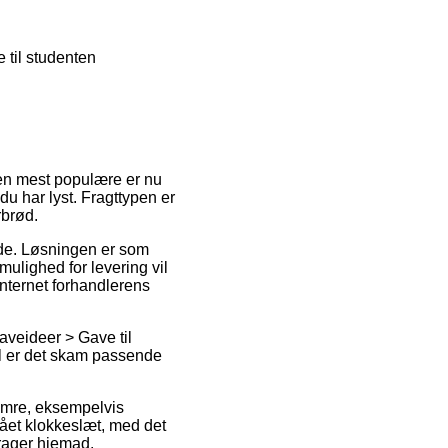
 til studenten
 Den mest populære er nu
u har lyst. Fragttypen er
rbrød.
ejde. Løsningen er som
ulighed for levering vil
internet forhandlerens
aveideer > Gave til
ål er det skam passende
umre, eksempelvis
lået klokkeslæt, med det
drager hjemad.