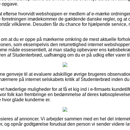
e opgave.
t efterse hvorvidt webshoppen er medlem af e-mærke ordninge
ine forretningen imødekommer de gældende danske regler, og at
forstår vilkårene. Desuden får du chance for hjælpende service
g om at du er oppe på mærkerne omkring de mest aktuelle forhold 
ionen, som eksempelvis den returrettighed internet webshoppen t
mme måde essesentielt, at man stadig opbevarer ens købsbekræf
en af Studenterbrød, uafhængig om du er på udkig efter varer til
fine genveje til at evaluere adskillige øvrige brugeres observatio
r nærmere på internet selskabets kritik af Studenterbrød inden du
ret hæderlige muligheder for at få et kig ind i e-firmaets kundetil
 hvor folk kan frembringe en bedømmelse af deres købsopleve
re hvor glade kunderne er.
eres af annoncer. Vi arbejder sammen med en hel del internet 
r, og opnår godtgørelse forudsat den person vi sender videre la