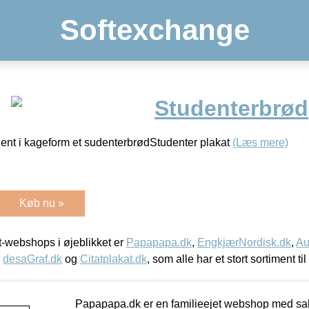
Softexchange
Studenterbrød
ent i kageform et sudenterbrødStudenter plakat
(Læs mere)
Køb nu »
-webshops i øjeblikket er
Papapapa.dk
,
EngkjærNordisk.dk
,
Au
,
desaGraf.dk
og
Citatplakat.dk
, som alle har et stort sortiment ti
Papapapa.dk er en familieejet webshop med salg