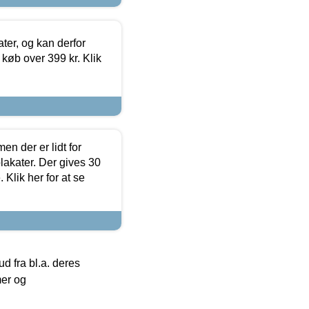
ter, og kan derfor
d køb over 399 kr. Klik
en der er lidt for
lakater. Der gives 30
Klik her for at se
 fra bl.a. deres
mer og