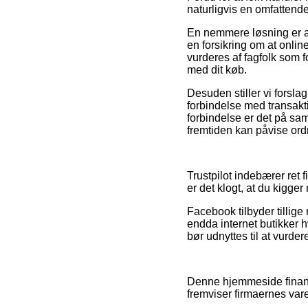
naturligvis en omfattend
En nemmere løsning er a
en forsikring om at onl
vurderes af fagfolk som 
med dit køb.
Desuden stiller vi forsla
forbindelse med transakt
forbindelse er det på sa
fremtiden kan påvise ordr
Trustpilot indebærer ret 
er det klogt, at du kigge
Facebook tilbyder tillige 
endda internet butikker
bør udnyttes til at vurde
Denne hjemmeside finansi
fremviser firmaernes vare