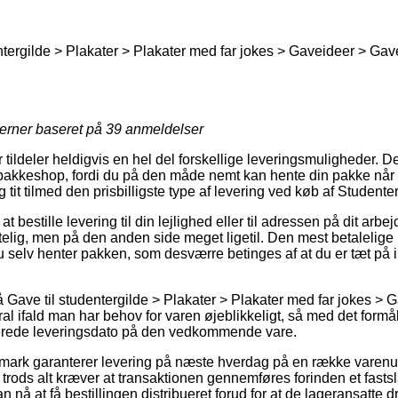
tergilde > Plakater > Plakater med far jokes > Gaveideer > Gave
jerner baseret på
39
anmeldelser
r tildeler heldigvis en hel del forskellige leveringsmuligheder.
n pakkeshop, fordi du på den måde nemt kan hente din pakke når d
 tit tilmed den prisbilligste type af levering ved køb af Studente
 bestille levering til din lejlighed eller til adressen på dit arb
elig, men på den anden side meget ligetil. Den mest betalelige m
u selv henter pakken, som desværre betinges af at du er tæt på 
Gave til studentergilde > Plakater > Plakater med far jokes > G
ral ifald man har behov for varen øjeblikkeligt, så med det form
erede leveringsdato på den vedkommende vare.
nmark garanterer levering på næste hverdag på en række varen
rods alt kræver at transaktionen gennemføres forinden et fasts
an nå at få bestillingen distribueret forud for at de lageransatte 