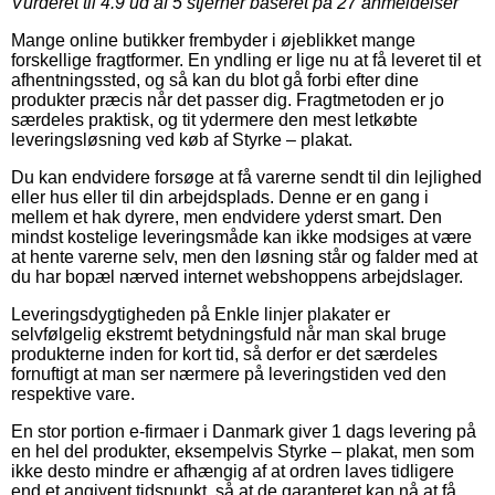
Vurderet til
4.9
ud af 5 stjerner baseret på
27
anmeldelser
Mange online butikker frembyder i øjeblikket mange
forskellige fragtformer. En yndling er lige nu at få leveret til et
afhentningssted, og så kan du blot gå forbi efter dine
produkter præcis når det passer dig. Fragtmetoden er jo
særdeles praktisk, og tit ydermere den mest letkøbte
leveringsløsning ved køb af Styrke – plakat.
Du kan endvidere forsøge at få varerne sendt til din lejlighed
eller hus eller til din arbejdsplads. Denne er en gang i
mellem et hak dyrere, men endvidere yderst smart. Den
mindst kostelige leveringsmåde kan ikke modsiges at være
at hente varerne selv, men den løsning står og falder med at
du har bopæl nærved internet webshoppens arbejdslager.
Leveringsdygtigheden på Enkle linjer plakater er
selvfølgelig ekstremt betydningsfuld når man skal bruge
produkterne inden for kort tid, så derfor er det særdeles
fornuftigt at man ser nærmere på leveringstiden ved den
respektive vare.
En stor portion e-firmaer i Danmark giver 1 dags levering på
en hel del produkter, eksempelvis Styrke – plakat, men som
ikke desto mindre er afhængig af at ordren laves tidligere
end et angivent tidspunkt, så at de garanteret kan nå at få