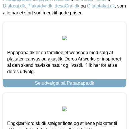
Dialægt.dk
,
Plakatdyr.dk
,
desaGraf.dk
og
Citatplakat.dk
, som
alle har et stort sortiment til gode priser.
Papapapa.dk er en familieejet webshop med salg af
plakater, canvas og akustik. Deres Artworks er inspireret
af den skandinaviske natur og livsstil. Klik her for at se
deres udvalg.
Se udvalget på Papapapa.dk
EngkjærNordisk.dk sælger flotte og stilrene plakater til