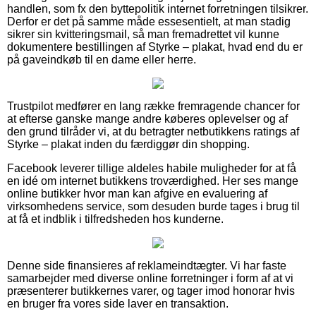
handlen, som fx den byttepolitik internet forretningen tilsikrer.
Derfor er det på samme måde essesentielt, at man stadig
sikrer sin kvitteringsmail, så man fremadrettet vil kunne
dokumentere bestillingen af Styrke – plakat, hvad end du er
på gaveindkøb til en dame eller herre.
Trustpilot medfører en lang række fremragende chancer for
at efterse ganske mange andre køberes oplevelser og af
den grund tilråder vi, at du betragter netbutikkens ratings af
Styrke – plakat inden du færdiggør din shopping.
Facebook leverer tillige aldeles habile muligheder for at få
en idé om internet butikkens troværdighed. Her ses mange
online butikker hvor man kan afgive en evaluering af
virksomhedens service, som desuden burde tages i brug til
at få et indblik i tilfredsheden hos kunderne.
Denne side finansieres af reklameindtægter. Vi har faste
samarbejder med diverse online forretninger i form af at vi
præsenterer butikkernes varer, og tager imod honorar hvis
en bruger fra vores side laver en transaktion.