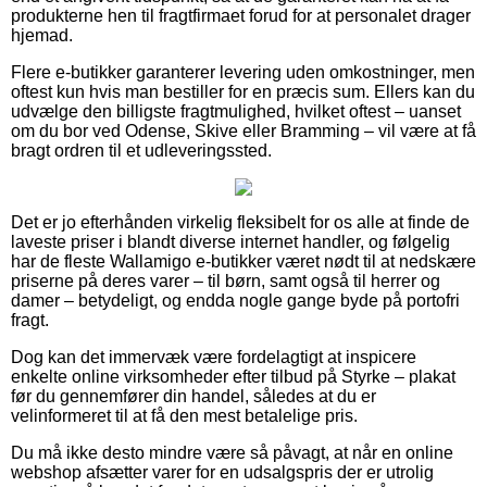
produkterne hen til fragtfirmaet forud for at personalet drager
hjemad.
Flere e-butikker garanterer levering uden omkostninger, men
oftest kun hvis man bestiller for en præcis sum. Ellers kan du
udvælge den billigste fragtmulighed, hvilket oftest – uanset
om du bor ved Odense, Skive eller Bramming – vil være at få
bragt ordren til et udleveringssted.
Det er jo efterhånden virkelig fleksibelt for os alle at finde de
laveste priser i blandt diverse internet handler, og følgelig
har de fleste Wallamigo e-butikker været nødt til at nedskære
priserne på deres varer – til børn, samt også til herrer og
damer – betydeligt, og endda nogle gange byde på portofri
fragt.
Dog kan det immervæk være fordelagtigt at inspicere
enkelte online virksomheder efter tilbud på Styrke – plakat
før du gennemfører din handel, således at du er
velinformeret til at få den mest betalelige pris.
Du må ikke desto mindre være så påvagt, at når en online
webshop afsætter varer for en udsalgspris der er utrolig