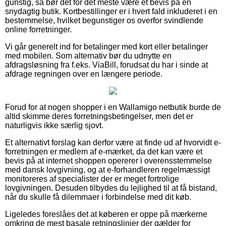
gunstig, så bør det for det meste være et bevis på en
snydagtig butik. Kortbestillinger er i hvert fald inkluderet i en
bestemmelse, hvilket begunstiger os overfor svindlende
online forretninger.
Vi går generelt ind for betalinger med kort eller betalinger
med mobilen. Som alternativ bør du udnytte en
afdragsløsning fra f.eks. ViaBill, forudsat du har i sinde at
afdrage regningen over en længere periode.
Forud for at nogen shopper i en Wallamigo netbutik burde de
altid skimme deres forretningsbetingelser, men det er
naturligvis ikke særlig sjovt.
Et alternativt forslag kan derfor være at finde ud af hvorvidt e-
forretningen er medlem af e-mærket, da det kan være et
bevis på at internet shoppen opererer i overensstemmelse
med dansk lovgivning, og at e-forhandleren regelmæssigt
monitoreres af specialister der er meget fortrolige
lovgivningen. Desuden tilbydes du lejlighed til at få bistand,
når du skulle få dilemmaer i forbindelse med dit køb.
Ligeledes foreslåes det at køberen er oppe på mærkerne
omkring de mest basale retningslinjer der gælder for