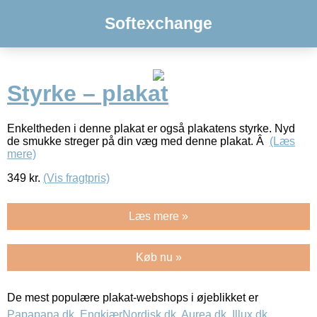
Softexchange
Styrke – plakat
Enkeltheden i denne plakat er også plakatens styrke. Nyd
de smukke streger på din væg med denne plakat. Â
(Læs
mere)
349
kr.
(Vis fragtpris)
Læs mere »
Køb nu »
De mest populære plakat-webshops i øjeblikket er
Papapapa.dk
,
EngkjærNordisk.dk
,
Aurea.dk
,
Illux.dk
,