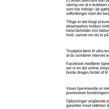
Et andet alternativ kan 
sikring om at e-butikken 
som har indsigt i de gæl
udfordringer med din best
Tillige er det klogt at k
eksempelvis hvilken omby
helst beholder ens faktu
hvid, uanset om du er på u
Trustpilot fører til ultra
at du sonderer internet 
Facebook medfører lignen
ser vi en del online sho
burde drages fordel af til 
Vores hjemmeside er rekl
promoverer forretningern
Oplysninger angående prod
garantier imod rettelser 