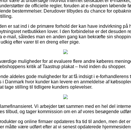
derfor være at undersøge hvorvidt internet selskabet er e-mærket
understøtter de officielle regler, foruden at e-shoppen løbende fø
dende bestemmelser. Derudover tilbydes du chance for opbakning
illing.
unden er sat ind i de primære forhold der kan have indvirkning på
tningsret netbutikken lover. I den forbindelse er det desuden r
ra e-mail, således man en anden gang kan bekræfte sin shopping
dkig efter varer til en dreng eller pige.
 troværdige muligheder for at evaluere flere andre køberes meninge
webshoppens kritik af Taastrup plakat – hvid inden du shopper.
de aldeles gode muligheder for at få indsigt i e-forhandleren
ps i Danmark hvor kunder kan levere en anmeldelse af købsopleve
at tage stilling til tidligere kunders oplevelser.
amefinansieret. Vi arbejder tæt sammen med en hel del internet
es tilbud, og tager kommission om en af vores besøgende udfør
ukter og online firmaer opdateres fra tid til anden, men det er 
der måtte være udført efter at vi senest opdaterede hjemmesiden