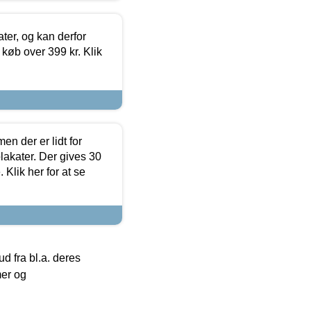
ter, og kan derfor
d køb over 399 kr. Klik
en der er lidt for
lakater. Der gives 30
Klik her for at se
 fra bl.a. deres
mer og