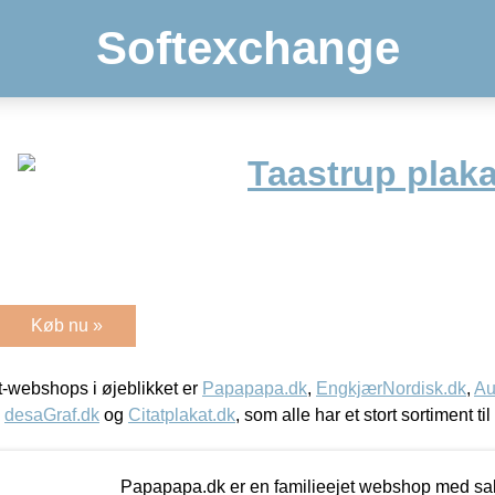
Softexchange
Taastrup plaka
Køb nu »
-webshops i øjeblikket er
Papapapa.dk
,
EngkjærNordisk.dk
,
Au
,
desaGraf.dk
og
Citatplakat.dk
, som alle har et stort sortiment ti
Papapapa.dk er en familieejet webshop med salg