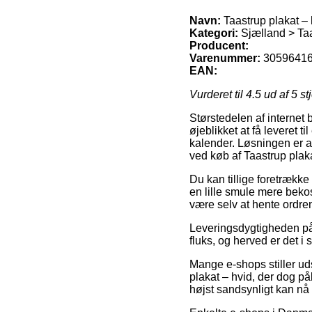
Navn:
Taastrup plakat – 
Kategori:
Sjælland > Taa
Producent:
Varenummer:
3059641
EAN:
Vurderet til
4.5
ud af 5 st
Størstedelen af internet 
øjeblikket at få leveret t
kalender. Løsningen er a
ved køb af Taastrup plaka
Du kan tillige foretrække 
en lille smule mere bekos
være selv at hente ordre
Leveringsdygtigheden på 
fluks, og herved er det 
Mange e-shops stiller ud
plakat – hvid, der dog p
højst sandsynligt kan nå 