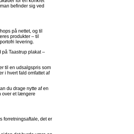
dkøber for en konkret
d man befinder sig ved
shops på nettet, og til
res produkter – til
ortofri levering.
d på Taastrup plakat –
r til en udsalgspris som
r i hvert fald omfattet af
an du drage nytte af en
en over et længere
forretningsaftale, det er