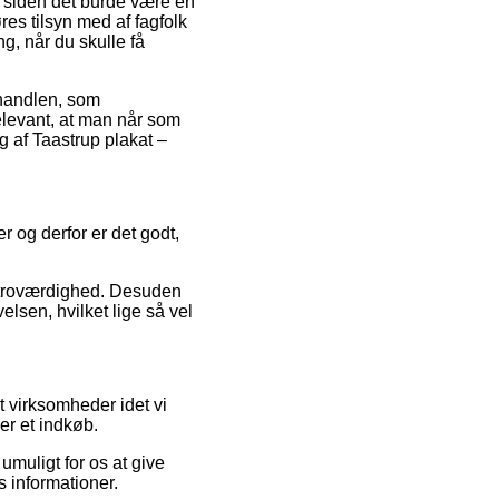
, siden det burde være en
res tilsyn med af fagfolk
, når du skulle få
 handlen, som
elevant, at man når som
 af Taastrup plakat –
r og derfor er det godt,
s troværdighed. Desuden
lsen, hvilket lige så vel
 virksomheder idet vi
er et indkøb.
umuligt for os at give
s informationer.