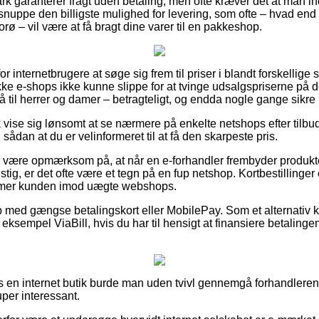
k garanterer fragt uden betaling, men ofte kræver det at man in
 snuppe den billigste mulighed for levering, som ofte – hvad en
rø – vil være at få bragt dine varer til en pakkeshop.
 for internetbrugere at søge sig frem til priser i blandt forskellige 
e e-shops ikke kunne slippe for at tvinge udsalgspriserne på de
 til herrer og damer – betragteligt, og endda nogle gange sikre p
 vise sig lønsomt at se nærmere på enkelte netshops efter tilbu
, sådan at du er velinformeret til at få den skarpeste pris.
 være opmærksom på, at når en e-forhandler frembyder produkte
stig, er det ofte være et tegn på en fup netshop. Kortbestillinger e
mer kunden imod uægte webshops.
b med gængse betalingskort eller MobilePay. Som et alternativ k
r eksempel ViaBill, hvis du har til hensigt at finansiere betaling
en internet butik burde man uden tvivl gennemgå forhandlerens 
per interessant.