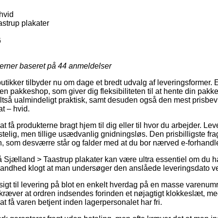
hvid
strup plakater
6
jerner baseret på
44
anmeldelser
butikker tilbyder nu om dage et bredt udvalg af leveringsformer. 
il en pakkeshop, som giver dig fleksibiliteten til at hente din pakk
ltså ualmindeligt praktisk, samt desuden også den mest prisbev
t – hvid.
at få produkterne bragt hjem til dig eller til hvor du arbejder. Le
telig, men tillige usædvanlig gnidningsløs. Den prisbilligste fra
n, som desværre står og falder med at du bor nærved e-forhandle
Sjælland > Taastrup plakater kan være ultra essentiel om du h
i sandhed klogt at man undersøger den anslåede leveringsdato ve
sigt til levering på blot en enkelt hverdag på en masse varenum
åkræver at ordren indsendes forinden et nøjagtigt klokkeslæt, me
at få varen betjent inden lagerpersonalet har fri.