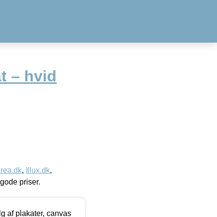
t – hvid
rea.dk
,
Illux.dk
,
l gode priser.
 af plakater, canvas