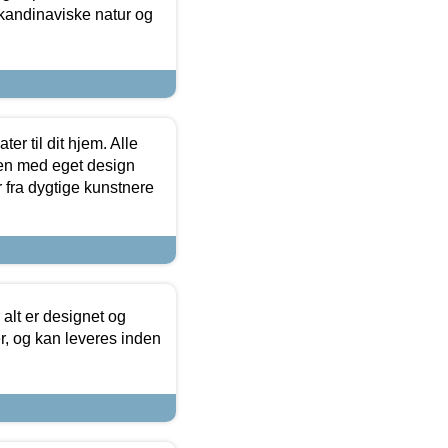
skandinaviske natur og
er til dit hjem. Alle
ten med eget design
r fra dygtige kunstnere
 alt er designet og
r, og kan leveres inden