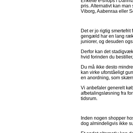
Enkelte e-shops i Danmar
pris. Alternativt kan man
Viborg, Aabenraa eller So
Det er jo rigtig smertefrit
gengæld har en lang rækk
juniorer, og desuden også
Derfor kan det stadigvæk
hvid forinden du bestiller
Du må ikke desto mindre
kan virke uforståeligt gun
en anordning, som skær
Vi anbefaler generelt kø
afbetalingsløsning fra fo
tidsrum.
Inden nogen shopper hos 
dog almindeligvis ikke su