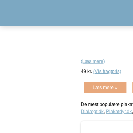
(Læs mere)
49
kr.
(Vis fragtpris)
Læs mere »
De mest populære plakat
Dialægt.dk
,
Plakatdyr.dk