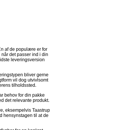
En af de populære er for
e når det passer ind i din
idste leveringsversion
veringstypen bliver gerne
gtform vil dog utvivlsomt
rens tilholdssted.
ar behov for din pakke
d det relevante produkt.
re, eksempelvis Taastrup
d hensynstagen til at de