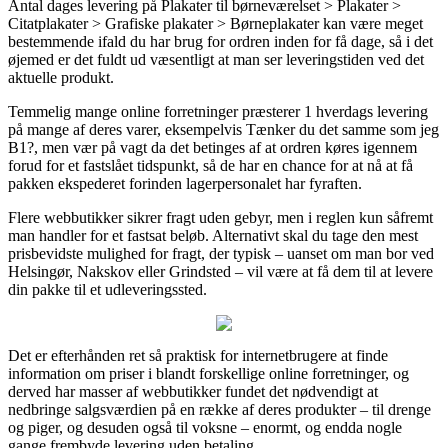
Antal dages levering på Plakater til børneværelset > Plakater >
Citatplakater > Grafiske plakater > Børneplakater kan være meget
bestemmende ifald du har brug for ordren inden for få dage, så i det
øjemed er det fuldt ud væsentligt at man ser leveringstiden ved det
aktuelle produkt.
Temmelig mange online forretninger præsterer 1 hverdags levering
på mange af deres varer, eksempelvis Tænker du det samme som jeg
B1?, men vær på vagt da det betinges af at ordren køres igennem
forud for et fastslået tidspunkt, så de har en chance for at nå at få
pakken ekspederet forinden lagerpersonalet har fyraften.
Flere webbutikker sikrer fragt uden gebyr, men i reglen kun såfremt
man handler for et fastsat beløb. Alternativt skal du tage den mest
prisbevidste mulighed for fragt, der typisk – uanset om man bor ved
Helsingør, Nakskov eller Grindsted – vil være at få dem til at levere
din pakke til et udleveringssted.
Det er efterhånden ret så praktisk for internetbrugere at finde
information om priser i blandt forskellige online forretninger, og
derved har masser af webbutikker fundet det nødvendigt at
nedbringe salgsværdien på en række af deres produkter – til drenge
og piger, og desuden også til voksne – enormt, og endda nogle
gange frembyde levering uden betaling.