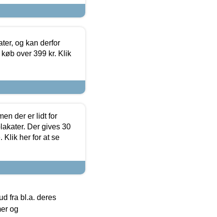
ter, og kan derfor
d køb over 399 kr. Klik
en der er lidt for
lakater. Der gives 30
Klik her for at se
 fra bl.a. deres
mer og