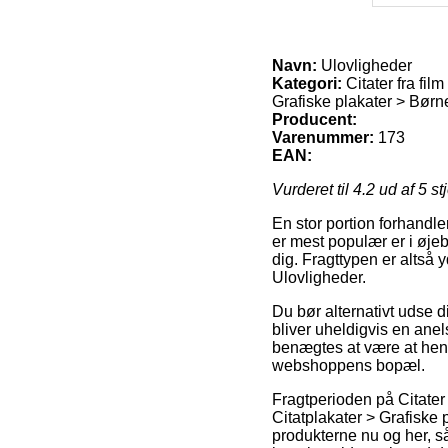
Navn:
Ulovligheder
Kategori:
Citater fra fil
Grafiske plakater > Børn
Producent:
Varenummer:
173
EAN:
Vurderet til
4.2
ud af 5 st
En stor portion forhandler
er mest populær er i øjebl
dig. Fragttypen er altså 
Ulovligheder.
Du bør alternativt udse d
bliver uheldigvis en ane
benægtes at være at hent
webshoppens bopæl.
Fragtperioden på Citater f
Citatplakater > Grafiske
produkterne nu og her, s