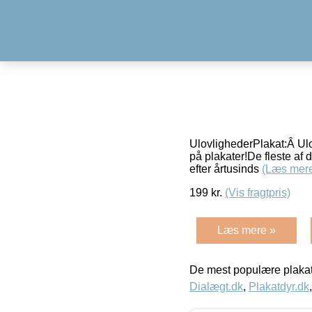
UlovlighederPlakat:Â Ulov
på plakater!De fleste af d
efter årtusinds
(Læs mer
199
kr.
(Vis fragtpris)
Læs mere »
De mest populære plakat
Dialægt.dk
,
Plakatdyr.dk