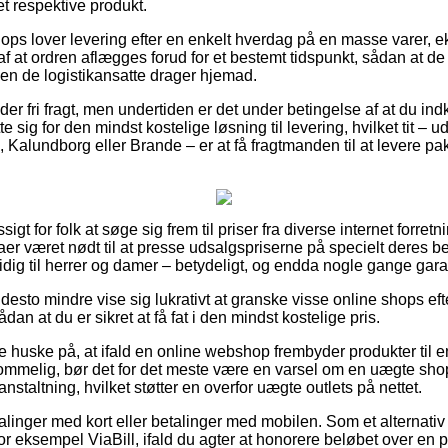
t respektive produkt.
ops lover levering efter en enkelt hverdag på en masse varer, 
 af at ordren aflægges forud for et bestemt tidspunkt, sådan at de
den de logistikansatte drager hjemad.
lbyder fri fragt, men undertiden er det under betingelse af at du i
e sig for den mindst kostelige løsning til levering, hvilket tit –
 Kalundborg eller Brande – er at få fragtmanden til at levere pak
igt for folk at søge sig frem til priser fra diverse internet forret
aer været nødt til at presse udsalgspriserne på specielt deres beds
dig til herrer og damer – betydeligt, og endda nogle gange garan
desto mindre vise sig lukrativt at granske visse online shops eft
ådan at du er sikret at få fat i den mindst kostelige pris.
e huske på, at ifald en online webshop frembyder produkter til 
kommelig, bør det for det meste være en varsel om en uægte shop
anstaltning, hvilket støtter en overfor uægte outlets på nettet.
talinger med kort eller betalinger med mobilen. Som et alternati
r eksempel ViaBill, ifald du agter at honorere beløbet over en p