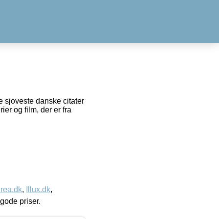
e sjoveste danske citater
er og film, der er fra
rea.dk
,
Illux.dk
,
l gode priser.