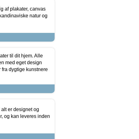
 af plakater, canvas
skandinaviske natur og
er til dit hjem. Alle
ten med eget design
r fra dygtige kunstnere
 alt er designet og
r, og kan leveres inden