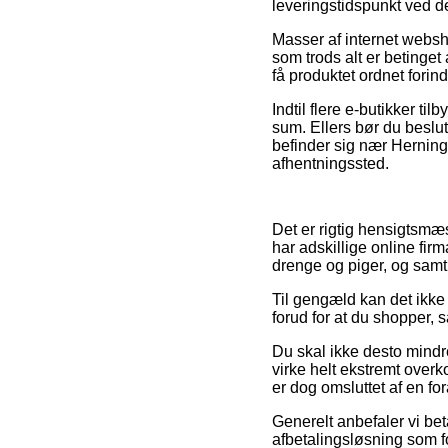
leveringstidspunkt ved de
Masser af internet websh
som trods alt er betinget
få produktet ordnet forin
Indtil flere e-butikker ti
sum. Ellers bør du beslutt
befinder sig nær Herning,
afhentningssted.
Det er rigtig hensigtsmæss
har adskillige online firm
drenge og piger, og samti
Til gengæld kan det ikke 
forud for at du shopper, s
Du skal ikke desto mindr
virke helt ekstremt over
er dog omsluttet af en for
Generelt anbefaler vi be
afbetalingsløsning som fo