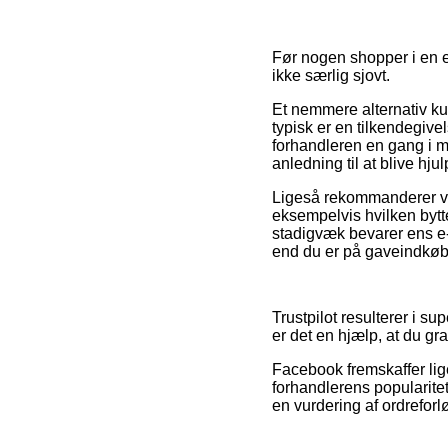
Før nogen shopper i en e
ikke særlig sjovt.
Et nemmere alternativ kun
typisk er en tilkendegiv
forhandleren en gang i m
anledning til at blive hj
Ligeså rekommanderer vi 
eksempelvis hvilken bytt
stadigvæk bevarer ens e-
end du er på gaveindkøb t
Trustpilot resulterer i 
er det en hjælp, at du gr
Facebook fremskaffer li
forhandlerens popularite
en vurdering af ordreforl