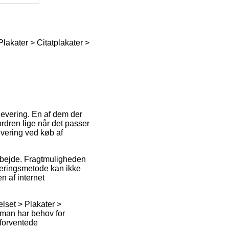
 Plakater > Citatplakater >
 levering. En af dem der
 ordren lige når det passer
levering ved køb af
 arbejde. Fragtmuligheden
everingsmetode kan ikke
n af internet
elset > Plakater >
 man har behov for
 forventede