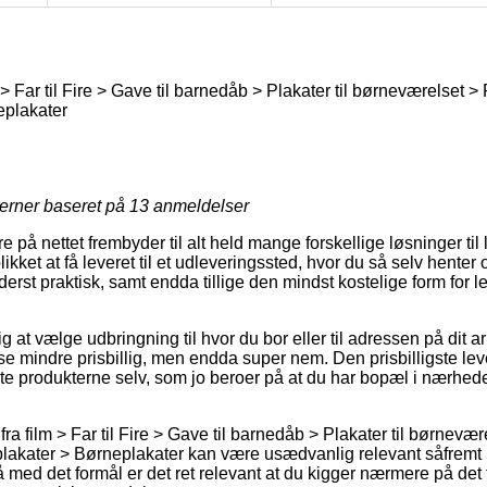
m > Far til Fire > Gave til barnedåb > Plakater til børneværelset >
eplakater
jerner baseret på
13
anmeldelser
e på nettet frembyder til alt held mange forskellige løsninger til
ikket at få leveret til et udleveringssted, hvor du så selv henter
yderst praktisk, samt endda tillige den mindst kostelige form for 
ig at vælge udbringning til hvor du bor eller til adressen på dit
lse mindre prisbillig, men endda super nem. Den prisbilligste l
e produkterne selv, som jo beroer på at du har bopæl i nærhede
ra film > Far til Fire > Gave til barnedåb > Plakater til børnevær
 plakater > Børneplakater kan være usædvanlig relevant såfremt
å med det formål er det ret relevant at du kigger nærmere på det