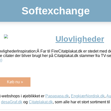
Softexchange
Ulovligheder
lighederInspiration:Â Far til FireCitatplakat.dk er stedet med d
e citater der bliver brugt her på Citatplakat.dk stammer fra TV-seri
e)
Køb nu »
-webshops i øjeblikket er
Papapapa.dk
,
EngkjærNordisk.dk
,
Au
,
desaGraf.dk
og
Citatplakat.dk
, som alle har et stort sortiment ti