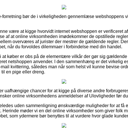
-forretning bør de i virkeligheden gennemlæse webshoppens vilk
ne være at kigge hvorvidt internet webshoppen er verificeret af
else af at online virksomheden imødekommer de opstillede regler
ellem overværes af jurister der mestrer de gældende regler. Der
ulpet, når du forvoldes dilemmaer i forbindelse med din handel.
at køber er obs på de elementære vilkår der gør sig gældende 
eret netshoppen anvender. I den sammenhæng er det virkelig es
mail kvittering, således man når som helst vil kunne bevise ord
il en pige eller dreng.
super uafhængige chancer for at kigge på diverse andre forbruger
ansker online virksomhedens anmeldelser af Ulovligheder før du b
geledes uden sammenligning ønskværdige muligheder for at få e
t. Herinde møder vi en del online virksomheder som giver folk m
øbet, som ydermere bør benyttes til at vurdere hvor glade kunder