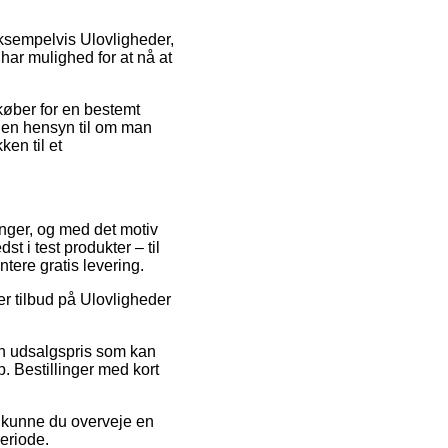
eksempelvis Ulovligheder,
 har mulighed for at nå at
ndkøber for en bestemt
 uden hensyn til om man
ken til et
ninger, og med det motiv
t i test produkter – til
tere gratis levering.
er tilbud på Ulovligheder
en udsalgspris som kan
. Bestillinger med kort
v kunne du overveje en
eriode.