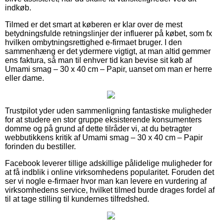
indkøb.
Tilmed er det smart at køberen er klar over de mest
betydningsfulde retningslinjer der influerer på købet, som fx
hvilken ombytningsrettighed e-firmaet bruger. I den
sammenhæng er det ydermere vigtigt, at man altid gemmer
ens faktura, så man til enhver tid kan bevise sit køb af
Umami smag – 30 x 40 cm – Papir, uanset om man er herre
eller dame.
Trustpilot yder uden sammenligning fantastiske muligheder
for at studere en stor gruppe eksisterende konsumenters
domme og på grund af dette tilråder vi, at du betragter
webbutikkens kritik af Umami smag – 30 x 40 cm – Papir
forinden du bestiller.
Facebook leverer tillige adskillige pålidelige muligheder for
at få indblik i online virksomhedens popularitet. Foruden det
ser vi nogle e-firmaer hvor man kan levere en vurdering af
virksomhedens service, hvilket tilmed burde drages fordel af
til at tage stilling til kundernes tilfredshed.