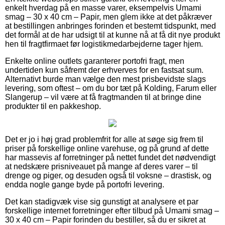
enkelt hverdag på en masse varer, eksempelvis Umami
smag – 30 x 40 cm – Papir, men glem ikke at det påkræver
at bestillingen anbringes forinden et bestemt tidspunkt, med
det formål at de har udsigt til at kunne nå at få dit nye produkt
hen til fragtfirmaet før logistikmedarbejderne tager hjem.
Enkelte online outlets garanterer portofri fragt, men
undertiden kun såfremt der erhverves for en fastsat sum.
Alternativt burde man vælge den mest prisbevidste slags
levering, som oftest – om du bor tæt på Kolding, Farum eller
Slangerup – vil være at få fragtmanden til at bringe dine
produkter til en pakkeshop.
Det er jo i høj grad problemfrit for alle at søge sig frem til
priser på forskellige online varehuse, og på grund af dette
har massevis af forretninger på nettet fundet det nødvendigt
at nedskære prisniveauet på mange af deres varer – til
drenge og piger, og desuden også til voksne – drastisk, og
endda nogle gange byde på portofri levering.
Det kan stadigvæk vise sig gunstigt at analysere et par
forskellige internet forretninger efter tilbud på Umami smag –
30 x 40 cm – Papir forinden du bestiller, så du er sikret at