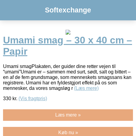
Softexchange
Umami smag – 30 x 40 cm –
Papir
Umami smagPlakaten, der guider dine retter vejen til
“umami”Umami er – sammen med surt, sødt, salt og bittert –
en af de fem grundsmage, som menneskets smagssans kan
registrere. Umami har en fyldestgjort effekt på os som
mennesker, da vores smagsløg r
(Læs mere)
330
kr.
(Vis fragtpris)
Læs mere »
Køb nu »