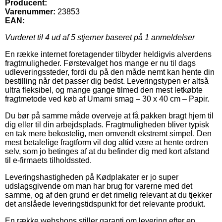
Producent:
Varenummer:
23853
EAN:
Vurderet til
4
ud af 5 stjerner baseret på
1
anmeldelser
En række internet foretagender tilbyder heldigvis alverdens
fragtmuligheder. Førstevalget hos mange er nu til dags
udleveringssteder, fordi du på den måde nemt kan hente din
bestilling når det passer dig bedst. Leveringstypen er altså
ultra fleksibel, og mange gange tilmed den mest letkøbte
fragtmetode ved køb af Umami smag – 30 x 40 cm – Papir.
Du bør på samme måde overveje at få pakken bragt hjem til
dig eller til din arbejdsplads. Fragtmuligheden bliver typisk
en tak mere bekostelig, men omvendt ekstremt simpel. Den
mest betalelige fragtform vil dog altid være at hente ordren
selv, som jo betinges af at du befinder dig med kort afstand
til e-firmaets tilholdssted.
Leveringshastigheden på Kødplakater er jo super
udslagsgivende om man har brug for varerne med det
samme, og af den grund er det rimelig relevant at du tjekker
det anslåede leveringstidspunkt for det relevante produkt.
En række webshops stiller garanti om levering efter en