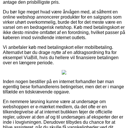
antage den prisbilligste pris.
Du bør lige meget hvad være årvågen med, at såfremt en
online webshop annoncerer produkter for en salgspris som
virker uhørt overkommelig, burde det for det meste være en
varsel om en bedragerisk netshop. Køb med betalingskort er
ikke desto mindre omfattet af en forordning, hvilket passer på
køberen imod svindlende internet outlets.
Vi anbefaler køb med betalingskort eller mobilbetaling.
Alternativt bør du drage nytte af en afdragsordning fra for
eksempel ViaBill, hvis du hellere vil finansiere betalingen
over en længere periode.
Inden nogen bestiller på en internet forhandler bør man
egentlig bese forhandlerens betingelser, men det er i mange
tilfælde en tidskrævende opgave.
En nemmere løsning kunne være at undersøge om
webshoppen er e-mærket medlem, da det ofte er en
tilkendegivelse af at internet butikken føjer de officielle
regler, udover at den af og til undersøges af eksperter der er
inde i lovgivningen. Derudover tilbydes du chance for at
blive assisteret, når du skulle få vanskeligheder ved dit