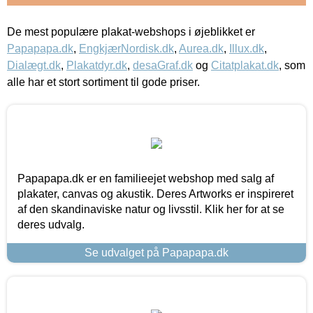
De mest populære plakat-webshops i øjeblikket er
Papapapa.dk
,
EngkjærNordisk.dk
,
Aurea.dk
,
Illux.dk
,
Dialægt.dk
,
Plakatdyr.dk
,
desaGraf.dk
og
Citatplakat.dk
, som
alle har et stort sortiment til gode priser.
Papapapa.dk er en familieejet webshop med salg af
plakater, canvas og akustik. Deres Artworks er inspireret
af den skandinaviske natur og livsstil. Klik her for at se
deres udvalg.
Se udvalget på Papapapa.dk