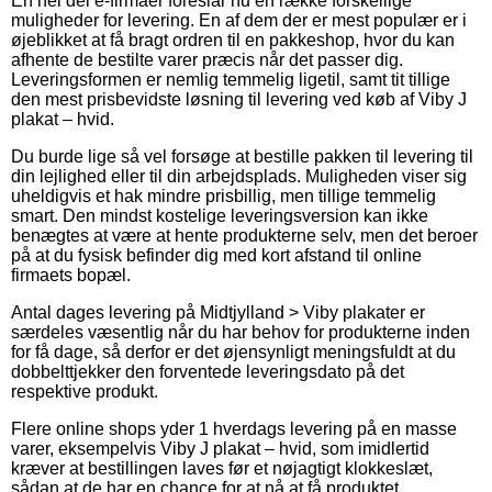
En hel del e-firmaer foreslår nu en række forskellige
muligheder for levering. En af dem der er mest populær er i
øjeblikket at få bragt ordren til en pakkeshop, hvor du kan
afhente de bestilte varer præcis når det passer dig.
Leveringsformen er nemlig temmelig ligetil, samt tit tillige
den mest prisbevidste løsning til levering ved køb af Viby J
plakat – hvid.
Du burde lige så vel forsøge at bestille pakken til levering til
din lejlighed eller til din arbejdsplads. Muligheden viser sig
uheldigvis et hak mindre prisbillig, men tillige temmelig
smart. Den mindst kostelige leveringsversion kan ikke
benægtes at være at hente produkterne selv, men det beroer
på at du fysisk befinder dig med kort afstand til online
firmaets bopæl.
Antal dages levering på Midtjylland > Viby plakater er
særdeles væsentlig når du har behov for produkterne inden
for få dage, så derfor er det øjensynligt meningsfuldt at du
dobbelttjekker den forventede leveringsdato på det
respektive produkt.
Flere online shops yder 1 hverdags levering på en masse
varer, eksempelvis Viby J plakat – hvid, som imidlertid
kræver at bestillingen laves før et nøjagtigt klokkeslæt,
sådan at de har en chance for at nå at få produktet