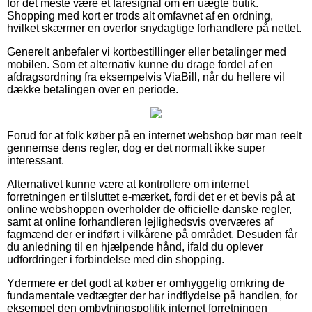
for det meste være et faresignal om en uægte butik.
Shopping med kort er trods alt omfavnet af en ordning,
hvilket skærmer en overfor snydagtige forhandlere på nettet.
Generelt anbefaler vi kortbestillinger eller betalinger med
mobilen. Som et alternativ kunne du drage fordel af en
afdragsordning fra eksempelvis ViaBill, når du hellere vil
dække betalingen over en periode.
Forud for at folk køber på en internet webshop bør man reelt
gennemse dens regler, dog er det normalt ikke super
interessant.
Alternativet kunne være at kontrollere om internet
forretningen er tilsluttet e-mærket, fordi det er et bevis på at
online webshoppen overholder de officielle danske regler,
samt at online forhandleren lejlighedsvis overværes af
fagmænd der er indført i vilkårene på området. Desuden får
du anledning til en hjælpende hånd, ifald du oplever
udfordringer i forbindelse med din shopping.
Ydermere er det godt at køber er omhyggelig omkring de
fundamentale vedtægter der har indflydelse på handlen, for
eksempel den ombytningspolitik internet forretningen