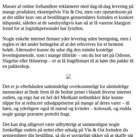
Masser af online forhandlere reklamerer med dag-til-dag levering på
mange produkter, eksempelvis Vin & Ost, men vær opmærksom på
at det stiller krav om at bestillingen gennemføres forinden et konkret
tidspunkt, således at de sandsynligvis kan nå at få varerne klargjort
forud for at logistikpersonalet har fyraften.
Nogle enkelte internet firmaer yder levering uden beregning, men i
reglen er det under betingelse af at der erhverves for et bestemt
beløb. Alternativt kunne du udse dig den mindst kostelige
leveringsmetode, som i mange tilfælde – om du bor tæt på Odense,
Slagelse eller Hinnerup – er at få fragtfirmaet til at køre din pakke til
en pakkeshop.
Det er jo efterhånden ualmindeligt overkommeligt for almindelige
mennesker at finde frem til de bedste priser i blandt diverse internet
outlets, og ergo har en hel del Medkant netbutikker ikke kunne
slippe for at reducere udsalgspriserne på mange af deres varer – til
børn, og yderligere også til mænd og kvinder – kolossalt, og endda
nogle gange præstere portofri fragt.
Det kan dog alligevel være udbytterigt at sammenligne nogle
forskellige outlets på nettet efter udsalg på Vin & Ost forinden du
gennemfører din bestilling, så du er usvigeligt sikker på at skaffe sig