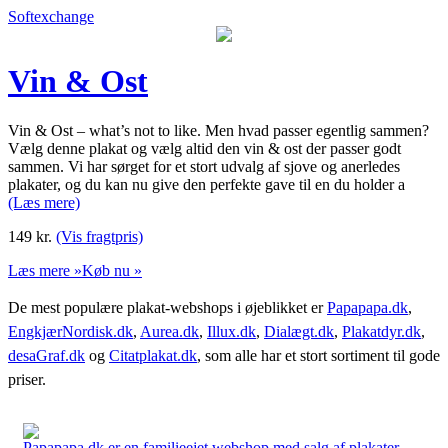
Softexchange
Vin & Ost
Vin & Ost – what’s not to like. Men hvad passer egentlig sammen?
Vælg denne plakat og vælg altid den vin & ost der passer godt
sammen. Vi har sørget for et stort udvalg af sjove og anerledes
plakater, og du kan nu give den perfekte gave til en du holder a
(Læs mere)
149
kr.
(Vis fragtpris)
Læs mere »
Køb nu »
De mest populære plakat-webshops i øjeblikket er
Papapapa.dk
,
EngkjærNordisk.dk
,
Aurea.dk
,
Illux.dk
,
Dialægt.dk
,
Plakatdyr.dk
,
desaGraf.dk
og
Citatplakat.dk
, som alle har et stort sortiment til gode
priser.
Papapapa.dk er en familieejet webshop med salg af plakater,