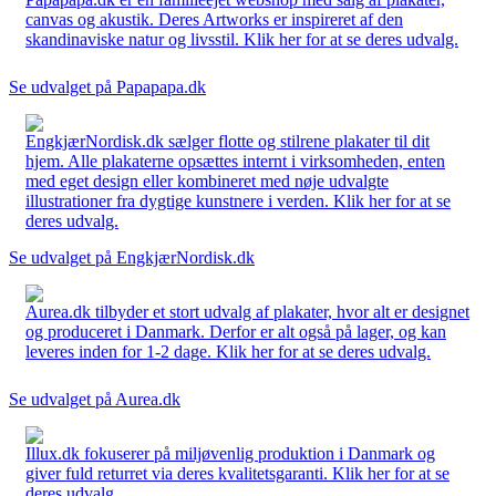
canvas og akustik. Deres Artworks er inspireret af den
skandinaviske natur og livsstil. Klik her for at se deres udvalg.
Se udvalget på Papapapa.dk
EngkjærNordisk.dk sælger flotte og stilrene plakater til dit
hjem. Alle plakaterne opsættes internt i virksomheden, enten
med eget design eller kombineret med nøje udvalgte
illustrationer fra dygtige kunstnere i verden. Klik her for at se
deres udvalg.
Se udvalget på EngkjærNordisk.dk
Aurea.dk tilbyder et stort udvalg af plakater, hvor alt er designet
og produceret i Danmark. Derfor er alt også på lager, og kan
leveres inden for 1-2 dage. Klik her for at se deres udvalg.
Se udvalget på Aurea.dk
Illux.dk fokuserer på miljøvenlig produktion i Danmark og
giver fuld returret via deres kvalitetsgaranti. Klik her for at se
deres udvalg.