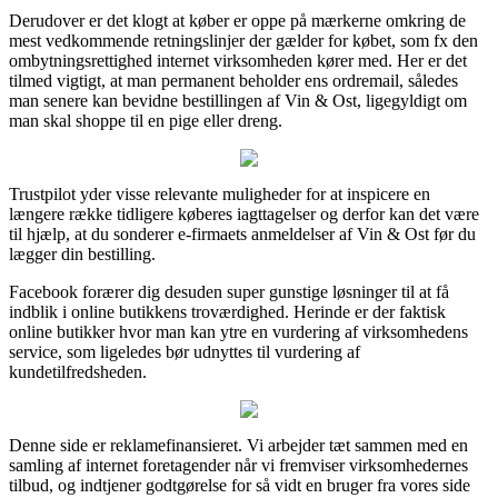
Derudover er det klogt at køber er oppe på mærkerne omkring de
mest vedkommende retningslinjer der gælder for købet, som fx den
ombytningsrettighed internet virksomheden kører med. Her er det
tilmed vigtigt, at man permanent beholder ens ordremail, således
man senere kan bevidne bestillingen af Vin & Ost, ligegyldigt om
man skal shoppe til en pige eller dreng.
Trustpilot yder visse relevante muligheder for at inspicere en
længere række tidligere køberes iagttagelser og derfor kan det være
til hjælp, at du sonderer e-firmaets anmeldelser af Vin & Ost før du
lægger din bestilling.
Facebook forærer dig desuden super gunstige løsninger til at få
indblik i online butikkens troværdighed. Herinde er der faktisk
online butikker hvor man kan ytre en vurdering af virksomhedens
service, som ligeledes bør udnyttes til vurdering af
kundetilfredsheden.
Denne side er reklamefinansieret. Vi arbejder tæt sammen med en
samling af internet foretagender når vi fremviser virksomhedernes
tilbud, og indtjener godtgørelse for så vidt en bruger fra vores side