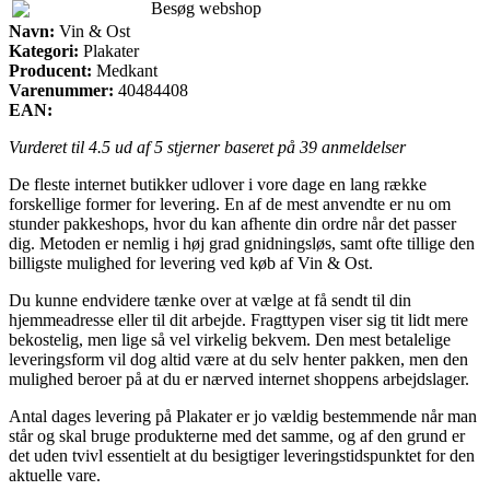
Besøg webshop
Navn:
Vin & Ost
Kategori:
Plakater
Producent:
Medkant
Varenummer:
40484408
EAN:
Vurderet til
4.5
ud af 5 stjerner baseret på
39
anmeldelser
De fleste internet butikker udlover i vore dage en lang række
forskellige former for levering. En af de mest anvendte er nu om
stunder pakkeshops, hvor du kan afhente din ordre når det passer
dig. Metoden er nemlig i høj grad gnidningsløs, samt ofte tillige den
billigste mulighed for levering ved køb af Vin & Ost.
Du kunne endvidere tænke over at vælge at få sendt til din
hjemmeadresse eller til dit arbejde. Fragttypen viser sig tit lidt mere
bekostelig, men lige så vel virkelig bekvem. Den mest betalelige
leveringsform vil dog altid være at du selv henter pakken, men den
mulighed beroer på at du er nærved internet shoppens arbejdslager.
Antal dages levering på Plakater er jo vældig bestemmende når man
står og skal bruge produkterne med det samme, og af den grund er
det uden tvivl essentielt at du besigtiger leveringstidspunktet for den
aktuelle vare.