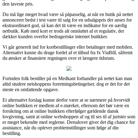
den laveste pris.
Du må lige meget hvad være så påpasselig, at når en butik på nettet
annoncerer bedst i test varer til salg for en udsalgspris der anses for
ekstraordinært god, så kan det tit være en indikator for en uærlig
netbutik. Køb med kort er trods alt omsluttet af et regulativ, der
dækker kunden overfor bedrageriske internet butikker.
Vi går generelt ind for kortbestillinger eller betalinger med mobilen.
Alternativt kunne du drage fordel af et tilbud fra fx ViaBill, såfremt
du ønsker at finansiere regningen over et længere tidsrum.
Forinden folk bestiller på en Medkant forhandler på nettet kan man
altid studere netshoppens forretningsbetingelser, dog er det for det
meste en omfattende opgave.
Et alternativt forslag kunne derfor være at se nærmere på hvorvidt
online butikken er medlem af e-mærket, eftersom det bør være en
forsikring om at online butikken efterfølger gældende dansk
lovgivning, samt at online webshoppen af og til ses til af jurister som
er meget bekendte med reglerne. Derudover giver det dig chance for
assistance, når du oplever problemstillinger som følge af din
bestilling.