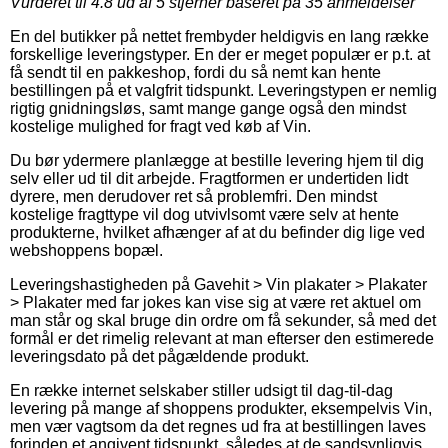
Vurderet til
4.8
ud af 5 stjerner baseret på
35
anmeldelser
En del butikker på nettet frembyder heldigvis en lang række
forskellige leveringstyper. En der er meget populær er p.t. at
få sendt til en pakkeshop, fordi du så nemt kan hente
bestillingen på et valgfrit tidspunkt. Leveringstypen er nemlig
rigtig gnidningsløs, samt mange gange også den mindst
kostelige mulighed for fragt ved køb af Vin.
Du bør ydermere planlægge at bestille levering hjem til dig
selv eller ud til dit arbejde. Fragtformen er undertiden lidt
dyrere, men derudover ret så problemfri. Den mindst
kostelige fragttype vil dog utvivlsomt være selv at hente
produkterne, hvilket afhænger af at du befinder dig lige ved
webshoppens bopæl.
Leveringshastigheden på Gavehit > Vin plakater > Plakater
> Plakater med far jokes kan vise sig at være ret aktuel om
man står og skal bruge din ordre om få sekunder, så med det
formål er det rimelig relevant at man efterser den estimerede
leveringsdato på det pågældende produkt.
En række internet selskaber stiller udsigt til dag-til-dag
levering på mange af shoppens produkter, eksempelvis Vin,
men vær vagtsom da det regnes ud fra at bestillingen laves
forinden et angivent tidspunkt, således at de sandsynligvis