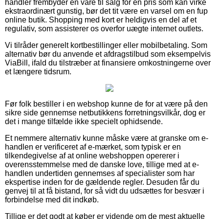
handler frembyder en vare til salg for en pris som kan virke
ekstraordinært gunstig, bør det tit være en varsel om en fup
online butik. Shopping med kort er heldigvis en del af et
regulativ, som assisterer os overfor uægte internet outlets.
Vi tilråder generelt kortbestillinger eller mobilbetaling. Som
alternativ bør du anvende et afdragstilbud som eksempelvis
ViaBill, ifald du tilstræber at finansiere omkostningerne over
et længere tidsrum.
Før folk bestiller i en webshop kunne de for at være på den
sikre side gennemse netbutikkens forretningsvilkår, dog er
det i mange tilfælde ikke specielt ophidsende.
Et nemmere alternativ kunne måske være at granske om e-
handlen er verificeret af e-mærket, som typisk er en
tilkendegivelse af at online webshoppen opererer i
overensstemmelse med de danske love, tillige med at e-
handlen undertiden gennemses af specialister som har
ekspertise inden for de gældende regler. Desuden får du
genvej til at få bistand, for så vidt du udsættes for besvær i
forbindelse med dit indkøb.
Tillige er det godt at køber er vidende om de mest aktuelle