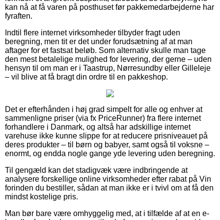
kan nå at få varen på posthuset før pakkemedarbejderne har
fyraften.
Indtil flere internet virksomheder tilbyder fragt uden
beregning, men tit er det under forudsætning af at man
aftager for et fastsat beløb. Som alternativ skulle man tage
den mest betalelige mulighed for levering, der gerne – uden
hensyn til om man er i Taastrup, Nørresundby eller Gilleleje
– vil blive at få bragt din ordre til en pakkeshop.
Det er efterhånden i høj grad simpelt for alle og enhver at
sammenligne priser (via fx PriceRunner) fra flere internet
forhandlere i Danmark, og altså har adskillige internet
varehuse ikke kunne slippe for at reducere prisniveauet på
deres produkter – til børn og babyer, samt også til voksne –
enormt, og endda nogle gange yde levering uden beregning.
Til gengæld kan det stadigvæk være indbringende at
analysere forskellige online virksomheder efter rabat på Vin
forinden du bestiller, sådan at man ikke er i tvivl om at få den
mindst kostelige pris.
Man bør bare være omhyggelig med, at i tilfælde af at en e-