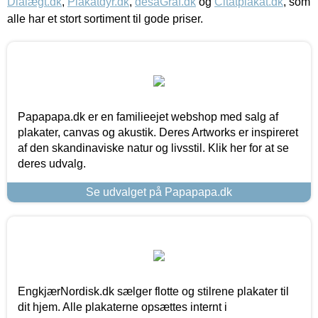
Dialægt.dk
,
Plakatdyr.dk
,
desaGraf.dk
og
Citatplakat.dk
, som
alle har et stort sortiment til gode priser.
Papapapa.dk er en familieejet webshop med salg af
plakater, canvas og akustik. Deres Artworks er inspireret
af den skandinaviske natur og livsstil. Klik her for at se
deres udvalg.
Se udvalget på Papapapa.dk
EngkjærNordisk.dk sælger flotte og stilrene plakater til
dit hjem. Alle plakaterne opsættes internt i