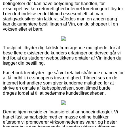
betingelser der kan have betydning for handlen, for
eksempel hvilken returrettighed internet forretningen tilbyder.
I den forbindelse er det tilmed essesentielt, at man
stadigvæk sikrer sin faktura, således man en anden gang
kan dokumentere bestillingen af Vin, om du shopper til en
voksen eller et barn.
Trustpilot tilbyder dig faktisk fremragende muligheder for at
bese flere eksisterende kunders erfaringer og derved går vi
ind for, at du studerer webbutikkens omtaler af Vin inden du
lægger din bestilling.
Facebook frembyder lige så vel relativt strålende chancer for
at få indblik i e-shoppens troværdighed. Tilmed ses en del
internet forhandlere som giver kunderne mulighed for at
skrive en omtale af købsoplevelsen, som tilmed burde
drages fordel af til at bedømme kundetilfredsheden.
Denne hjemmeside er finansieret af annonceindtægter. Vi
har et fast samarbejde med en masse online butikker
eftersom vi promoverer virksomhedernes varer, og høster