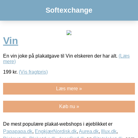
Softexchange
Vin
En vin joke på plakatgave til Vin elskeren der har alt.
(Læs
mere)
199
kr.
(Vis fragtpris)
Læs mere »
Køb nu »
De mest populære plakat-webshops i øjeblikket er
Papapapa.dk
,
EngkjærNordisk.dk
,
Aurea.dk
,
Illux.dk
,