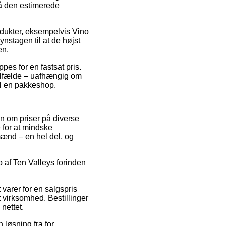
på den estimerede
rodukter, eksempelvis Vino
ynstagen til at de højst
en.
pes for en fastsat pris.
tilfælde – uafhængig om
til en pakkeshop.
on om priser på diverse
e for at mindske
mænd – en hel del, og
no af Ten Valleys forinden
varer for en salgspris
 virksomhed. Bestillinger
nettet.
 løsning fra for