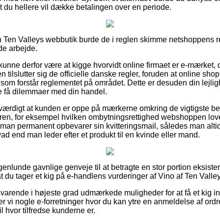
t du hellere vil dække betalingen over en periode.
en Ten Valleys webbutik burde de i reglen skimme netshoppens re
de arbejde.
nne derfor være at kigge hvorvidt online firmaet er e-mærket, d
en tilslutter sig de officielle danske regler, foruden at online s
m forstår reglementet på området. Dette er desuden din lejlig
le få dilemmaer med din handel.
sværdigt at kunden er oppe på mærkerne omkring de vigtigste be
dren, for eksempel hvilken ombytningsrettighed webshoppen lover.
 man permanent opbevarer sin kvitteringsmail, således man altid
vad end man leder efter et produkt til en kvinde eller mand.
genlunde gavnlige genveje til at betragte en stor portion eksist
 at du tager et kig på e-handlens vurderinger af Vino af Ten Valle
varende i højeste grad udmærkede muligheder for at få et kig ind
r vi nogle e-forretninger hvor du kan ytre en anmeldelse af ord
til hvor tilfredse kunderne er.