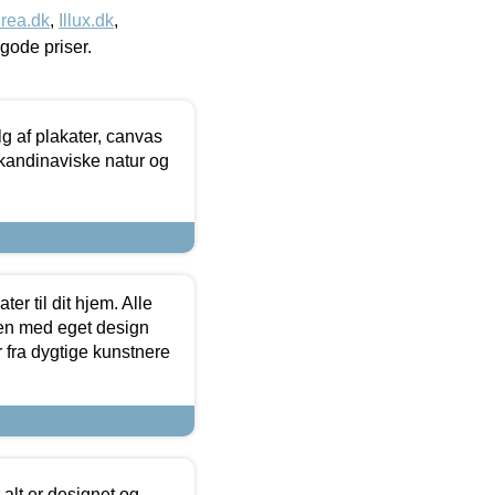
rea.dk
,
Illux.dk
,
l gode priser.
 af plakater, canvas
skandinaviske natur og
er til dit hjem. Alle
ten med eget design
r fra dygtige kunstnere
 alt er designet og