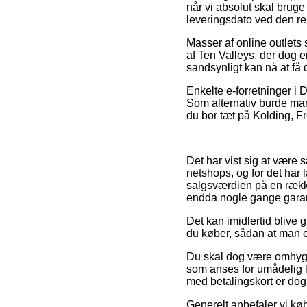
når vi absolut skal bruge
leveringsdato ved den re
Masser af online outlets 
af Ten Valleys, der dog e
sandsynligt kan nå at få 
Enkelte e-forretninger i 
Som alternativ burde man
du bor tæt på Kolding, Fr
Det har vist sig at være 
netshops, og for det har 
salgsværdien på en række 
endda nogle gange garan
Det kan imidlertid blive g
du køber, sådan at man er
Du skal dog være omhygge
som anses for umådelig la
med betalingskort er dog 
Generelt anbefaler vi køb