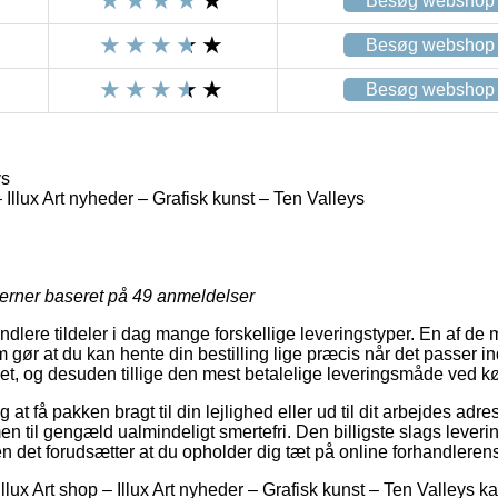
Besøg webshop
Besøg webshop
Besøg webshop
ys
– Illux Art nyheder – Grafisk kunst – Ten Valleys
jerner baseret på
49
anmeldelser
lere tildeler i dag mange forskellige leveringstyper. En af de
ør at du kan hente din bestilling lige præcis når det passer ind
let, og desuden tillige den mest betalelige leveringsmåde ved kø
at få pakken bragt til din lejlighed eller ud til dit arbejdes adr
men til gengæld ualmindeligt smertefri. Den billigste slags leveri
en det forudsætter at du opholder dig tæt på online forhandleren
llux Art shop – Illux Art nyheder – Grafisk kunst – Ten Valleys 