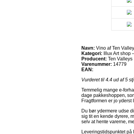
Navn:
Vino af Ten Valle
Kategori:
Illux Art shop 
Producent:
Ten Valleys
Varenummer:
14779
EAN:
Vurderet til
4.4
ud af 5 st
Temmelig mange e-forhand
dage pakkeshoppen, som g
Fragtformen er jo yderst 
Du bør ydermere udse dig 
sig tit en kende dyrere, 
selv at hente varerne, m
Leveringstidspunktet på I