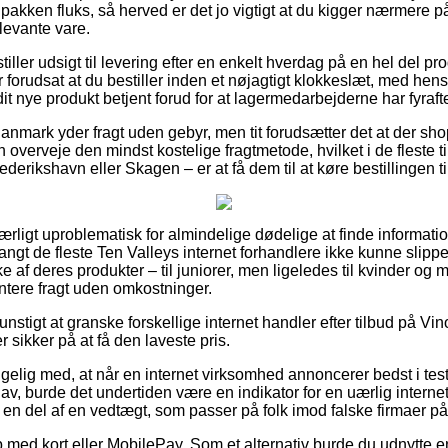
 pakken fluks, så herved er det jo vigtigt at du kigger nærmere 
levante vare.
stiller udsigt til levering efter en enkelt hverdag på en hel del p
r forudsat at du bestiller inden et nøjagtigt klokkeslæt, med hens
dit nye produkt betjent forud for at lagermedarbejderne har fyraft
Danmark yder fragt uden gebyr, men tit forudsætter det at der shop
 overveje den mindst kostelige fragtmetode, hvilket i de fleste 
ederikshavn eller Skagen – er at få dem til at køre bestillingen 
særligt uproblematisk for almindelige dødelige at finde informati
langt de fleste Ten Valleys internet forhandlere ikke kunne slipp
af deres produkter – til juniorer, men ligeledes til kvinder og 
tere fragt uden omkostninger.
unstigt at granske forskellige internet handler efter tilbud på Vi
 sikker på at få den laveste pris.
lig med, at når en internet virksomhed annoncerer bedst i test 
v, burde det undertiden være en indikator for en uærlig internet
en del af en vedtægt, som passer på folk imod falske firmaer på 
 med kort eller MobilePay. Som et alternativ burde du udnytte en