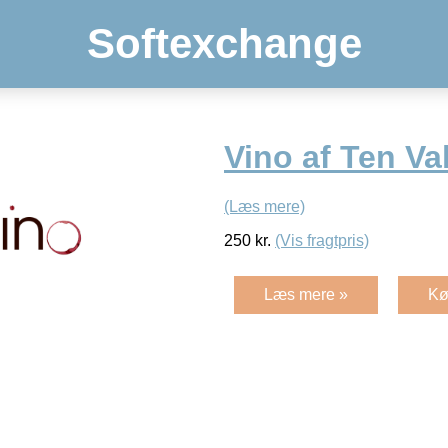
Softexchange
Vino af Ten Va
(Læs mere)
250
kr.
(Vis fragtpris)
Læs mere »
Kø