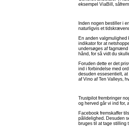
eksempel ViaBill, såfrem
Inden nogen bestiller i 
naturligvis et tidskræven
En anden valgmulighed ku
indikator for at netshopp
undersøges af fagmænd so
hånd, for så vidt du skul
Foruden dette er det pri
ind i forbindelse med or
desuden essesentielt, at
af Vino af Ten Valleys, h
Trustpilot frembringer no
og herved går vi ind for,
Facebook fremskaffer tils
pålidelighed. Desuden se
bruges til at tage stilling 