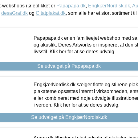
-webshops i øjeblikket er
Papapapa.dk
,
EngkjærNordisk.dk
,
Au
,
desaGraf.dk
og
Citatplakat.dk
, som alle har et stort sortiment ti
Papapapa.dk er en familieejet webshop med salg
og akustik. Deres Artworks er inspireret af den 
livsstil. Klik her for at se deres udvalg.
Se udvalget på Papapapa.dk
EngkjærNordisk.dk sælger flotte og stilrene plakat
plakaterne opsættes internt i virksomheden, en
eller kombineret med nøje udvalgte illustratione
i verden. Klik her for at se deres udvalg.
Se udvalget på EngkjærNordisk.dk
Aurea.dk tilbyder et stort udvalg af plakater, hvor