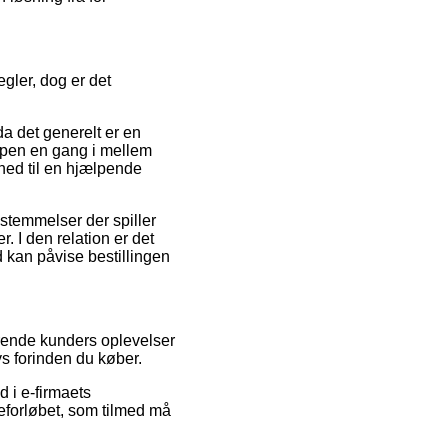
gler, dog er det
a det generelt er en
hoppen en gang i mellem
hed til en hjælpende
stemmelser der spiller
 I den relation er det
 kan påvise bestillingen
erende kunders oplevelser
ys forinden du køber.
 i e-firmaets
reforløbet, som tilmed må