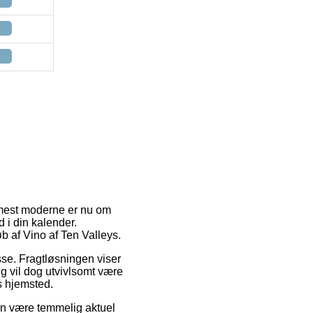
 mest moderne er nu om
 i din kalender.
b af Vino af Ten Valleys.
esse. Fragtløsningen viser
ng vil dog utvivlsomt være
s hjemsted.
kan være temmelig aktuel