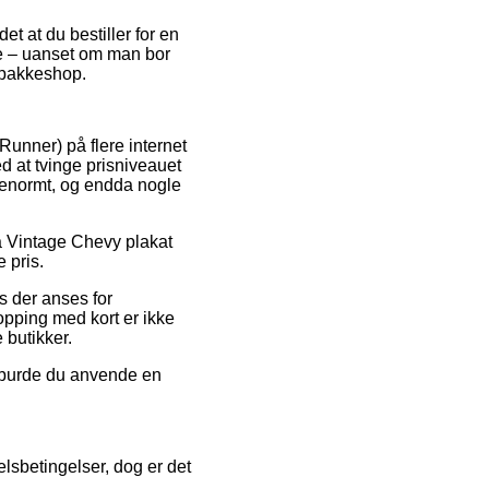
et at du bestiller for en
ge – uanset om man bor
en pakkeshop.
Runner) på flere internet
d at tvinge prisniveauet
– enormt, og endda nogle
på Vintage Chevy plakat
 pris.
s der anses for
opping med kort er ikke
 butikker.
d burde du anvende en
lsbetingelser, dog er det