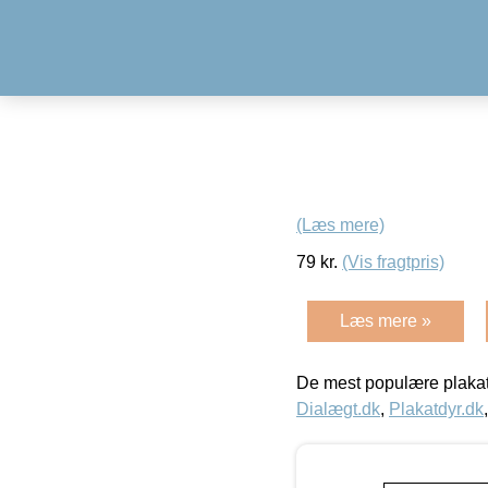
(Læs mere)
79
kr.
(Vis fragtpris)
Læs mere »
De mest populære plakat
Dialægt.dk
,
Plakatdyr.dk