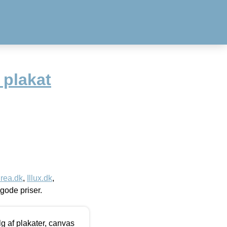
 plakat
rea.dk
,
Illux.dk
,
l gode priser.
 af plakater, canvas