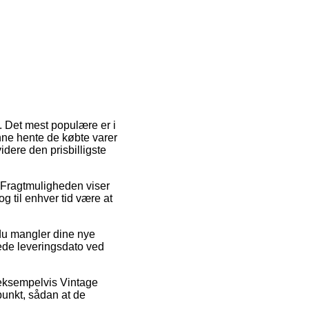
t. Det mest populære er i
unne hente de købte varer
dere den prisbilligste
r. Fragtmuligheden viser
og til enhver tid være at
du mangler dine nye
ede leveringsdato ved
, eksempelvis Vintage
punkt, sådan at de