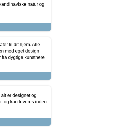
skandinaviske natur og
er til dit hjem. Alle
ten med eget design
r fra dygtige kunstnere
 alt er designet og
r, og kan leveres inden