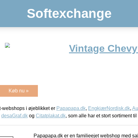
Softexchange
Vintage Chevy
Køb nu »
-webshops i øjeblikket er
Papapapa.dk
,
EngkjærNordisk.dk
,
Au
,
desaGraf.dk
og
Citatplakat.dk
, som alle har et stort sortiment ti
Papapapa.dk er en familieejet webshop med salg