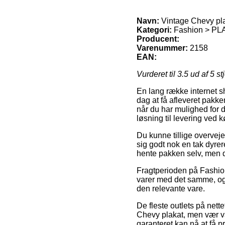
Navn:
Vintage Chevy pl
Kategori:
Fashion > P
Producent:
Varenummer:
2158
EAN:
Vurderet til
3.5
ud af 5 st
En lang række internet sh
dag at få afleveret pakke
når du har mulighed for 
løsning til levering ved 
Du kunne tillige overveje 
sig godt nok en tak dyrere
hente pakken selv, men d
Fragtperioden på Fashio
varer med det samme, og 
den relevante vare.
De fleste outlets på nett
Chevy plakat, men vær vag
garanteret kan nå at få p