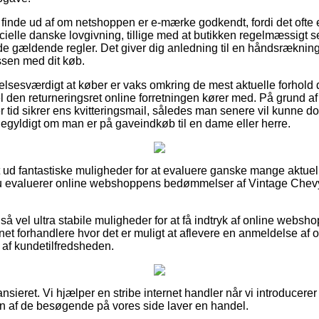
finde ud af om netshoppen er e-mærke godkendt, fordi det ofte e
cielle danske lovgivning, tillige med at butikken regelmæssigt s
 gældende regler. Det giver dig anledning til en håndsrækning,
ssen med dit køb.
elsesværdigt at køber er vaks omkring de mest aktuelle forhold 
l den returneringsret online forretningen kører med. På grund af 
er tid sikrer ens kvitteringsmail, således man senere vil kunne 
gegyldigt om man er på gaveindkøb til en dame eller herre.
t ud fantastiske muligheder for at evaluere ganske mange aktuell
 du evaluerer online webshoppens bedømmelser af Vintage Chevy
å vel ultra stabile muligheder for at få indtryk af online webs
ernet forhandlere hvor det er muligt at aflevere en anmeldelse af
g af kundetilfredsheden.
nsieret. Vi hjælper en stribe internet handler når vi introducerer
en af de besøgende på vores side laver en handel.