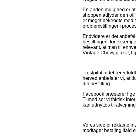
En anden mulighed er at 
shoppen adlyder den offi
er meget bekendte med de
problemstillinger i proce
Endvidere er det anbefal
bestillingen, for eksempe
relevant, at man til enhv
Vintage Chevy plakat, li
Trustpilot indebærer fuld
herved anbefaler vi, at
din bestilling.
Facebook præsterer lige s
Tilmed ser vi faktisk int
kan udnyttes til afvejnin
Vores side er reklamefina
modtager betaling ifald 