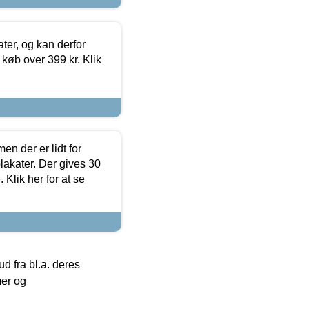
ter, og kan derfor
d køb over 399 kr. Klik
en der er lidt for
lakater. Der gives 30
Klik her for at se
 fra bl.a. deres
mer og