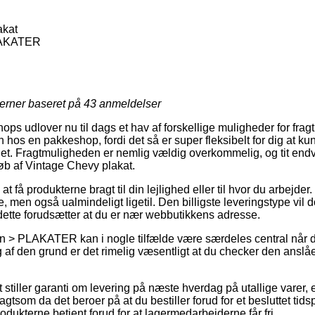
akat
LAKATER
jerner baseret på
43
anmeldelser
ops udlover nu til dags et hav af forskellige muligheder for frag
n hos en pakkeshop, fordi det så er super fleksibelt for dig at k
det. Fragtmuligheden er nemlig vældig overkommelig, og tit endvi
køb af Vintage Chevy plakat.
at få produkterne bragt til din lejlighed eller til hvor du arbejde
, men også ualmindeligt ligetil. Den billigste leveringstype vil d
ette forudsætter at du er nær webbutikkens adresse.
n > PLAKATER kan i nogle tilfælde være særdeles central når 
af den grund er det rimelig væsentligt at du checker den anslå
et stiller garanti om levering på næste hverdag på utallige varer
tsom da det beroer på at du bestiller forud for et besluttet tids
rodukterne betjent forud for at lagermedarbejderne får fri.