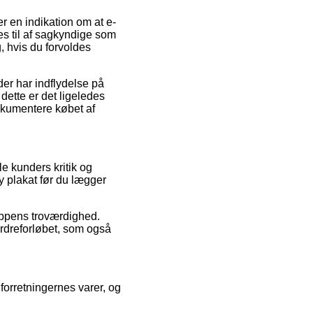
r en indikation om at e-
es til af sagkyndige som
 hvis du forvoldes
der har indflydelse på
dette er det ligeledes
dokumentere købet af
e kunders kritik og
 plakat før du lægger
hoppens troværdighed.
 ordreforløbet, som også
 forretningernes varer, og