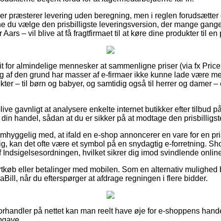
aber præsterer levering uden beregning, men i reglen forudsætter d
ne du vælge den prisbilligste leveringsversion, der mange gan
 Aars – vil blive at få fragtfirmaet til at køre dine produkter til 
rit for almindelige mennesker at sammenligne priser (via fx Price
g af den grund har masser af e-firmaer ikke kunne lade være me
ter – til børn og babyer, og samtidig også til herrer og damer 
ve gavnligt at analysere enkelte internet butikker efter tilbud 
in handel, sådan at du er sikker på at modtage den prisbilligste
mhyggelig med, at ifald en e-shop annoncerer en vare for en pri
 kan det ofte være et symbol på en snydagtig e-forretning. Sh
 Indsigelsesordningen, hvilket sikrer dig imod svindlende online
kortkøb eller betalinger med mobilen. Som en alternativ mulighe
Bill, når du efterspørger at afdrage regningen i flere bidder.
forhandler på nettet kan man reelt have øje for e-shoppens hande
pgave.