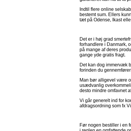
Indtil flere online selsk
bestemt sum. Ellers kun
tæt på Odense, Ikast eller
Det er i høj grad smertef
forhandlere i Danmark, o
på mange af deres produk
gange yde gratis fragt.
Det kan dog immervæk bli
forinden du gennemfører d
Man bør alligevel være o
usædvanlig overkommelig,
desto mindre omfavnet af
Vi går generelt ind for 
afdragsordning som fx Via
Før nogen bestiller i en 
i reglen en omfattende o