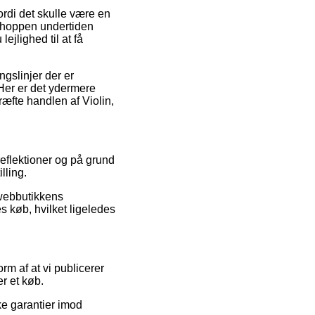
rdi det skulle være en
bshoppen undertiden
jlighed til at få
gslinjer der er
 Her er det ydermere
ræfte handlen af Violin,
reflektioner og på grund
lling.
 webbutikkens
es køb, hvilket ligeledes
m af at vi publicerer
r et køb.
ke garantier imod