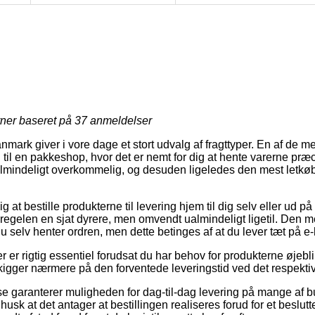
rner baseret på
37
anmeldelser
ark giver i vore dage et stort udvalg af fragttyper. En af de 
n til en pakkeshop, hvor det er nemt for dig at hente varerne præc
almindeligt overkommelig, og desuden ligeledes den mest letkø
at bestille produkterne til levering hjem til dig selv eller ud på 
regelen en sjat dyrere, men omvendt ualmindeligt ligetil. Den me
 du selv henter ordren, men dette betinges af at du lever tæt på 
 er rigtig essentiel forudsat du har behov for produkterne øjebli
 kigger nærmere på den forventede leveringstid ved det respekti
se garanterer muligheden for dag-til-dag levering på mange af b
usk at det antager at bestillingen realiseres forud for et beslutt