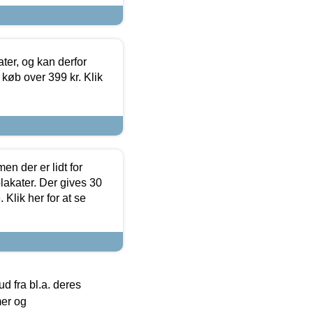
ter, og kan derfor
d køb over 399 kr. Klik
en der er lidt for
lakater. Der gives 30
Klik her for at se
 fra bl.a. deres
mer og