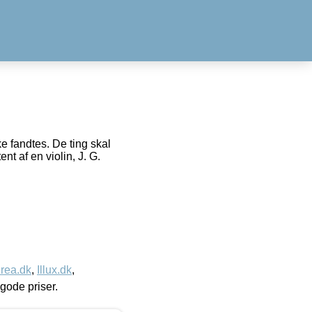
e fandtes. De ting skal
t af en violin, J. G.
rea.dk
,
Illux.dk
,
l gode priser.