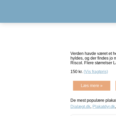
Verden havde været et hel
hyldes, og der findes jo 
Riscol. Flere størrelser
150
kr.
(Vis fragtpris)
Læs mere »
De mest populære plakat
Dialægt.dk
,
Plakatdyr.dk