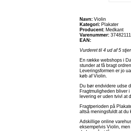
Navn:
Violin
Kategori:
Plakater
Producent:
Medkant
Varenummer:
37482111
EAN:
Vurderet til
4
ud af 5 stje
En række webshops i Danm
stunder at få bragt ordre
Leveringsformen er jo u
køb af Violin.
Du bør endvidere udse dig 
Fragtmuligheden bliver i 
levering er uden tvivl at
Fragtperioden på Plakater
altså meningsfuldt at du
Adskillige online varehu
eksempelvis Violin, men h