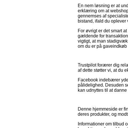
En nem løsning er at und
erklæring om at webshopp
gennemses af specialiste
bistand, ifald du opleve
For øvrigt er det smart 
gældende for transaktione
vigtigt, at man stadigvæk
om du er på gaveindkøb ti
Trustpilot forærer dig re
af dette støtter vi, at du
Facebook indebærer yder
pålidelighed. Desuden ses 
kan udnyttes til at danne 
Denne hjemmeside er fina
deres produkter, og modt
Informationer om tilbud 