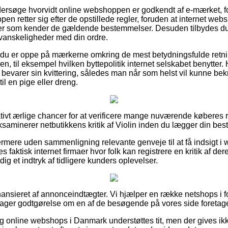
ersøge hvorvidt online webshoppen er godkendt af e-mærket, fo
en retter sig efter de opstillede regler, foruden at internet we
r som kender de gældende bestemmelser. Desuden tilbydes du le
r vanskeligheder med din ordre.
at du er oppe på mærkerne omkring de mest betydningsfulde retnin
n, til eksempel hvilken byttepolitik internet selskabet benytter.
 bevarer sin kvittering, således man når som helst vil kunne bek
l en pige eller dreng.
lativt ærlige chancer for at verificere mange nuværende køberes 
 eksaminerer netbutikkens kritik af Violin inden du lægger din besti
mere uden sammenligning relevante genveje til at få indsigt i
faktisk internet firmaer hvor folk kan registrere en kritik af der
dig et indtryk af tidligere kunders oplevelser.
nsieret af annonceindtægter. Vi hjælper en række netshops i for
ager godtgørelse om en af de besøgende på vores side foretage
og online webshops i Danmark understøttes tit, men der gives ik