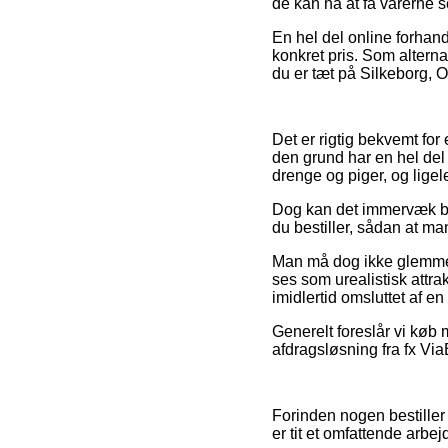
de kan nå at få varerne se
En hel del online forhan
konkret pris. Som altern
du er tæt på Silkeborg, O
Det er rigtig bekvemt for
den grund har en hel del
drenge og piger, og lige
Dog kan det immervæk blive
du bestiller, sådan at man
Man må dog ikke glemme, a
ses som urealistisk attra
imidlertid omsluttet af en
Generelt foreslår vi køb
afdragsløsning fra fx ViaB
Forinden nogen bestiller
er tit et omfattende arbej