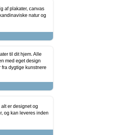
 af plakater, canvas
skandinaviske natur og
er til dit hjem. Alle
ten med eget design
r fra dygtige kunstnere
 alt er designet og
r, og kan leveres inden