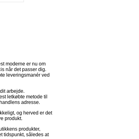
mest moderne er nu om
is når det passer dig.
bte leveringsmanér ved
dit arbejde.
st letkøbte metode til
e-handlens adresse.
kkeligt, og herved er det
ve produkt.
utikkens produkter,
et tidspunkt, således at