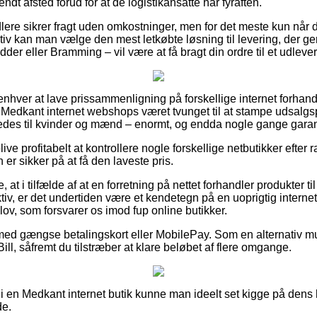
ndt afsted forud for at de logistikansatte har fyraften.
dlere sikrer fragt uden omkostninger, men for det meste kun når 
ativ kan man vælge den mest letkøbte løsning til levering, der g
dder eller Bramming – vil være at få bragt din ordre til et udleve
 enhver at lave prissammenligning på forskellige internet forhan
 Medkant internet webshops været tvunget til at stampe udsalgsp
ledes til kvinder og mænd – enormt, og endda nogle gange garan
 profitabelt at kontrollere nogle forskellige netbutikker efter ra
 er sikker på at få den laveste pris.
t i tilfælde af at en forretning på nettet forhandler produkter t
ktiv, er det undertiden være et kendetegn på en uoprigtig interne
 lov, som forsvarer os imod fup online butikker.
 med gængse betalingskort eller MobilePay. Som en alternativ 
ill, såfremt du tilstræber at klare beløbet af flere omgange.
 i en Medkant internet butik kunne man ideelt set kigge på dens
de.