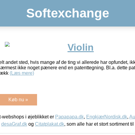
Softexchange
Violin
t andet sted, hvis mange af de ting vi allerede har opfundet, ikk
nærmest ikke noget pænere end en patenttegning. Bl.a. dette paten
 Lækk
(Læs mere)
Køb nu »
-webshops i øjeblikket er
Papapapa.dk
,
EngkjærNordisk.dk
,
Au
,
desaGraf.dk
og
Citatplakat.dk
, som alle har et stort sortiment ti