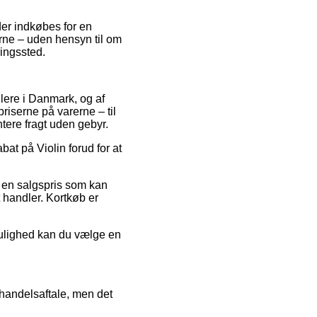
der indkøbes for en
erne – uden hensyn til om
ringssted.
dlere i Danmark, og af
riserne på varerne – til
tere fragt uden gebyr.
bat på Violin forud for at
il en salgspris som kan
t handler. Kortkøb er
mulighed kan du vælge en
 handelsaftale, men det