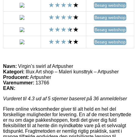
Besøg webshop
Besøg webshop
Besøg webshop
Besøg webshop
Navn:
Virgin’s swirl af Artpusher
Kategori:
Illux Art shop – Maleri kunsttryk – Artpusher
Producent:
Artpusher
Varenummer:
13766
EAN:
Vurderet til
4.3
ud af 5 stjerner baseret på
36
anmeldelser
Flere online virksomheder giver til alt held en hel del
forskellige muligheder for levering. En af de mest benyttede
er nu om dage pakkeshoppen, fordi det giver dig fuld
fleksibilitet til at hente din nyindkøbte vare på et selvvalgt
tidspunkt. Fragtmetoden er nemlig rigtig praktisk, samt i
mange tilfælde endvidere den prisbilligste løsning til