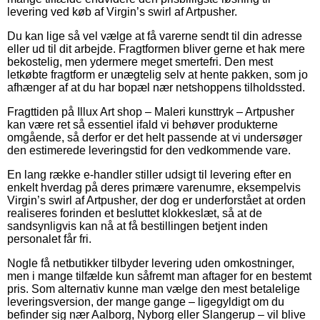
levering ved køb af Virgin’s swirl af Artpusher.
Du kan lige så vel vælge at få varerne sendt til din adresse
eller ud til dit arbejde. Fragtformen bliver gerne et hak mere
bekostelig, men ydermere meget smertefri. Den mest
letkøbte fragtform er unægtelig selv at hente pakken, som jo
afhænger af at du har bopæl nær netshoppens tilholdssted.
Fragttiden på Illux Art shop – Maleri kunsttryk – Artpusher
kan være ret så essentiel ifald vi behøver produkterne
omgående, så derfor er det helt passende at vi undersøger
den estimerede leveringstid for den vedkommende vare.
En lang række e-handler stiller udsigt til levering efter en
enkelt hverdag på deres primære varenumre, eksempelvis
Virgin’s swirl af Artpusher, der dog er underforstået at orden
realiseres forinden et besluttet klokkeslæt, så at de
sandsynligvis kan nå at få bestillingen betjent inden
personalet får fri.
Nogle få netbutikker tilbyder levering uden omkostninger,
men i mange tilfælde kun såfremt man aftager for en bestemt
pris. Som alternativ kunne man vælge den mest betalelige
leveringsversion, der mange gange – ligegyldigt om du
befinder sig nær Aalborg, Nyborg eller Slangerup – vil blive