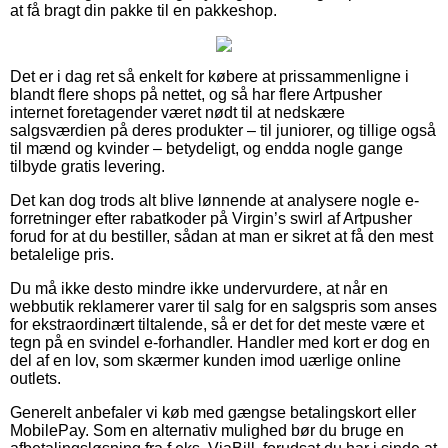
at få bragt din pakke til en pakkeshop.
Det er i dag ret så enkelt for købere at prissammenligne i
blandt flere shops på nettet, og så har flere Artpusher
internet foretagender været nødt til at nedskære
salgsværdien på deres produkter – til juniorer, og tillige også
til mænd og kvinder – betydeligt, og endda nogle gange
tilbyde gratis levering.
Det kan dog trods alt blive lønnende at analysere nogle e-
forretninger efter rabatkoder på Virgin’s swirl af Artpusher
forud for at du bestiller, sådan at man er sikret at få den mest
betalelige pris.
Du må ikke desto mindre ikke undervurdere, at når en
webbutik reklamerer varer til salg for en salgspris som anses
for ekstraordinært tiltalende, så er det for det meste være et
tegn på en svindel e-forhandler. Handler med kort er dog en
del af en lov, som skærmer kunden imod uærlige online
outlets.
Generelt anbefaler vi køb med gængse betalingskort eller
MobilePay. Som en alternativ mulighed bør du bruge en