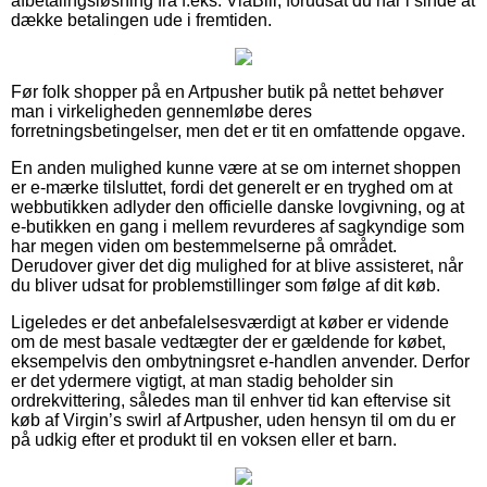
afbetalingsløsning fra f.eks. ViaBill, forudsat du har i sinde at
dække betalingen ude i fremtiden.
Før folk shopper på en Artpusher butik på nettet behøver
man i virkeligheden gennemløbe deres
forretningsbetingelser, men det er tit en omfattende opgave.
En anden mulighed kunne være at se om internet shoppen
er e-mærke tilsluttet, fordi det generelt er en tryghed om at
webbutikken adlyder den officielle danske lovgivning, og at
e-butikken en gang i mellem revurderes af sagkyndige som
har megen viden om bestemmelserne på området.
Derudover giver det dig mulighed for at blive assisteret, når
du bliver udsat for problemstillinger som følge af dit køb.
Ligeledes er det anbefalelsesværdigt at køber er vidende
om de mest basale vedtægter der er gældende for købet,
eksempelvis den ombytningsret e-handlen anvender. Derfor
er det ydermere vigtigt, at man stadig beholder sin
ordrekvittering, således man til enhver tid kan eftervise sit
køb af Virgin’s swirl af Artpusher, uden hensyn til om du er
på udkig efter et produkt til en voksen eller et barn.