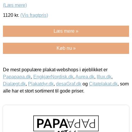
(Læs mere)
1120
kr.
(Vis fragtpris)
Læs mere »
Køb nu »
De mest populære plakat-webshops i øjeblikket er
Papapapa.dk
,
EngkjærNordisk.dk
,
Aurea.dk
,
Illux.dk
,
Dialægt.dk
,
Plakatdyr.dk
,
desaGraf.dk
og
Citatplakat.dk
, som
alle har et stort sortiment til gode priser.