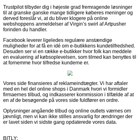
Trustpilot tilbyder dig i højeste grad fremragende løsninger
til at granske ganske mange tidligere køberes meninger og
derved foreslår vi, at du bliver klogere på online
webshoppens anmeldelser af Virgin’s swirl af Artpusher
forinden du handler.
Facebook leverer ligeledes regulære anstændige
muligheder for at få en idé om e-butikkens kundetilfredshed.
Desuden ser vi en række e-butikker hvor folk kan meddele
en evaluering af købsoplevelsen, som tilmed kan benyttes til
at fornemme hvor tilfredse kunderne er.
Vores side finansieres af reklameindtægter. Vi har aftaler
med en hel del online shops i Danmark hvori vi formidler
firmaernes tilbud, og indkasserer kommission i tilfælde af at
en af de besøgende på vores side fuldfører en ordre.
Oplysninger angående tilbud og online outlets værnes om
jævnligt, men vi kan ikke stilles ansvarlig for ændringer der
er lavet siden vi sidste gang opdaterede vores data.
BITLY: