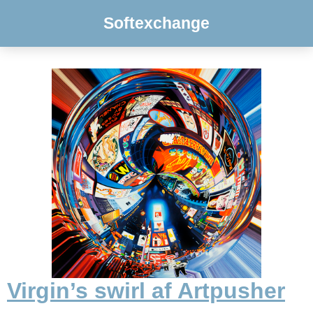
Softexchange
Virgin’s swirl af Artpusher