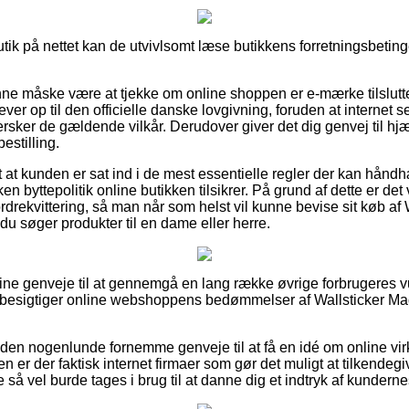
butik på nettet kan de utvivlsomt læse butikkens forretningsbeting
 måske være at tjekke om online shoppen er e-mærke tilsluttet,
ver op til den officielle danske lovgivning, foruden at internet 
hersker de gældende vilkår. Derudover giver det dig genvej til h
estilling.
t at kunden er sat ind i de mest essentielle regler der kan hånd
n byttepolitik online butikken tilsikrer. På grund af dette er det v
rekvittering, så man når som helst vil kunne bevise sit køb af W
 du søger produkter til en dame eller herre.
isk fine genveje til at gennemgå en lang række øvrige forbrugeres 
u besigtiger online webshoppens bedømmelser af Wallsticker Madpl
en nogenlunde fornemme genveje til at få en idé om online v
 er der faktisk internet firmaer som gør det muligt at tilkendegiv
så vel burde tages i brug til at danne dig et indtryk af kundernes