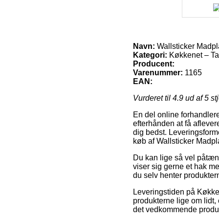
Navn:
Wallsticker Madplan
Kategori:
Køkkenet – Tav
Producent:
Varenummer:
1165
EAN:
Vurderet til
4.9
ud af 5 st
En del online forhandlere
efterhånden at få afleve
dig bedst. Leveringsform
køb af Wallsticker Madplan
Du kan lige så vel påtænk
viser sig gerne et hak m
du selv henter produkter
Leveringstiden på Køkken
produkterne lige om lidt,
det vedkommende produk