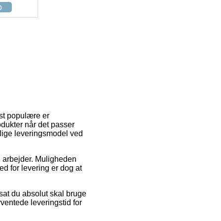
p
est populære er
odukter når det passer
elige leveringsmodel ved
du arbejder. Muligheden
d for levering er dog at
sat du absolut skal bruge
ventede leveringstid for