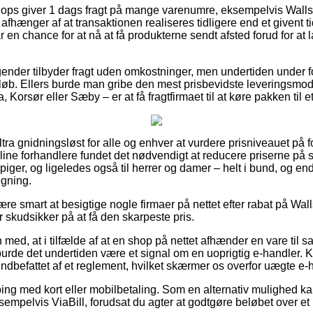
hops giver 1 dags fragt på mange varenumre, eksempelvis Wallsti
fhænger af at transaktionen realiseres tidligere end et givent 
r en chance for at nå at få produkterne sendt afsted forud for a
gender tilbyder fragt uden omkostninger, men undertiden under f
eløb. Ellers burde man gribe den mest prisbevidste leveringsmod
 Korsør eller Sæby – er at få fragtfirmaet til at køre pakken til 
ultra gnidningsløst for alle og enhver at vurdere prisniveauet på 
line forhandlere fundet det nødvendigt at reducere priserne på sp
 piger, og ligeledes også til herrer og damer – helt i bund, og 
egning.
ære smart at besigtige nogle firmaer på nettet efter rabat på Walls
 skudsikker på at få den skarpeste pris.
ed, at i tilfælde af at en shop på nettet afhænder en vare til sa
 burde det undertiden være et signal om en uoprigtig e-handler
t indbefattet af et reglement, hvilket skærmer os overfor uægte e-
ping med kort eller mobilbetaling. Som en alternativ mulighed k
sempelvis ViaBill, forudsat du agter at godtgøre beløbet over et