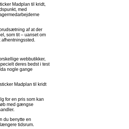
cker Madplan til kridt,
tidspunkt, med
t lagermedarbejderne
orudsætning af at der
el, som tit – uanset om
et afhentningssted.
forskellige webbutikker,
ecielt deres bedst i test
endda nogle gange
ticker Madplan til kridt
lg for en pris som kan
. Køb med gængse
handler.
an du benytte en
 længere tidsrum.