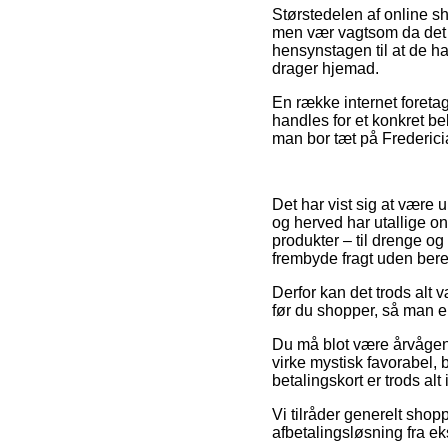
Størstedelen af online s
men vær vagtsom da det a
hensynstagen til at de ha
drager hjemad.
En række internet foreta
handles for et konkret b
man bor tæt på Fredericia,
Det har vist sig at være 
og herved har utallige on
produkter – til drenge og
frembyde fragt uden ber
Derfor kan det trods alt v
før du shopper, så man er
Du må blot være årvågen m
virke mystisk favorabel,
betalingskort er trods al
Vi tilråder generelt shop
afbetalingsløsning fra ek