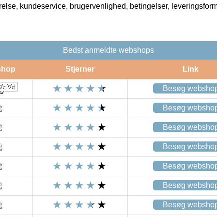
rrelse, kundeservice, brugervenlighed, betingelser, leveringsfor
Bedst anmeldte webshops
shop
Stjerner
Link
Besøg websho
Besøg websho
Besøg websho
Besøg websho
Besøg websho
Besøg websho
Besøg websho