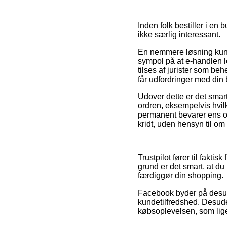
Inden folk bestiller i en 
ikke særlig interessant.
En nemmere løsning kunne
sympol på at e-handlen le
tilses af jurister som be
får udfordringer med din b
Udover dette er det smar
ordren, eksempelvis hvilke
permanent bevarer ens ord
kridt, uden hensyn til om
Trustpilot fører til fakt
grund er det smart, at d
færdiggør din shopping.
Facebook byder på desud
kundetilfredshed. Desuden
købsoplevelsen, som lige 