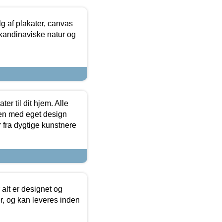
 af plakater, canvas
skandinaviske natur og
er til dit hjem. Alle
ten med eget design
r fra dygtige kunstnere
 alt er designet og
r, og kan leveres inden