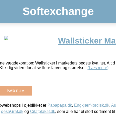
Softexchange
Wallsticker Ma
ne vægdekoration: Wallsticker i markedets bedste kvalitet. Altid
Klik dig videre for at se flere farver og størrelser.
(Læs mere)
Køb nu »
-webshops i øjeblikket er
Papapapa.dk
,
EngkjærNordisk.dk
,
Au
,
desaGraf.dk
og
Citatplakat.dk
, som alle har et stort sortiment ti