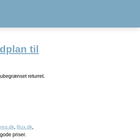
dplan til
 ubegrænset returret.
rea.dk
,
Illux.dk
,
l gode priser.