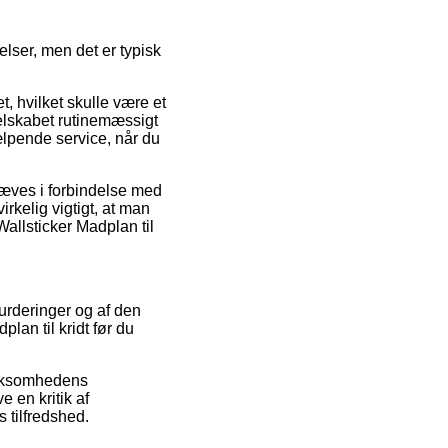
elser, men det er typisk
 hvilket skulle være et
selskabet rutinemæssigt
jælpende service, når du
hæves i forbindelse med
irkelig vigtigt, at man
allsticker Madplan til
vurderinger og af den
an til kridt før du
irksomhedens
e en kritik af
 tilfredshed.