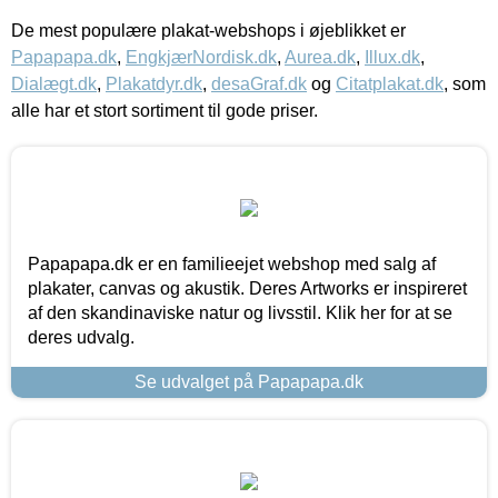
De mest populære plakat-webshops i øjeblikket er
Papapapa.dk
,
EngkjærNordisk.dk
,
Aurea.dk
,
Illux.dk
,
Dialægt.dk
,
Plakatdyr.dk
,
desaGraf.dk
og
Citatplakat.dk
, som
alle har et stort sortiment til gode priser.
Papapapa.dk er en familieejet webshop med salg af
plakater, canvas og akustik. Deres Artworks er inspireret
af den skandinaviske natur og livsstil. Klik her for at se
deres udvalg.
Se udvalget på Papapapa.dk