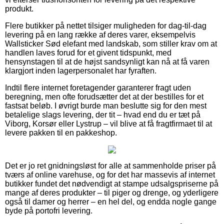
produkt.
Flere butikker på nettet tilsiger muligheden for dag-til-dag
levering på en lang række af deres varer, eksempelvis
Wallsticker Sød elefant med landskab, som stiller krav om at
handlen laves forud for et givent tidspunkt, med
hensynstagen til at de højst sandsynligt kan nå at få varen
klargjort inden lagerpersonalet har fyraften.
Indtil flere internet foretagender garanterer fragt uden
beregning, men ofte forudsætter det at der bestilles for et
fastsat beløb. I øvrigt burde man beslutte sig for den mest
betalelige slags levering, der tit – hvad end du er tæt på
Viborg, Korsør eller Lystrup – vil blive at få fragtfirmaet til at
levere pakken til en pakkeshop.
Det er jo ret gnidningsløst for alle at sammenholde priser på
tværs af online varehuse, og for det har massevis af internet
butikker fundet det nødvendigt at stampe udsalgspriserne på
mange af deres produkter – til piger og drenge, og yderligere
også til damer og herrer – en hel del, og endda nogle gange
byde på portofri levering.