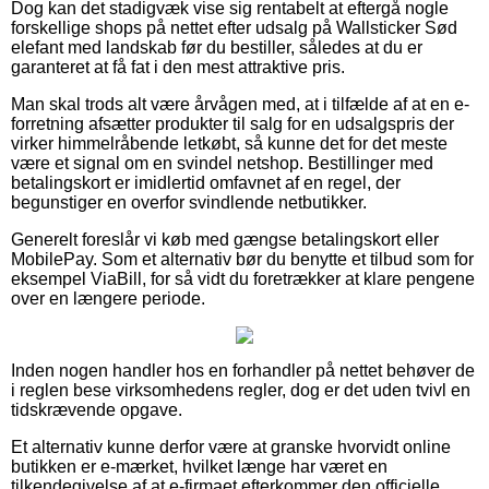
Dog kan det stadigvæk vise sig rentabelt at eftergå nogle
forskellige shops på nettet efter udsalg på Wallsticker Sød
elefant med landskab før du bestiller, således at du er
garanteret at få fat i den mest attraktive pris.
Man skal trods alt være årvågen med, at i tilfælde af at en e-
forretning afsætter produkter til salg for en udsalgspris der
virker himmelråbende letkøbt, så kunne det for det meste
være et signal om en svindel netshop. Bestillinger med
betalingskort er imidlertid omfavnet af en regel, der
begunstiger en overfor svindlende netbutikker.
Generelt foreslår vi køb med gængse betalingskort eller
MobilePay. Som et alternativ bør du benytte et tilbud som for
eksempel ViaBill, for så vidt du foretrækker at klare pengene
over en længere periode.
Inden nogen handler hos en forhandler på nettet behøver de
i reglen bese virksomhedens regler, dog er det uden tvivl en
tidskrævende opgave.
Et alternativ kunne derfor være at granske hvorvidt online
butikken er e-mærket, hvilket længe har været en
tilkendegivelse af at e-firmaet efterkommer den officielle