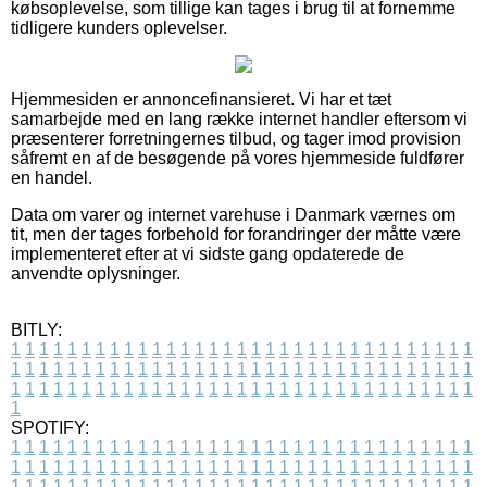
købsoplevelse, som tillige kan tages i brug til at fornemme
tidligere kunders oplevelser.
Hjemmesiden er annoncefinansieret. Vi har et tæt
samarbejde med en lang række internet handler eftersom vi
præsenterer forretningernes tilbud, og tager imod provision
såfremt en af de besøgende på vores hjemmeside fuldfører
en handel.
Data om varer og internet varehuse i Danmark værnes om
tit, men der tages forbehold for forandringer der måtte være
implementeret efter at vi sidste gang opdaterede de
anvendte oplysninger.
BITLY:
1
1
1
1
1
1
1
1
1
1
1
1
1
1
1
1
1
1
1
1
1
1
1
1
1
1
1
1
1
1
1
1
1
1
1
1
1
1
1
1
1
1
1
1
1
1
1
1
1
1
1
1
1
1
1
1
1
1
1
1
1
1
1
1
1
1
1
1
1
1
1
1
1
1
1
1
1
1
1
1
1
1
1
1
1
1
1
1
1
1
1
1
1
1
1
1
1
1
1
1
SPOTIFY:
1
1
1
1
1
1
1
1
1
1
1
1
1
1
1
1
1
1
1
1
1
1
1
1
1
1
1
1
1
1
1
1
1
1
1
1
1
1
1
1
1
1
1
1
1
1
1
1
1
1
1
1
1
1
1
1
1
1
1
1
1
1
1
1
1
1
1
1
1
1
1
1
1
1
1
1
1
1
1
1
1
1
1
1
1
1
1
1
1
1
1
1
1
1
1
1
1
1
1