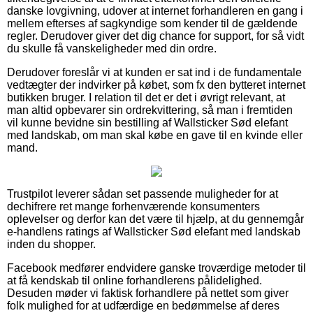
danske lovgivning, udover at internet forhandleren en gang i
mellem efterses af sagkyndige som kender til de gældende
regler. Derudover giver det dig chance for support, for så vidt
du skulle få vanskeligheder med din ordre.
Derudover foreslår vi at kunden er sat ind i de fundamentale
vedtægter der indvirker på købet, som fx den bytteret internet
butikken bruger. I relation til det er det i øvrigt relevant, at
man altid opbevarer sin ordrekvittering, så man i fremtiden
vil kunne bevidne sin bestilling af Wallsticker Sød elefant
med landskab, om man skal købe en gave til en kvinde eller
mand.
Trustpilot leverer sådan set passende muligheder for at
dechifrere ret mange forhenværende konsumenters
oplevelser og derfor kan det være til hjælp, at du gennemgår
e-handlens ratings af Wallsticker Sød elefant med landskab
inden du shopper.
Facebook medfører endvidere ganske troværdige metoder til
at få kendskab til online forhandlerens pålidelighed.
Desuden møder vi faktisk forhandlere på nettet som giver
folk mulighed for at udfærdige en bedømmelse af deres