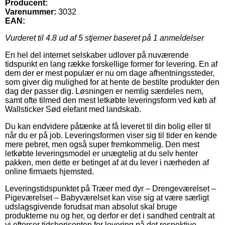
Producent:
Varenummer:
3032
EAN:
Vurderet til
4.8
ud af 5 stjerner baseret på
1
anmeldelser
En hel del internet selskaber udlover på nuværende
tidspunkt en lang række forskellige former for levering. En af
dem der er mest populær er nu om dage afhentningssteder,
som giver dig mulighed for at hente de bestilte produkter den
dag der passer dig. Løsningen er nemlig særdeles nem,
samt ofte tilmed den mest letkøbte leveringsform ved køb af
Wallsticker Sød elefant med landskab.
Du kan endvidere påtænke at få leveret til din bolig eller til
når du er på job. Leveringsformen viser sig til tider en kende
mere pebret, men også super fremkommelig. Den mest
letkøbte leveringsmodel er unægtelig at du selv henter
pakken, men dette er betinget af at du lever i nærheden af
online firmaets hjemsted.
Leveringstidspunktet på Træer med dyr – Drengeværelset –
Pigeværelset – Babyværelset kan vise sig at være særligt
udslagsgivende forudsat man absolut skal bruge
produkterne nu og her, og derfor er det i sandhed centralt at
vi efterser tidshorisonten for levering på det respektive