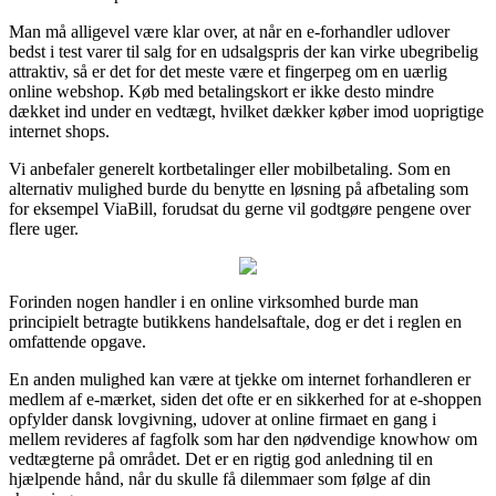
Man må alligevel være klar over, at når en e-forhandler udlover
bedst i test varer til salg for en udsalgspris der kan virke ubegribelig
attraktiv, så er det for det meste være et fingerpeg om en uærlig
online webshop. Køb med betalingskort er ikke desto mindre
dækket ind under en vedtægt, hvilket dækker køber imod uoprigtige
internet shops.
Vi anbefaler generelt kortbetalinger eller mobilbetaling. Som en
alternativ mulighed burde du benytte en løsning på afbetaling som
for eksempel ViaBill, forudsat du gerne vil godtgøre pengene over
flere uger.
Forinden nogen handler i en online virksomhed burde man
principielt betragte butikkens handelsaftale, dog er det i reglen en
omfattende opgave.
En anden mulighed kan være at tjekke om internet forhandleren er
medlem af e-mærket, siden det ofte er en sikkerhed for at e-shoppen
opfylder dansk lovgivning, udover at online firmaet en gang i
mellem revideres af fagfolk som har den nødvendige knowhow om
vedtægterne på området. Det er en rigtig god anledning til en
hjælpende hånd, når du skulle få dilemmaer som følge af din