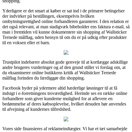
shopping.
Yderligere er det smart at køber er sat ind i de primære betingelser
der indvirker på bestillingen, eksempelvis hvilken
ombytningsrettighed online forhandleren garanterer. I den relation er
det også relevant, at man stadigvæk bibeholder ens faktura e-mail, så
man i fremtiden vil kunne dokumentere sin shopping af Wallsticker
Ternede målflag, uden hensyn til om du er på udkig efter produkter
til en voksen eller et barn.
Trustpilot indebærer absolut gode genveje til at kortlægge adskillige
andre brugeres vurderinger og af den grund stiller vi forslag om, at
du eksaminerer online butikkens kritik af Wallsticker Ternede
målflag forinden du færdiggør din shopping.
Facebook byder på ydermere altid hæderlige løsninger til at få
indsigt i e-forretningens troværdighed. Herinde ses en række online
forhandlere som giver kunderne mulighed for at aflevere en
bedømmelse af deres købsoplevelse, hvilket desuden bør anvendes
til afvejning af kundernes tilfredshed.
Vores side finansieres af reklameindtægter. Vi har et tæt samarbejde