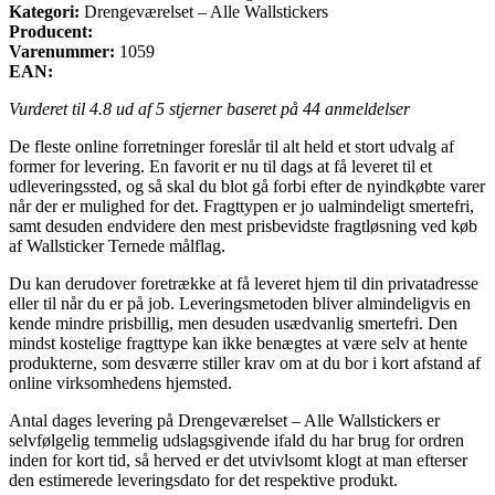
Kategori:
Drengeværelset – Alle Wallstickers
Producent:
Varenummer:
1059
EAN:
Vurderet til
4.8
ud af 5 stjerner baseret på
44
anmeldelser
De fleste online forretninger foreslår til alt held et stort udvalg af
former for levering. En favorit er nu til dags at få leveret til et
udleveringssted, og så skal du blot gå forbi efter de nyindkøbte varer
når der er mulighed for det. Fragttypen er jo ualmindeligt smertefri,
samt desuden endvidere den mest prisbevidste fragtløsning ved køb
af Wallsticker Ternede målflag.
Du kan derudover foretrække at få leveret hjem til din privatadresse
eller til når du er på job. Leveringsmetoden bliver almindeligvis en
kende mindre prisbillig, men desuden usædvanlig smertefri. Den
mindst kostelige fragttype kan ikke benægtes at være selv at hente
produkterne, som desværre stiller krav om at du bor i kort afstand af
online virksomhedens hjemsted.
Antal dages levering på Drengeværelset – Alle Wallstickers er
selvfølgelig temmelig udslagsgivende ifald du har brug for ordren
inden for kort tid, så herved er det utvivlsomt klogt at man efterser
den estimerede leveringsdato for det respektive produkt.