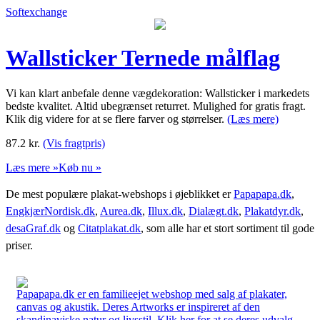
Softexchange
Wallsticker Ternede målflag
Vi kan klart anbefale denne vægdekoration: Wallsticker i markedets
bedste kvalitet. Altid ubegrænset returret. Mulighed for gratis fragt.
Klik dig videre for at se flere farver og størrelser.
(Læs mere)
87.2
kr.
(Vis fragtpris)
Læs mere »
Køb nu »
De mest populære plakat-webshops i øjeblikket er
Papapapa.dk
,
EngkjærNordisk.dk
,
Aurea.dk
,
Illux.dk
,
Dialægt.dk
,
Plakatdyr.dk
,
desaGraf.dk
og
Citatplakat.dk
, som alle har et stort sortiment til gode
priser.
Papapapa.dk er en familieejet webshop med salg af plakater,
canvas og akustik. Deres Artworks er inspireret af den
skandinaviske natur og livsstil. Klik her for at se deres udvalg.