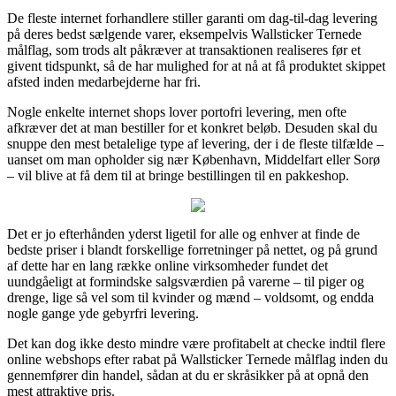
De fleste internet forhandlere stiller garanti om dag-til-dag levering
på deres bedst sælgende varer, eksempelvis Wallsticker Ternede
målflag, som trods alt påkræver at transaktionen realiseres før et
givent tidspunkt, så de har mulighed for at nå at få produktet skippet
afsted inden medarbejderne har fri.
Nogle enkelte internet shops lover portofri levering, men ofte
afkræver det at man bestiller for et konkret beløb. Desuden skal du
snuppe den mest betalelige type af levering, der i de fleste tilfælde –
uanset om man opholder sig nær København, Middelfart eller Sorø
– vil blive at få dem til at bringe bestillingen til en pakkeshop.
Det er jo efterhånden yderst ligetil for alle og enhver at finde de
bedste priser i blandt forskellige forretninger på nettet, og på grund
af dette har en lang række online virksomheder fundet det
uundgåeligt at formindske salgsværdien på varerne – til piger og
drenge, lige så vel som til kvinder og mænd – voldsomt, og endda
nogle gange yde gebyrfri levering.
Det kan dog ikke desto mindre være profitabelt at checke indtil flere
online webshops efter rabat på Wallsticker Ternede målflag inden du
gennemfører din handel, sådan at du er skråsikker på at opnå den
mest attraktive pris.