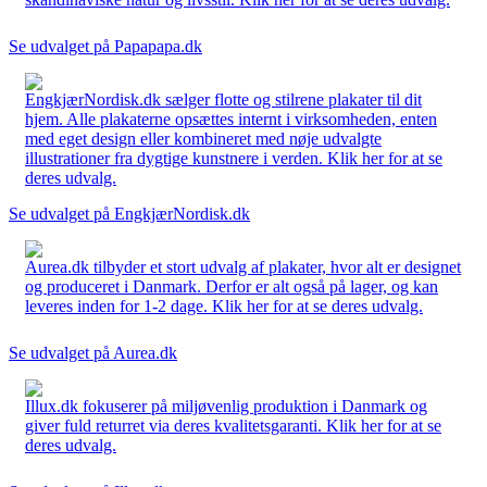
Se udvalget på Papapapa.dk
EngkjærNordisk.dk sælger flotte og stilrene plakater til dit
hjem. Alle plakaterne opsættes internt i virksomheden, enten
med eget design eller kombineret med nøje udvalgte
illustrationer fra dygtige kunstnere i verden. Klik her for at se
deres udvalg.
Se udvalget på EngkjærNordisk.dk
Aurea.dk tilbyder et stort udvalg af plakater, hvor alt er designet
og produceret i Danmark. Derfor er alt også på lager, og kan
leveres inden for 1-2 dage. Klik her for at se deres udvalg.
Se udvalget på Aurea.dk
Illux.dk fokuserer på miljøvenlig produktion i Danmark og
giver fuld returret via deres kvalitetsgaranti. Klik her for at se
deres udvalg.