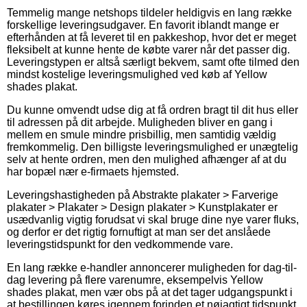
Temmelig mange netshops tildeler heldigvis en lang række
forskellige leveringsudgaver. En favorit iblandt mange er
efterhånden at få leveret til en pakkeshop, hvor det er meget
fleksibelt at kunne hente de købte varer når det passer dig.
Leveringstypen er altså særligt bekvem, samt ofte tilmed den
mindst kostelige leveringsmulighed ved køb af Yellow
shades plakat.
Du kunne omvendt udse dig at få ordren bragt til dit hus eller
til adressen på dit arbejde. Muligheden bliver en gang i
mellem en smule mindre prisbillig, men samtidig vældig
fremkommelig. Den billigste leveringsmulighed er unægtelig
selv at hente ordren, men den mulighed afhænger af at du
har bopæl nær e-firmaets hjemsted.
Leveringshastigheden på Abstrakte plakater > Farverige
plakater > Plakater > Design plakater > Kunstplakater er
usædvanlig vigtig forudsat vi skal bruge dine nye varer fluks,
og derfor er det rigtig fornuftigt at man ser det anslåede
leveringstidspunkt for den vedkommende vare.
En lang række e-handler annoncerer muligheden for dag-til-
dag levering på flere varenumre, eksempelvis Yellow
shades plakat, men vær obs på at det tager udgangspunkt i
at bestillingen køres igennem forinden et nøjagtigt tidspunkt,