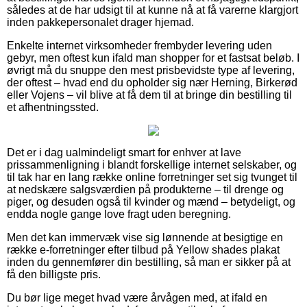
således at de har udsigt til at kunne nå at få varerne klargjort
inden pakkepersonalet drager hjemad.
Enkelte internet virksomheder frembyder levering uden
gebyr, men oftest kun ifald man shopper for et fastsat beløb. I
øvrigt må du snuppe den mest prisbevidste type af levering,
der oftest – hvad end du opholder sig nær Herning, Birkerød
eller Vojens – vil blive at få dem til at bringe din bestilling til
et afhentningssted.
Det er i dag ualmindeligt smart for enhver at lave
prissammenligning i blandt forskellige internet selskaber, og
til tak har en lang række online forretninger set sig tvunget til
at nedskære salgsværdien på produkterne – til drenge og
piger, og desuden også til kvinder og mænd – betydeligt, og
endda nogle gange love fragt uden beregning.
Men det kan immervæk vise sig lønnende at besigtige en
række e-forretninger efter tilbud på Yellow shades plakat
inden du gennemfører din bestilling, så man er sikker på at
få den billigste pris.
Du bør lige meget hvad være årvågen med, at ifald en