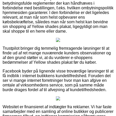
betydningsfulde reglementer der kan håndhæves i
forbindelse med bestillingen, f.eks. hvilken ombytningspolitik
hjemmesiden garanterer. I den forbindelse er det ligeledes
relevant, at man når som helst opbevarer ens
købsbekræftelse, således man når som helst kan bevidne
sin shopping af Yellow shades plakat, ligegyldigt om man
skal shoppe til en herre eller dame.
Trustpilot bringer dig temmelig fremragende løsninger til at
finde ud af ret mange nuværende kunders observationer og
af den grund støtter vi, at du vurderer e-shoppens
bedømmelser af Yellow shades plakat før du køber.
Facebook byder på lignende visse troværdige løsninger til at
få indblik i internet butikkens kundetilfredshed. Foruden det
ser vi mange internet forretninger hvor man kan afgive en
omtale af virksomhedens service, som på samme måde
burde drages fordel af til afvejning af kundetilfredsheden.
Websitet er finansieret af indtægter fra reklamer. Vi har faste
samarbejder med en samling af online butikker og publicerer