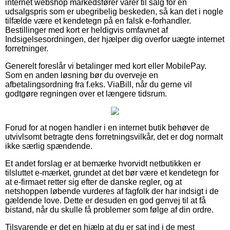
internet webshop markedsfører varer til salg for en
udsalgspris som er ubegribelig beskeden, så kan det i nogle
tilfælde være et kendetegn på en falsk e-forhandler.
Bestillinger med kort er heldigvis omfavnet af
Indsigelsesordningen, der hjælper dig overfor uægte internet
forretninger.
Generelt foreslår vi betalinger med kort eller MobilePay.
Som en anden løsning bør du overveje en
afbetalingsordning fra f.eks. ViaBill, når du gerne vil
godtgøre regningen over et længere tidsrum.
Forud for at nogen handler i en internet butik behøver de
utvivlsomt betragte dens forretningsvilkår, det er dog normalt
ikke særlig spændende.
Et andet forslag er at bemærke hvorvidt netbutikken er
tilsluttet e-mærket, grundet at det bør være et kendetegn for
at e-firmaet retter sig efter de danske regler, og at
netshoppen løbende vurderes af fagfolk der har indsigt i de
gældende love. Dette er desuden en god genvej til at få
bistand, når du skulle få problemer som følge af din ordre.
Tilsvarende er det en hjælp at du er sat ind i de mest