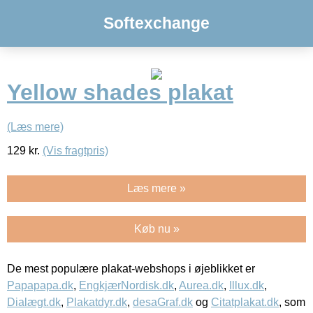
Softexchange
Yellow shades plakat
(Læs mere)
129
kr.
(Vis fragtpris)
Læs mere »
Køb nu »
De mest populære plakat-webshops i øjeblikket er
Papapapa.dk
,
EngkjærNordisk.dk
,
Aurea.dk
,
Illux.dk
,
Dialægt.dk
,
Plakatdyr.dk
,
desaGraf.dk
og
Citatplakat.dk
, som