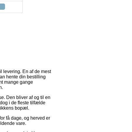
l levering. En af de mest
an hente din bestilling
samt mange gange
n.
se. Den bliver af og til en
g i de fleste tilfælde
tikkens bopæl.
or få dage, og herved er
ældende vare.