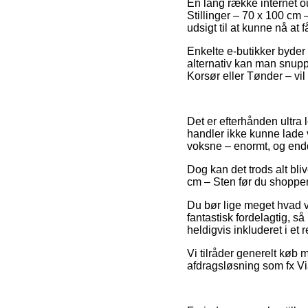
En lang række internet o
Stillinger – 70 x 100 cm
udsigt til at kunne nå at
Enkelte e-butikker byder
alternativ kan man snupp
Korsør eller Tønder – vil 
Det er efterhånden ultra l
handler ikke kunne lade v
voksne – enormt, og endda
Dog kan det trods alt bli
cm – Sten før du shopper, 
Du bør lige meget hvad væ
fantastisk fordelagtig, s
heldigvis inkluderet i et
Vi tilråder generelt køb 
afdragsløsning som fx Via