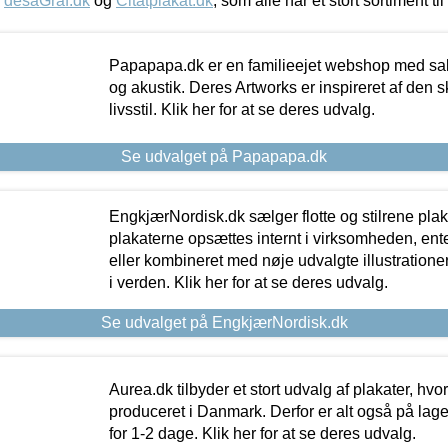
,
desaGraf.dk
og
Citatplakat.dk
, som alle har et stort sortiment ti
Papapapa.dk er en familieejet webshop med salg
og akustik. Deres Artworks er inspireret af den 
livsstil. Klik her for at se deres udvalg.
Se udvalget på Papapapa.dk
EngkjærNordisk.dk sælger flotte og stilrene plakat
plakaterne opsættes internt i virksomheden, en
eller kombineret med nøje udvalgte illustratione
i verden. Klik her for at se deres udvalg.
Se udvalget på EngkjærNordisk.dk
Aurea.dk tilbyder et stort udvalg af plakater, hvor
produceret i Danmark. Derfor er alt også på lage
for 1-2 dage. Klik her for at se deres udvalg.