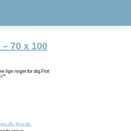
 – 70 x 100
 lige noget for dig.Flot
=””
rea.dk
,
Illux.dk
,