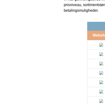
prisniveau, sortimentstø
betalingsmuligheder.
Websh