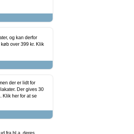
ter, og kan derfor
d køb over 399 kr. Klik
en der er lidt for
lakater. Der gives 30
Klik her for at se
 fra bl.a. deres