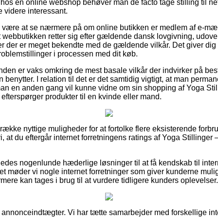
 hos en online webshop behøver man de facto tage stilling til n
e videre interessant.
ne være at se nærmere på om online butikken er medlem af e-mæ
 webbutikken retter sig efter gældende dansk lovgivning, udov
ster der er meget bekendte med de gældende vilkår. Det giver dig 
problemstillinger i processen med dit køb.
nden er vaks omkring de mest basale vilkår der indvirker på besti
n benytter. I relation til det er det samtidig vigtigt, at man perm
man en anden gang vil kunne vidne om sin shopping af Yoga Stil
efterspørger produkter til en kvinde eller mand.
 række nyttige muligheder for at fortolke flere eksisterende forbr
at du eftergår internet forretningens ratings af Yoga Stillinger
edes nogenlunde hæderlige løsninger til at få kendskab til inte
 møder vi nogle internet forretninger som giver kunderne muligh
rmere kan tages i brug til at vurdere tidligere kunders oplevelser.
af annonceindtægter. Vi har tætte samarbejder med forskellige in