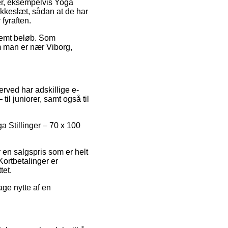
rer, eksempelvis Yoga
okkeslæt, sådan at de har
fyraften.
stemt beløb. Som
m man er nær Viborg,
derved har adskillige e-
l juniorer, samt også til
ga Stillinger – 70 x 100
 en salgspris som er helt
Kortbetalinger er
tet.
age nytte af en