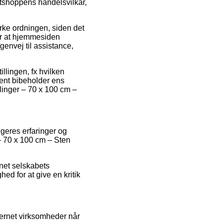
etshoppens handelsvilkår,
rke ordningen, siden det
er at hjemmesiden
genvej til assistance,
llingen, fx hvilken
anent bibeholder ens
linger – 70 x 100 cm –
ugeres erfaringer og
 – 70 x 100 cm – Sten
rnet selskabets
ed for at give en kritik
ternet virksomheder når