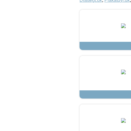
Dialægt.dk
,
Plakatdyr.dk