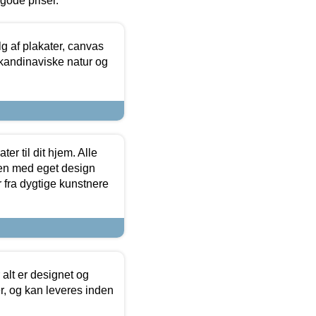
l gode priser.
 af plakater, canvas
skandinaviske natur og
er til dit hjem. Alle
ten med eget design
r fra dygtige kunstnere
 alt er designet og
r, og kan leveres inden