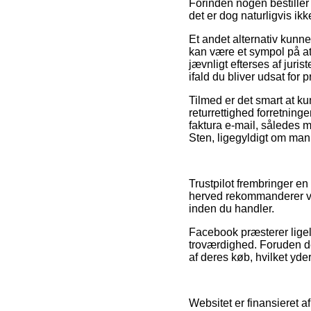
Forinden nogen bestiller
det er dog naturligvis ikk
Et andet alternativ kun
kan være et sympol på at
jævnligt efterses af juri
ifald du bliver udsat for 
Tilmed er det smart at ku
returrettighed forretninge
faktura e-mail, således 
Sten, ligegyldigt om man 
Trustpilot frembringer en
herved rekommanderer vi, 
inden du handler.
Facebook præsterer ligel
troværdighed. Foruden det
af deres køb, hvilket yde
Websitet er finansieret 