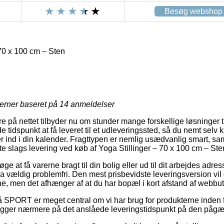
Besøg webshop
70 x 100 cm – Sten
jerner baseret på
14
anmeldelser
 på nettet tilbyder nu om stunder mange forskellige løsninger ti
idspunkt at få leveret til et udleveringssted, så du nemt selv k
er ind i din kalender. Fragttypen er nemlig usædvanlig smart, 
te slags levering ved køb af Yoga Stillinger – 70 x 100 cm – Ste
ge at få varerne bragt til din bolig eller ud til dit arbejdes adres
vældig problemfri. Den mest prisbevidste leveringsversion vil do
ne, men det afhænger af at du har bopæl i kort afstand af webbu
SPORT er meget central om vi har brug for produkterne inden f
u kigger nærmere på det anslåede leveringstidspunkt på den påg