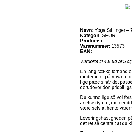
Navn:
Yoga Stillinger – 
Kategori:
SPORT
Producent:
Varenummer:
13573
EAN:
Vurderet til
4.8
ud af 5 st
En lang række forhandlere
moderne er på nuværende t
lige præcis når det pass
derudover den prisbilligs
Du kunne lige så vel forsø
anelse dyrere, men endda 
være selv at hente varer
Leveringshastigheden på 
det ret så centralt at d