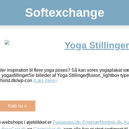
Softexchange
Yoga Stillinger
r inspiration til flere yoga poses? Så kan vores yogaplakat være
 yogastillingerSe billeder af Yoga Stillinger[fusion_lightbox type
nholst.dk/wp-con
(Læs mere)
Køb nu »
-webshops i øjeblikket er
Papapapa.dk
,
EngkjærNordisk.dk
,
Au