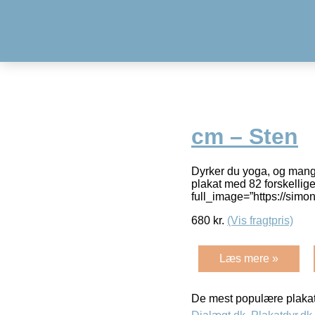
cm – Sten
Dyrker du yoga, og mangle
plakat med 82 forskellige
full_image=”https://simo
680
kr.
(Vis fragtpris)
Læs mere »
De mest populære plakat