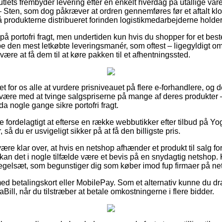
utlets frembyder levering efter en enkelt hverdag på utallige va
 – Sten, som dog påkræver at ordren gennemføres før et aftalt kl
 få produkterne distribueret forinden logistikmedarbejderne holder 
 på portofri fragt, men undertiden kun hvis du shopper for et be
e den mest letkøbte leveringsmanér, som oftest – ligegyldigt o
være at få dem til at køre pakken til et afhentningssted.
et for os alle at vurdere prisniveauet på flere e-forhandlere, og 
ære med at tvinge salgspriserne på mange af deres produkter – ti
 nogle gange sikre portofri fragt.
ve fordelagtigt at efterse en række webbutikker efter tilbud på Yo
så du er usvigeligt sikker på at få den billigste pris.
re klar over, at hvis en netshop afhænder et produkt til salg for
å kan det i nogle tilfælde være et bevis på en snydagtig netshop. 
 regelsæt, som begunstiger dig som køber imod fup firmaer på net
med betalingskort eller MobilePay. Som et alternativ kunne du dr
Bill, når du tilstræber at betale omkostningerne i flere bidder.