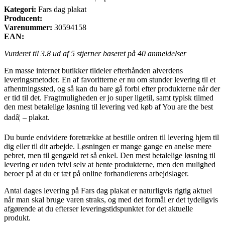
Kategori:
Fars dag plakat
Producent:
Varenummer:
30594158
EAN:
Vurderet til
3.8
ud af 5 stjerner baseret på
40
anmeldelser
En masse internet butikker tildeler efterhånden alverdens
leveringsmetoder. En af favoritterne er nu om stunder levering til et
afhentningssted, og så kan du bare gå forbi efter produkterne når der
er tid til det. Fragtmuligheden er jo super ligetil, samt typisk tilmed
den mest betalelige løsning til levering ved køb af You are the best
dadâ¦ – plakat.
Du burde endvidere foretrække at bestille ordren til levering hjem til
dig eller til dit arbejde. Løsningen er mange gange en anelse mere
pebret, men til gengæld ret så enkel. Den mest betalelige løsning til
levering er uden tvivl selv at hente produkterne, men den mulighed
beroer på at du er tæt på online forhandlerens arbejdslager.
Antal dages levering på Fars dag plakat er naturligvis rigtig aktuel
når man skal bruge varen straks, og med det formål er det tydeligvis
afgørende at du efterser leveringstidspunktet for det aktuelle
produkt.