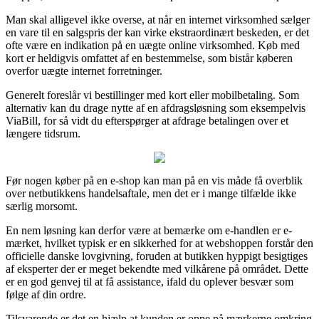
Man skal alligevel ikke overse, at når en internet virksomhed sælger
en vare til en salgspris der kan virke ekstraordinært beskeden, er det
ofte være en indikation på en uægte online virksomhed. Køb med
kort er heldigvis omfattet af en bestemmelse, som bistår køberen
overfor uægte internet forretninger.
Generelt foreslår vi bestillinger med kort eller mobilbetaling. Som
alternativ kan du drage nytte af en afdragsløsning som eksempelvis
ViaBill, for så vidt du efterspørger at afdrage betalingen over et
længere tidsrum.
Før nogen køber på en e-shop kan man på en vis måde få overblik
over netbutikkens handelsaftale, men det er i mange tilfælde ikke
særlig morsomt.
En nem løsning kan derfor være at bemærke om e-handlen er e-
mærket, hvilket typisk er en sikkerhed for at webshoppen forstår den
officielle danske lovgivning, foruden at butikken hyppigt besigtiges
af eksperter der er meget bekendte med vilkårene på området. Dette
er en god genvej til at få assistance, ifald du oplever besvær som
følge af din ordre.
Tilsvarende er det en hjælp at kunden er oppe på mærkerne omkring