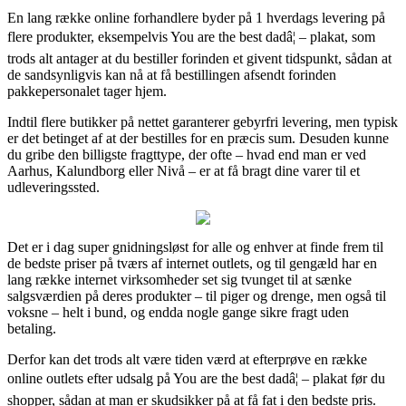
En lang række online forhandlere byder på 1 hverdags levering på
flere produkter, eksempelvis You are the best dadâ¦ – plakat, som
trods alt antager at du bestiller forinden et givent tidspunkt, sådan at
de sandsynligvis kan nå at få bestillingen afsendt forinden
pakkepersonalet tager hjem.
Indtil flere butikker på nettet garanterer gebyrfri levering, men typisk
er det betinget af at der bestilles for en præcis sum. Desuden kunne
du gribe den billigste fragttype, der ofte – hvad end man er ved
Aarhus, Kalundborg eller Nivå – er at få bragt dine varer til et
udleveringssted.
Det er i dag super gnidningsløst for alle og enhver at finde frem til
de bedste priser på tværs af internet outlets, og til gengæld har en
lang række internet virksomheder set sig tvunget til at sænke
salgsværdien på deres produkter – til piger og drenge, men også til
voksne – helt i bund, og endda nogle gange sikre fragt uden
betaling.
Derfor kan det trods alt være tiden værd at efterprøve en række
online outlets efter udsalg på You are the best dadâ¦ – plakat før du
shopper, sådan at man er skudsikker på at få fat i den bedste pris.