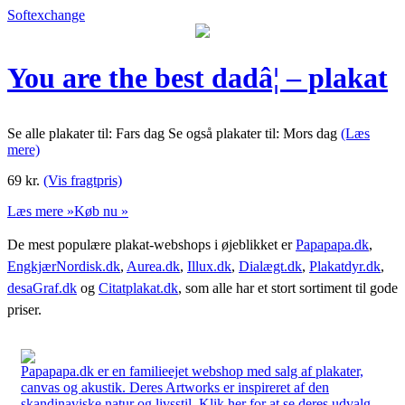
Softexchange
You are the best dadâ¦ – plakat
Se alle plakater til: Fars dag Se også plakater til: Mors dag
(Læs
mere)
69
kr.
(Vis fragtpris)
Læs mere »
Køb nu »
De mest populære plakat-webshops i øjeblikket er
Papapapa.dk
,
EngkjærNordisk.dk
,
Aurea.dk
,
Illux.dk
,
Dialægt.dk
,
Plakatdyr.dk
,
desaGraf.dk
og
Citatplakat.dk
, som alle har et stort sortiment til gode
priser.
Papapapa.dk er en familieejet webshop med salg af plakater,
canvas og akustik. Deres Artworks er inspireret af den
skandinaviske natur og livsstil. Klik her for at se deres udvalg.