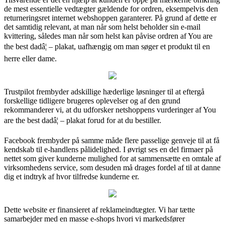
de mest essentielle vedtægter gældende for ordren, eksempelvis den
returneringsret internet webshoppen garanterer. På grund af dette er
det samtidig relevant, at man når som helst beholder sin e-mail
kvittering, således man når som helst kan påvise ordren af You are
the best dadâ¦ – plakat, uafhængig om man søger et produkt til en
herre eller dame.
Trustpilot frembyder adskillige hæderlige løsninger til at eftergå
forskellige tidligere brugeres oplevelser og af den grund
rekommanderer vi, at du udforsker netshoppens vurderinger af You
are the best dadâ¦ – plakat forud for at du bestiller.
Facebook frembyder på samme måde flere passelige genveje til at få
kendskab til e-handlens pålidelighed. I øvrigt ses en del firmaer på
nettet som giver kunderne mulighed for at sammensætte en omtale af
virksomhedens service, som desuden må drages fordel af til at danne
dig et indtryk af hvor tilfredse kunderne er.
Dette website er finansieret af reklameindtægter. Vi har tætte
samarbejder med en masse e-shops hvori vi markedsfører