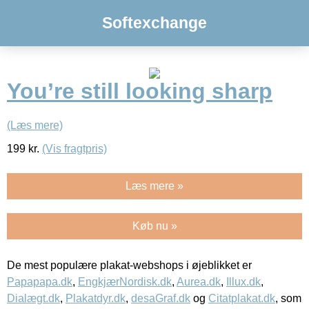
Softexchange
You’re still looking sharp
(Læs mere)
199
kr.
(Vis fragtpris)
Læs mere »
Køb nu »
De mest populære plakat-webshops i øjeblikket er
Papapapa.dk
,
EngkjærNordisk.dk
,
Aurea.dk
,
Illux.dk
,
Dialægt.dk
,
Plakatdyr.dk
,
desaGraf.dk
og
Citatplakat.dk
, som