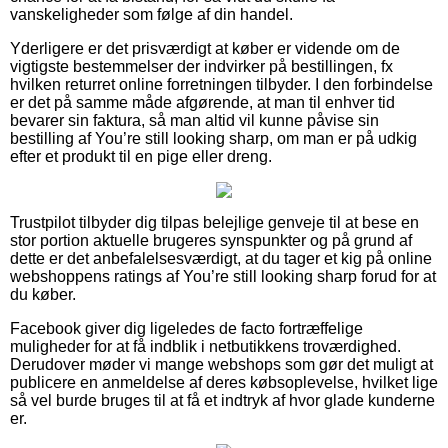
vanskeligheder som følge af din handel.
Yderligere er det prisværdigt at køber er vidende om de
vigtigste bestemmelser der indvirker på bestillingen, fx
hvilken returret online forretningen tilbyder. I den forbindelse
er det på samme måde afgørende, at man til enhver tid
bevarer sin faktura, så man altid vil kunne påvise sin
bestilling af You’re still looking sharp, om man er på udkig
efter et produkt til en pige eller dreng.
Trustpilot tilbyder dig tilpas belejlige genveje til at bese en
stor portion aktuelle brugeres synspunkter og på grund af
dette er det anbefalelsesværdigt, at du tager et kig på online
webshoppens ratings af You’re still looking sharp forud for at
du køber.
Facebook giver dig ligeledes de facto fortræffelige
muligheder for at få indblik i netbutikkens troværdighed.
Derudover møder vi mange webshops som gør det muligt at
publicere en anmeldelse af deres købsoplevelse, hvilket lige
så vel burde bruges til at få et indtryk af hvor glade kunderne
er.