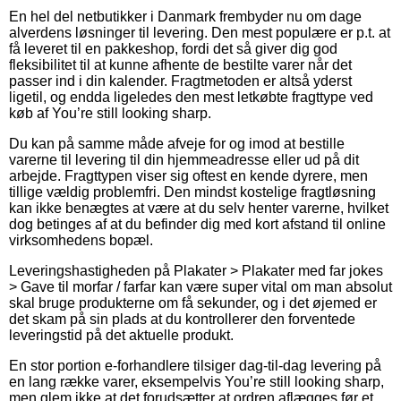
En hel del netbutikker i Danmark frembyder nu om dage
alverdens løsninger til levering. Den mest populære er p.t. at
få leveret til en pakkeshop, fordi det så giver dig god
fleksibilitet til at kunne afhente de bestilte varer når det
passer ind i din kalender. Fragtmetoden er altså yderst
ligetil, og endda ligeledes den mest letkøbte fragttype ved
køb af You’re still looking sharp.
Du kan på samme måde afveje for og imod at bestille
varerne til levering til din hjemmeadresse eller ud på dit
arbejde. Fragttypen viser sig oftest en kende dyrere, men
tillige vældig problemfri. Den mindst kostelige fragtløsning
kan ikke benægtes at være at du selv henter varerne, hvilket
dog betinges af at du befinder dig med kort afstand til online
virksomhedens bopæl.
Leveringshastigheden på Plakater > Plakater med far jokes
> Gave til morfar / farfar kan være super vital om man absolut
skal bruge produkterne om få sekunder, og i det øjemed er
det skam på sin plads at du kontrollerer den forventede
leveringstid på det aktuelle produkt.
En stor portion e-forhandlere tilsiger dag-til-dag levering på
en lang række varer, eksempelvis You’re still looking sharp,
men glem ikke at det forudsætter at ordren aflægges før et