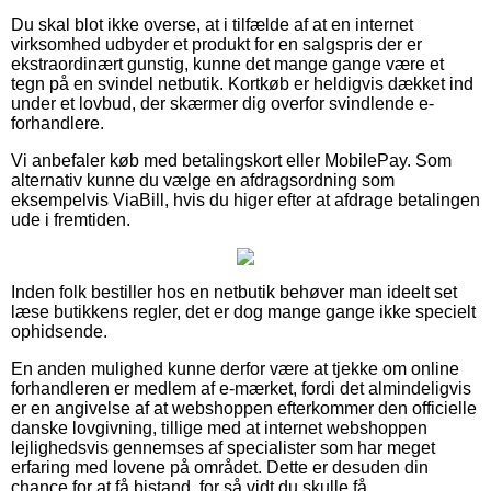
Du skal blot ikke overse, at i tilfælde af at en internet
virksomhed udbyder et produkt for en salgspris der er
ekstraordinært gunstig, kunne det mange gange være et
tegn på en svindel netbutik. Kortkøb er heldigvis dækket ind
under et lovbud, der skærmer dig overfor svindlende e-
forhandlere.
Vi anbefaler køb med betalingskort eller MobilePay. Som
alternativ kunne du vælge en afdragsordning som
eksempelvis ViaBill, hvis du higer efter at afdrage betalingen
ude i fremtiden.
Inden folk bestiller hos en netbutik behøver man ideelt set
læse butikkens regler, det er dog mange gange ikke specielt
ophidsende.
En anden mulighed kunne derfor være at tjekke om online
forhandleren er medlem af e-mærket, fordi det almindeligvis
er en angivelse af at webshoppen efterkommer den officielle
danske lovgivning, tillige med at internet webshoppen
lejlighedsvis gennemses af specialister som har meget
erfaring med lovene på området. Dette er desuden din
chance for at få bistand, for så vidt du skulle få