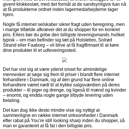
givent klokkeslæt, med det formål at de sandsynligvis kan nå
at få produkterne ordnet inden lagermedarbejderne tager
hjem.
Nogle få internet selskaber sikrer fragt uden beregning, men
i mange tilfælde afkræver det at du shopper for en konkret
pris. Ellers bør du gribe den billigste leveringsmanér, hvilket
typisk – om man befinder sig tæt på Holstebro, Solrød
Strand eller Faaborg – vil blive at få fragtfirmaet til at køre
dine produkter til et udleveringssted.
Det har vist sig at være yderst smart for almindelige
mennesker at søge sig frem til priser i blandt flere internet
forhandlere i Danmark, og af den grund har flere online
forhandlere været nødt til at trykke salgsværdien på deres
produkter – til piger og drenge, og ligeså til mænd og kvinder
– enormt, og endda nogle gange tilbyde levering uden
betaling.
Det kan dog ikke desto mindre vise sig nyttigt at
sammenligne en række internet virksomheder i Danmark
efter rabat på You’re still looking sharp inden du shopper, så
man er garanteret at få fat i den billigste pris.