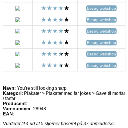
Besøg webshop
Besøg webshop
Besøg webshop
Besøg webshop
Besøg webshop
Besøg webshop
Navn:
You’re still looking sharp
Kategori:
Plakater > Plakater med far jokes > Gave til morfar
/ farfar
Producent:
Varenummer:
28948
EAN:
Vurderet til
4
ud af 5 stjerner baseret på
37
anmeldelser