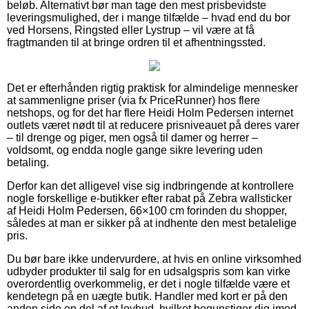
beløb. Alternativt bør man tage den mest prisbevidste
leveringsmulighed, der i mange tilfælde – hvad end du bor
ved Horsens, Ringsted eller Lystrup – vil være at få
fragtmanden til at bringe ordren til et afhentningssted.
Det er efterhånden rigtig praktisk for almindelige mennesker
at sammenligne priser (via fx PriceRunner) hos flere
netshops, og for det har flere Heidi Holm Pedersen internet
outlets været nødt til at reducere prisniveauet på deres varer
– til drenge og piger, men også til damer og herrer –
voldsomt, og endda nogle gange sikre levering uden
betaling.
Derfor kan det alligevel vise sig indbringende at kontrollere
nogle forskellige e-butikker efter rabat på Zebra wallsticker
af Heidi Holm Pedersen, 66×100 cm forinden du shopper,
således at man er sikker på at indhente den mest betalelige
pris.
Du bør bare ikke undervurdere, at hvis en online virksomhed
udbyder produkter til salg for en udsalgspris som kan virke
overordentlig overkommelig, er det i nogle tilfælde være et
kendetegn på en uægte butik. Handler med kort er på den
anden side en del af et lovbud, hvilket begunstiger dig imod