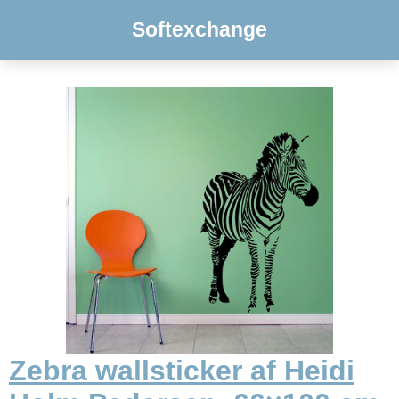
Softexchange
Zebra wallsticker af Heidi