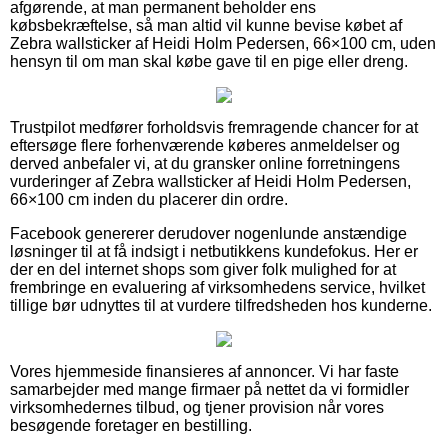
afgørende, at man permanent beholder ens
købsbekræftelse, så man altid vil kunne bevise købet af
Zebra wallsticker af Heidi Holm Pedersen, 66×100 cm, uden
hensyn til om man skal købe gave til en pige eller dreng.
Trustpilot medfører forholdsvis fremragende chancer for at
eftersøge flere forhenværende køberes anmeldelser og
derved anbefaler vi, at du gransker online forretningens
vurderinger af Zebra wallsticker af Heidi Holm Pedersen,
66×100 cm inden du placerer din ordre.
Facebook genererer derudover nogenlunde anstændige
løsninger til at få indsigt i netbutikkens kundefokus. Her er
der en del internet shops som giver folk mulighed for at
frembringe en evaluering af virksomhedens service, hvilket
tillige bør udnyttes til at vurdere tilfredsheden hos kunderne.
Vores hjemmeside finansieres af annoncer. Vi har faste
samarbejder med mange firmaer på nettet da vi formidler
virksomhedernes tilbud, og tjener provision når vores
besøgende foretager en bestilling.