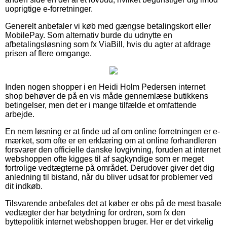
uoprigtige e-forretninger.
Generelt anbefaler vi køb med gængse betalingskort eller
MobilePay. Som alternativ burde du udnytte en
afbetalingsløsning som fx ViaBill, hvis du agter at afdrage
prisen af flere omgange.
Inden nogen shopper i en Heidi Holm Pedersen internet
shop behøver de på en vis måde gennemlæse butikkens
betingelser, men det er i mange tilfælde et omfattende
arbejde.
En nem løsning er at finde ud af om online forretningen er e-
mærket, som ofte er en erklæring om at online forhandleren
forsvarer den officielle danske lovgivning, foruden at internet
webshoppen ofte kigges til af sagkyndige som er meget
fortrolige vedtægterne på området. Derudover giver det dig
anledning til bistand, når du bliver udsat for problemer ved
dit indkøb.
Tilsvarende anbefales det at køber er obs på de mest basale
vedtægter der har betydning for ordren, som fx den
byttepolitik internet webshoppen bruger. Her er det virkelig