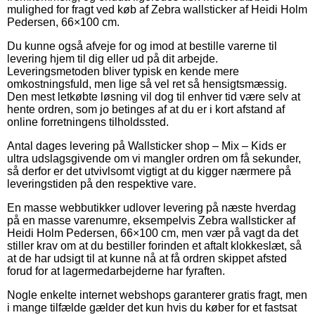
mulighed for fragt ved køb af Zebra wallsticker af Heidi Holm
Pedersen, 66×100 cm.
Du kunne også afveje for og imod at bestille varerne til
levering hjem til dig eller ud på dit arbejde.
Leveringsmetoden bliver typisk en kende mere
omkostningsfuld, men lige så vel ret så hensigtsmæssig.
Den mest letkøbte løsning vil dog til enhver tid være selv at
hente ordren, som jo betinges af at du er i kort afstand af
online forretningens tilholdssted.
Antal dages levering på Wallsticker shop – Mix – Kids er
ultra udslagsgivende om vi mangler ordren om få sekunder,
så derfor er det utvivlsomt vigtigt at du kigger nærmere på
leveringstiden på den respektive vare.
En masse webbutikker udlover levering på næste hverdag
på en masse varenumre, eksempelvis Zebra wallsticker af
Heidi Holm Pedersen, 66×100 cm, men vær på vagt da det
stiller krav om at du bestiller forinden et aftalt klokkeslæt, så
at de har udsigt til at kunne nå at få ordren skippet afsted
forud for at lagermedarbejderne har fyraften.
Nogle enkelte internet webshops garanterer gratis fragt, men
i mange tilfælde gælder det kun hvis du køber for et fastsat