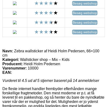
Besøg webshop
Besøg webshop
Besøg webshop
Besøg webshop
Navn:
Zebra wallsticker af Heidi Holm Pedersen, 66×100
cm
Kategori:
Wallsticker shop – Mix – Kids
Producent:
Heidi Holm Pedersen
Varenummer:
10000
EAN:
Vurderet til
4.5
ud af 5 stjerner baseret på
14
anmeldelser
De fleste internet handler frembyder efterhånden mange
forskellige fragtmetoder. Den mest moderne er p.t. at få
leveret til en pakkeshop, og så henter du bare de nyindkøbte
varer når der er mulighed for det. Muligheden er jo yderst
fremkommelig, og endda ligeledes den mest letkøbte