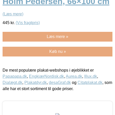
Holm Pedersen, 66×100 cm
(Læs mere)
445
kr.
(Vis fragtpris)
Læs mere »
Køb nu »
De mest populære plakat-webshops i øjeblikket er
Papapapa.dk
,
EngkjærNordisk.dk
,
Aurea.dk
,
Illux.dk
,
Dialægt.dk
,
Plakatdyr.dk
,
desaGraf.dk
og
Citatplakat.dk
, som
alle har et stort sortiment til gode priser.